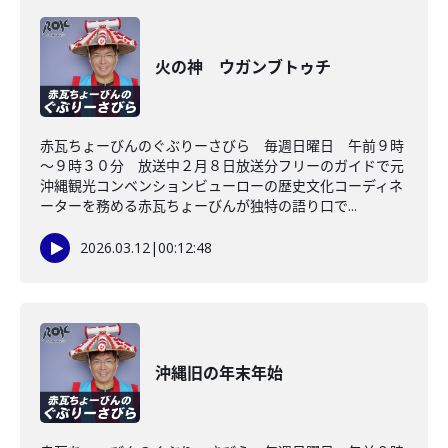
火の神 ウガンブトゥチ
赤瓦ちょーびんのぐぶりーさびら 毎週日曜日 午前９時
～９時３０分 放送中２月８日放送分フリーのガイドで元
沖縄観光コンベンションビューローの歴史文化コーディネ
ーターを務める赤瓦ちょーびんが独特の語り口で...
2026.03.12
|
00:12:48
沖縄旧の年末年始