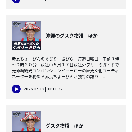
沖縄のグスク物語 ほか
赤瓦ちょーびんのぐぶりーさびら 毎週日曜日 午前９時
～９時３０分 放送中５月１７日放送分フリーのガイドで
元沖縄観光コンベンションビューローの歴史文化コーディ
ネーターを務める赤瓦ちょーびんが独特の語り口...
2026.05.19
|
00:11:22
グスク物語 ほか