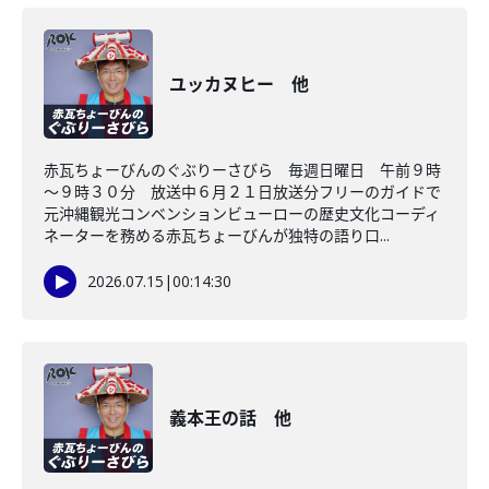
ユッカヌヒー 他
赤瓦ちょーびんのぐぶりーさびら 毎週日曜日 午前９時
～９時３０分 放送中６月２１日放送分フリーのガイドで
元沖縄観光コンベンションビューローの歴史文化コーディ
ネーターを務める赤瓦ちょーびんが独特の語り口...
2026.07.15
|
00:14:30
義本王の話 他