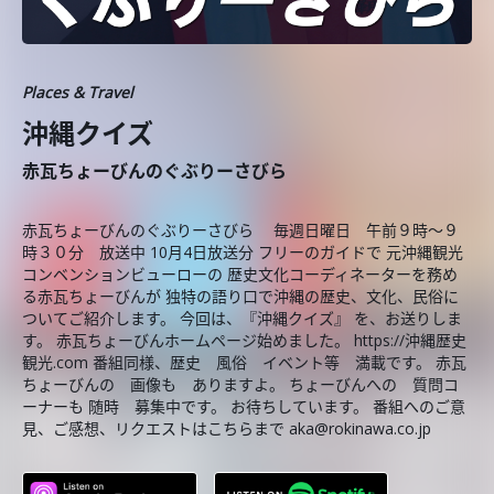
Places & Travel
沖縄クイズ
赤瓦ちょーびんのぐぶりーさびら
赤瓦ちょーびんのぐぶりーさびら 毎週日曜日 午前９時～９
時３０分 放送中 10月4日放送分 フリーのガイドで 元沖縄観光
コンベンションビューローの 歴史文化コーディネーターを務め
る赤瓦ちょーびんが 独特の語り口で沖縄の歴史、文化、民俗に
ついてご紹介します。 今回は、『沖縄クイズ』 を、お送りしま
す。 赤瓦ちょーびんホームページ始めました。 https://沖縄歴史
観光.com 番組同様、歴史 風俗 イベント等 満載です。 赤瓦
ちょーびんの 画像も ありますよ。 ちょーびんへの 質問コ
ーナーも 随時 募集中です。 お待ちしています。 番組へのご意
見、ご感想、リクエストはこちらまで aka@rokinawa.co.jp