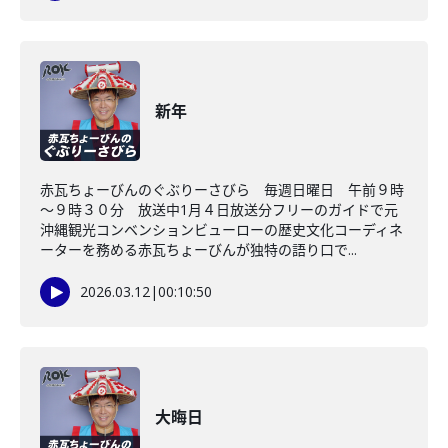
新年
赤瓦ちょーびんのぐぶりーさびら 毎週日曜日 午前９時
～９時３０分 放送中1月４日放送分フリーのガイドで元
沖縄観光コンベンションビューローの歴史文化コーディネ
ーターを務める赤瓦ちょーびんが独特の語り口で...
2026.03.12
|
00:10:50
大晦日