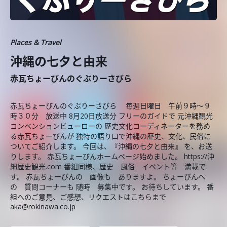
Places & Travel
沖縄の七夕と由来
赤瓦ちょーびんのぐぶりーさびら
赤瓦ちょーびんのぐぶりーさびら 毎週日曜日 午前９時～９
時３０分 放送中 8月20日放送分 フリーのガイドで 元沖縄観光
コンベンションビューローの 歴史文化コーディネーターを務め
る赤瓦ちょーびんが 独特の語り口で沖縄の歴史、文化、民俗に
ついてご紹介します。 今回は、『沖縄の七夕と由来』 を、お送
りします。 赤瓦ちょーびんホームページ始めました。 https://沖
縄歴史観光.com 番組同様、歴史 風俗 イベント等 満載で
す。 赤瓦ちょーびんの 画像も ありますよ。 ちょーびんへ
の 質問コーナーも 随時 募集中です。 お待ちしています。 番
組へのご意見、ご感想、リクエストはこちらまで
aka@rokinawa.co.jp