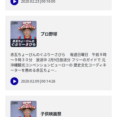
2020.02.23
|
00:16:00
プロ野球
赤瓦ちょーびんのぐぶりーさびら 毎週日曜日 午前９時
～９時３０分 放送中 2月9日放送分 フリーのガイドで 元
沖縄観光コンベンションビューローの 歴史文化コーディネ
ーターを務める赤瓦ちょー...
2020.02.09
|
00:14:26
子供映画祭