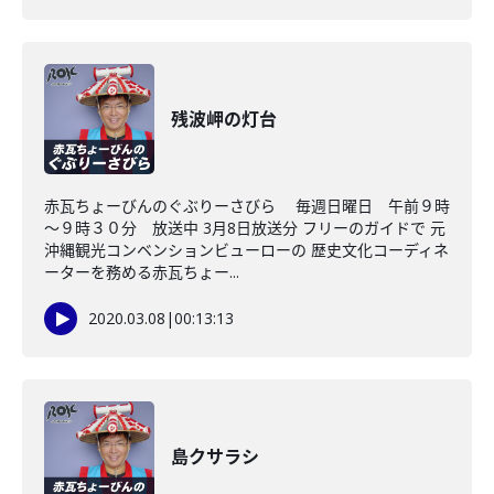
残波岬の灯台
赤瓦ちょーびんのぐぶりーさびら 毎週日曜日 午前９時
～９時３０分 放送中 3月8日放送分 フリーのガイドで 元
沖縄観光コンベンションビューローの 歴史文化コーディネ
ーターを務める赤瓦ちょー...
2020.03.08
|
00:13:13
島クサラシ