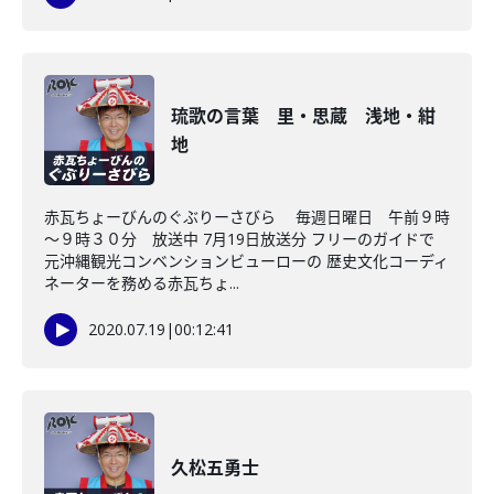
琉歌の言葉 里・思蔵 浅地・紺
地
赤瓦ちょーびんのぐぶりーさびら 毎週日曜日 午前９時
～９時３０分 放送中 7月19日放送分 フリーのガイドで
元沖縄観光コンベンションビューローの 歴史文化コーディ
ネーターを務める赤瓦ちょ...
2020.07.19
|
00:12:41
久松五勇士