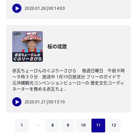
2020.01.26
|
00:14:03
桜の琉歌
赤瓦ちょーびんのぐぶりーさびら 毎週日曜日 午前９時
～９時３０分 放送中 1月19日放送分 フリーのガイドで
元沖縄観光コンベンションビューローの 歴史文化コーディ
ネーターを務める赤瓦ちょ...
2020.01.21
|
00:13:10
…
1
8
9
10
11
12