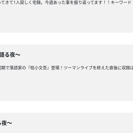
ってきて1人寂しく宅録。今週あった事を振り返ってます！！キーワード
人語る夜〜
同期で落語家の『桂小文吾』登場！ツーマンライブを終えた直後に収録
る夜〜