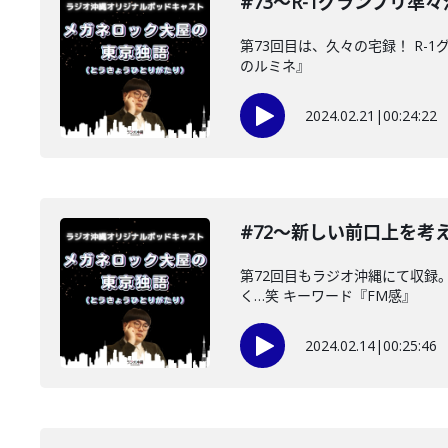
#73〜R-1グランプリ準
第73回目は、久々の宅録！ R
のルミネ』
2024.02.21
|
00:24:22
#72〜新しい前口上を考
第72回目もラジオ沖縄にて収録
く…笑 キーワード『FM感』
2024.02.14
|
00:25:46