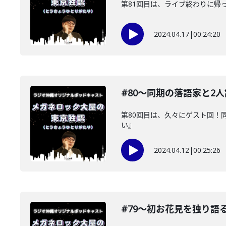
第81回目は、ライブ終わりに帰
2024.04.17
|
00:24:20
#80〜同期の落語家と2
第80回目は、久々にゲスト回！
い』
2024.04.12
|
00:25:26
#79〜初お花見を独り語