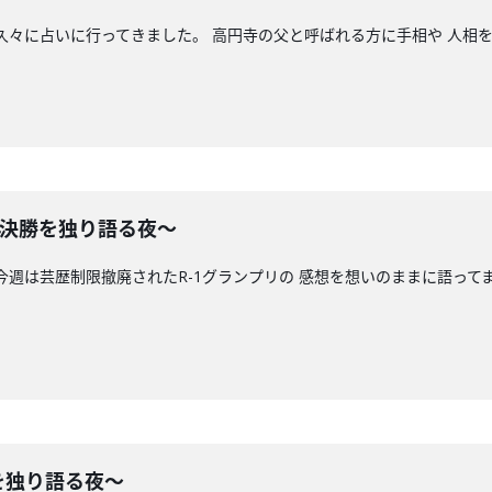
 久々に占いに行ってきました。 高円寺の父と呼ばれる方に手相や 人相
24決勝を独り語る夜〜
 今週は芸歴制限撤廃されたR-1グランプリの 感想を想いのままに語って
』
を独り語る夜〜