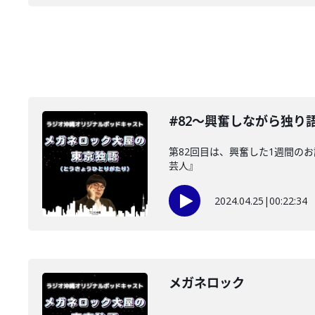
#82〜興奮しながら独り
第82回目は、興奮した1週間の
芸人』
2024.04.25
|
00:22:34
メガネロック