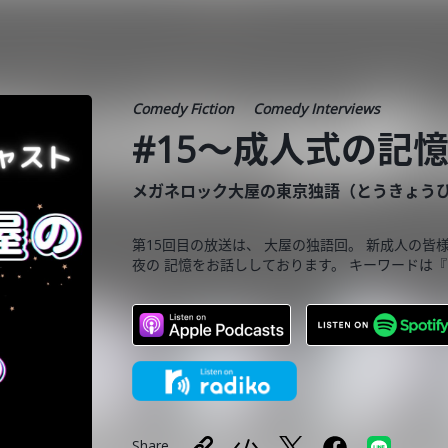
Comedy Fiction
Comedy Interviews
#15〜成人式の記
メガネロック大屋の東京独語（とうきょう
第15回目の放送は、 大屋の独語回。 新成人の
夜の 記憶をお話ししております。 キーワードは
Share