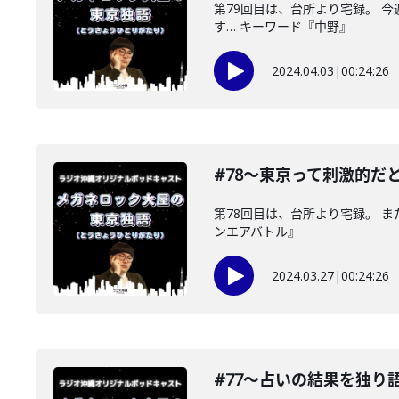
第79回目は、台所より宅録。 
す… キーワード『中野』
2024.04.03
|
00:24:26
#78〜東京って刺激的だ
第78回目は、台所より宅録。 
ンエアバトル』
2024.03.27
|
00:24:26
#77〜占いの結果を独り