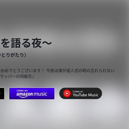
憶を語る夜〜
ひとりがたり）
皆様おめでとうございます！ 今夜は僕が成人式の時の忘れられない
『ラッパーの同級生』