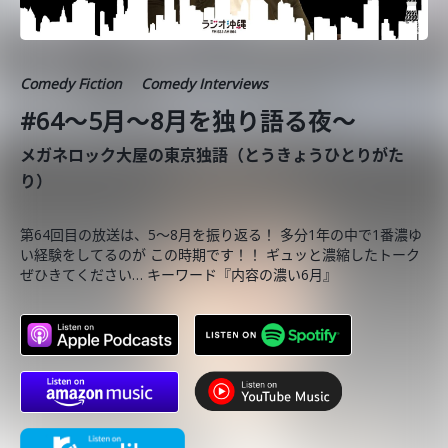
Comedy Fiction
Comedy Interviews
#64〜5月〜8月を独り語る夜〜
メガネロック大屋の東京独語（とうきょうひとりがた
り）
第64回目の放送は、5〜8月を振り返る！ 多分1年の中で1番濃ゆ
い経験をしてるのが この時期です！！ ギュッと濃縮したトーク
ぜひきてください… キーワード『内容の濃い6月』