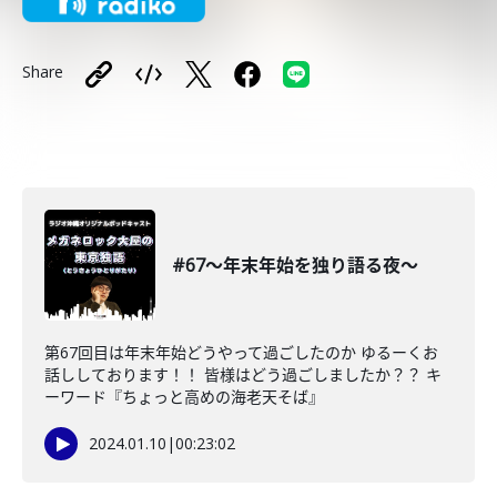
Share
#67〜年末年始を独り語る夜〜
第67回目は年末年始どうやって過ごしたのか ゆるーくお
話ししております！！ 皆様はどう過ごしましたか？？ キ
ーワード『ちょっと高めの海老天そば』
2024.01.10
|
00:23:02