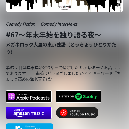
Comedy Fiction
Comedy Interviews
#67〜年末年始を独り語る夜〜
メガネロック大屋の東京独語（とうきょうひとりがた
り）
第67回目は年末年始どうやって過ごしたのか ゆるーくお話しし
ております！！ 皆様はどう過ごしましたか？？ キーワード『ち
ょっと高めの海老天そば』