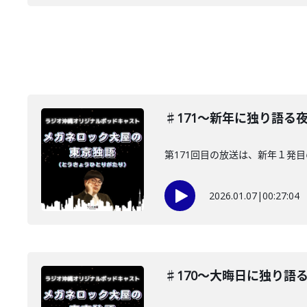
♯171〜新年に独り語る
第171回目の放送は、新年１発目
2026.01.07
|
00:27:04
♯170〜大晦日に独り語