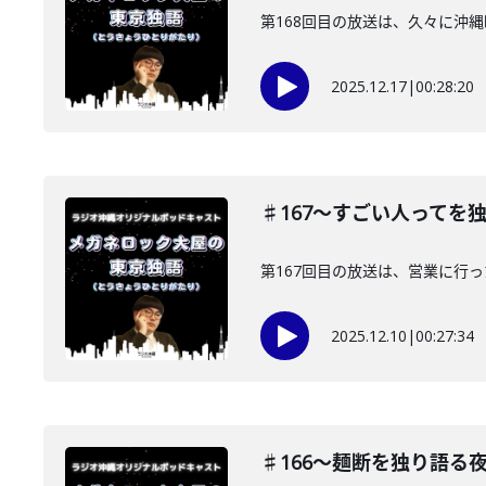
第168回目の放送は、久々に沖
2025.12.17
|
00:28:20
♯167〜すごい人ってを
第167回目の放送は、営業に行
2025.12.10
|
00:27:34
♯166〜麺断を独り語る