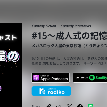
Comedy Fiction
Comedy Interviews
#15〜成人式の記
メガネロック大屋の東京独語（とうきょう
第15回目の放送は、 大屋の独語回。 新成人の
夜の 記憶をお話ししております。 キーワードは
Share