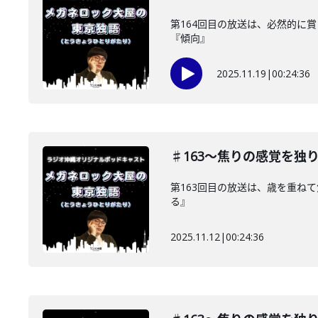
第164回目の放送は、必然的に
『傾向』
2025.11.19
|
00:24:36
♯163〜焦りの感覚を独
第163回目の放送は、歳を重ね
る』
2025.11.12
|
00:24:36