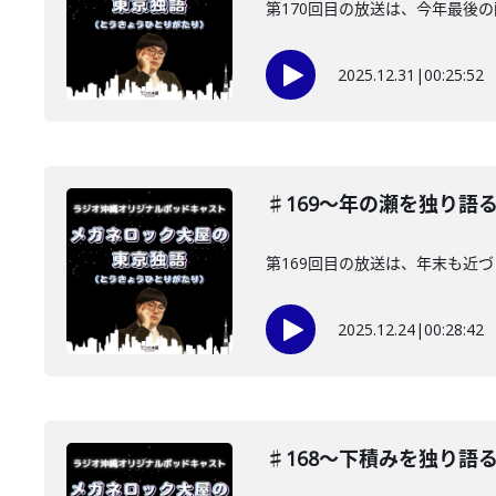
第170回目の放送は、今年最後
2025.12.31
|
00:25:52
♯169〜年の瀬を独り語
第169回目の放送は、年末も近
2025.12.24
|
00:28:42
♯168〜下積みを独り語