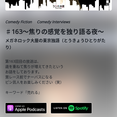
Comedy Fiction
Comedy Interviews
♯163〜焦りの感覚を独り語る夜〜
メガネロック大屋の東京独語（とうきょうひとりがた
り）
第163回目の放送は、
歳を重ねて焦りが増えてきたという
お話をしております。
賞レース前でナーバスになる
ピン芸人をお楽しみください（笑）
キーワード『売れる』