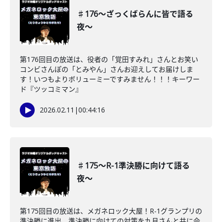
♯176〜ざっくばらんに皆で語る
夜〜
第176回目の放送は、役者の「覚田すみれ」さんとお笑い
コンビさんぽの「とみやん」さんお迎えしてお届けしま
す！いつもよりボリューミーですみません！！！キーワー
ド『ツッコミマン』
2026.02.11
|
00:44:16
♯175〜R-1準決勝に向けて語る
夜〜
第175回目の放送は、メガネロック大屋！R-1グランプリの
準決勝に進出。準決勝に向けての対策を九月さんと共に会