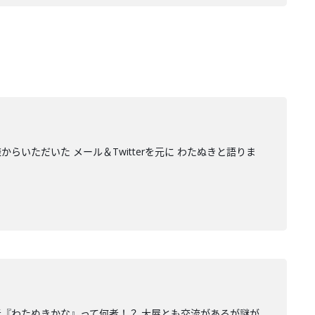
いただいた メール＆Twitterを元に わたぬきと語りま
者『わたぬきかな』って何者！？ 大屋とも交流があるが謎が