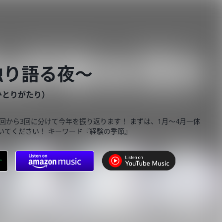
独り語る夜〜
ひとりがたり）
回から3回に分けて今年を振り返ります！ まずは、1月〜4月一体
いてください！ キーワード『経験の季節』