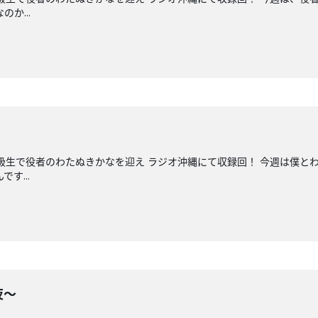
か...
同級生で役者のわたぬきかなを迎え ラジオ沖縄にて収録回！ 今週は僕と
す...
夜〜