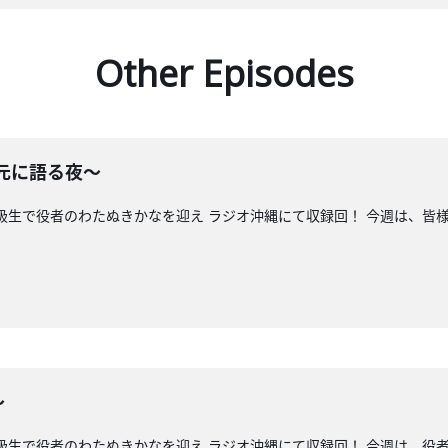
Other Episodes
rを元に語る夜〜
級生で役者のわたぬきかなを迎え ラジオ沖縄にて収録回！ 今週は、皆様から
〜
同級生で役者のわたぬきかなを迎え ラジオ沖縄にて収録回！ 今週は、役