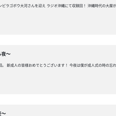
キンピラゴボウ大河さんを迎え ラジオ沖縄にて収録回！ 沖縄時代の大屋
る夜〜
語回。 新成人の皆様おめでとうございます！ 今夜は僕が成人式の時の忘
夜〜