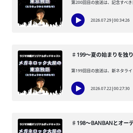
第200回目の放送は、記念すべ
2026.07.29
|
00:34:26
♯199〜夏の始まりを独
第199回目の放送は、新ネタラ
2026.07.22
|
00:27:30
♯198〜BANBANとオ