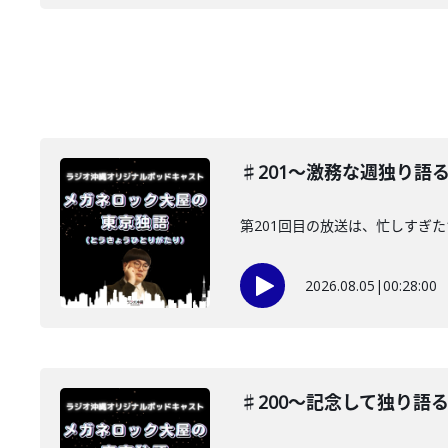
♯201〜激務な週独り語
第201回目の放送は、忙しすぎ
2026.08.05
|
00:28:00
♯200〜記念して独り語