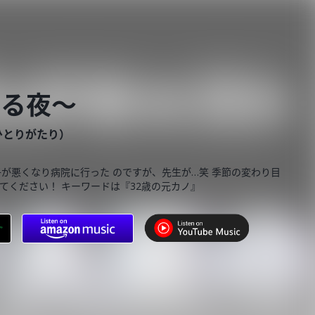
語る夜〜
ひとりがたり）
子が悪くなり病院に行った のですが、先生が…笑 季節の変わり目
てください！ キーワードは『32歳の元カノ』