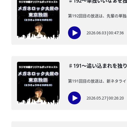
♯192〜単独いいなぁを
第192回目の放送は、先輩の単
2026.06.03
|
00:47:36
♯191〜追い込まれを独
第191回目の放送は、新ネタラ
2026.05.27
|
00:26:20