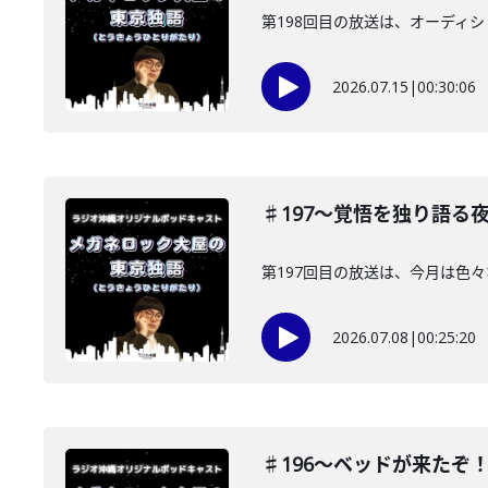
第198回目の放送は、オーディ
2026.07.15
|
00:30:06
♯197〜覚悟を独り語る
第197回目の放送は、今月は色
2026.07.08
|
00:25:20
♯196〜ベッドが来たぞ