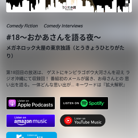
Comedy Fiction
Comedy Interviews
#18〜おかあさんを語る夜〜
メガネロック大屋の東京独語（とうきょうひとりがた
り）
第18回目の放送は、 ゲストにキンピラゴボウ大河さんを迎え ラ
ジオ沖縄にて収録回！ 番組初のメールが届き、お母さんとの 思
い出を語る。一体どんな思い出が… キーワードは『拡大解釈』