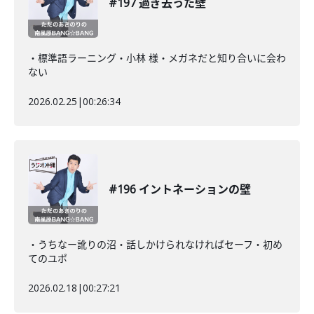
#197 過ぎ去った壁
・標準語ラーニング・小林 様・メガネだと知り合いに会わ
ない
2026.02.25
|
00:26:34
#196 イントネーションの壁
・うちなー訛りの沼・話しかけられなければセーフ・初め
てのユポ
2026.02.18
|
00:27:21