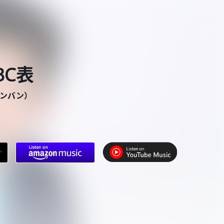
BC表
バンバン）