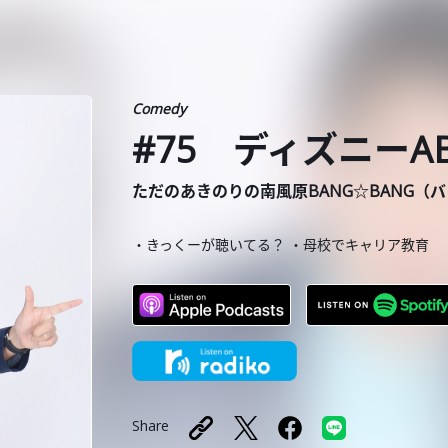
Comedy
#75 ディズニーA
ただのあきのりの南風原BANG☆BANG（
・きっくーが聴いてる？ ・母校でキャリア教育
Share