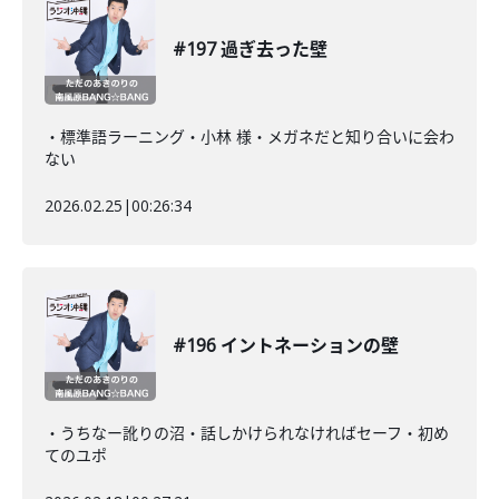
#197 過ぎ去った壁
・標準語ラーニング・小林 様・メガネだと知り合いに会わ
ない
2026.02.25
|
00:26:34
#196 イントネーションの壁
・うちなー訛りの沼・話しかけられなければセーフ・初め
てのユポ