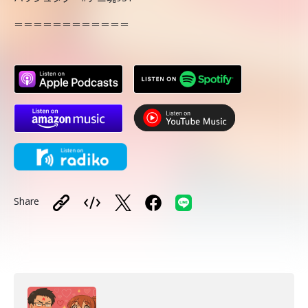
＝＝＝＝＝＝＝＝＝＝＝＝
Share