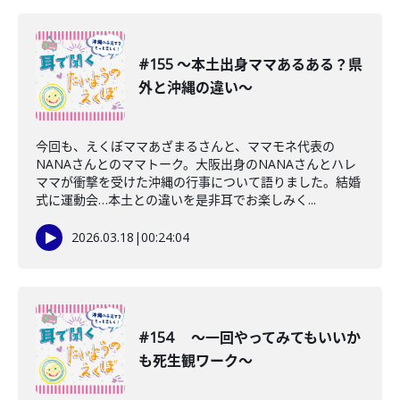
#155 〜本土出身ママあるある？県
外と沖縄の違い〜
今回も、えくぼママあざまるさんと、ママモネ代表の
NANAさんとのママトーク。大阪出身のNANAさんとハレ
ママが衝撃を受けた沖縄の行事について語りました。結婚
式に運動会…本土との違いを是非耳でお楽しみく...
2026.03.18
|
00:24:04
#154 〜一回やってみてもいいか
も死生観ワーク〜