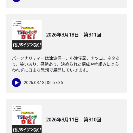
2026年3月18日 第311回
パーソナリティーは津波信一、小渡俊彰、ナツコ。ネタあ
り、笑いあり、感動あり、決められた構成や枠組みにとら
われずに自由な発想で展開していきます。
2026.03.18
|
00:57:36
2026年3月11日 第310回