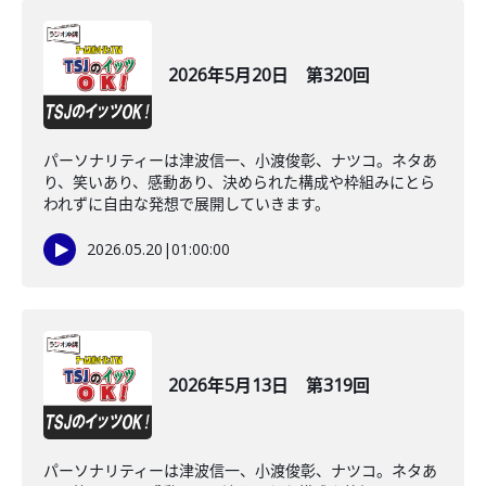
2026年5月20日 第320回
パーソナリティーは津波信一、小渡俊彰、ナツコ。ネタあ
り、笑いあり、感動あり、決められた構成や枠組みにとら
われずに自由な発想で展開していきます。
2026.05.20
|
01:00:00
2026年5月13日 第319回
パーソナリティーは津波信一、小渡俊彰、ナツコ。ネタあ