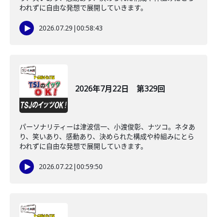
われずに自由な発想で展開していきます。
2026.07.29
|
00:58:43
2026年7月22日 第329回
パーソナリティーは津波信一、小渡俊彰、ナツコ。ネタあ
り、笑いあり、感動あり、決められた構成や枠組みにとら
われずに自由な発想で展開していきます。
2026.07.22
|
00:59:50