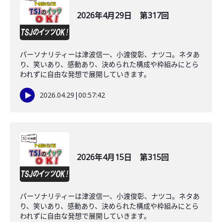
2026年4月29日 第317回
パーソナリティーは津波信一、小渡俊彰、ナツコ。ネタあ
り、笑いあり、感動あり、決められた構成や枠組みにとら
われずに自由な発想で展開していきます。
2026.04.29
|
00:57:42
2026年4月15日 第315回
パーソナリティーは津波信一、小渡俊彰、ナツコ。ネタあ
り、笑いあり、感動あり、決められた構成や枠組みにとら
われずに自由な発想で展開していきます。