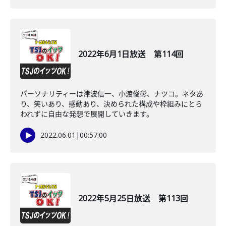
2022年6月1日放送 第114回
パーソナリティーは津波信一、小渡俊彰、ナツコ。ネタあ
り、笑いあり、感動あり、決められた構成や枠組みにとら
われずに自由な発想で展開していきます。
2022.06.01
|
00:57:00
2022年5月25日放送 第113回