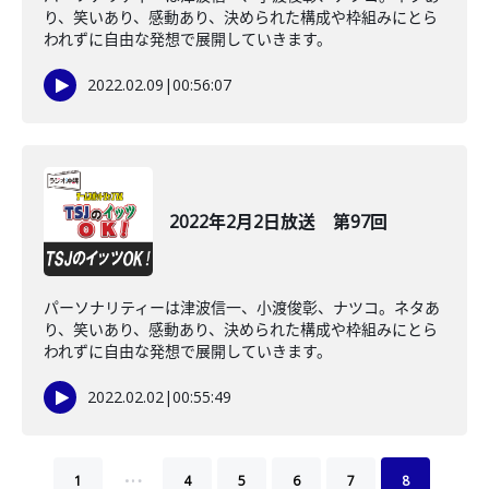
り、笑いあり、感動あり、決められた構成や枠組みにとら
われずに自由な発想で展開していきます。
2022.02.09
|
00:56:07
2022年2月2日放送 第97回
パーソナリティーは津波信一、小渡俊彰、ナツコ。ネタあ
り、笑いあり、感動あり、決められた構成や枠組みにとら
われずに自由な発想で展開していきます。
2022.02.02
|
00:55:49
…
1
4
5
6
7
8