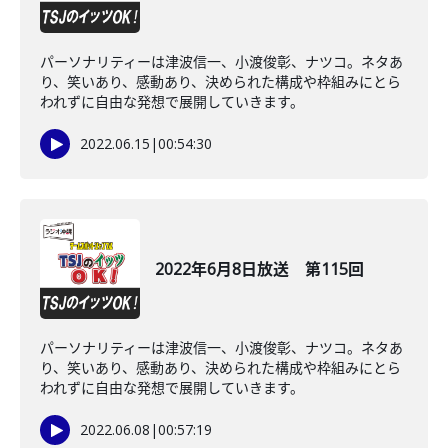
パーソナリティーは津波信一、小渡俊彰、ナツコ。ネタあ
り、笑いあり、感動あり、決められた構成や枠組みにとら
われずに自由な発想で展開していきます。
2022.06.15
|
00:54:30
2022年6月8日放送 第115回
パーソナリティーは津波信一、小渡俊彰、ナツコ。ネタあ
り、笑いあり、感動あり、決められた構成や枠組みにとら
われずに自由な発想で展開していきます。
2022.06.08
|
00:57:19