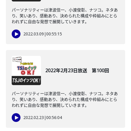
パーソナリティーは津波信一、小渡俊彰、ナツコ。ネタあ
り、笑いあり、感動あり、決められた構成や枠組みにとら
われずに自由な発想で展開していきます。
2022.03.09
|
00:55:15
2022年2月23日放送 第100回
パーソナリティーは津波信一、小渡俊彰、ナツコ。ネタあ
り、笑いあり、感動あり、決められた構成や枠組みにとら
われずに自由な発想で展開していきます。
2022.02.23
|
00:56:04