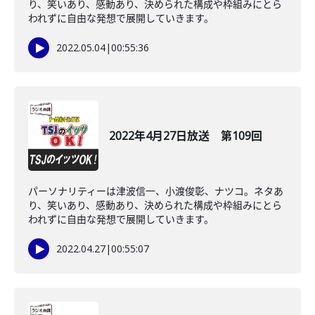
り、笑いあり、感動あり、決められた構成や枠組みにとら
われずに自由な発想で展開していきます。
2022.05.04
|
00:55:36
2022年4月27日放送 第109回
パーソナリティーは津波信一、小渡俊彰、ナツコ。ネタあ
り、笑いあり、感動あり、決められた構成や枠組みにとら
われずに自由な発想で展開していきます。
2022.04.27
|
00:55:07