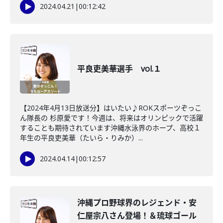
2024.04.21
|
00:12:42
平良吏美華選手 vol.１
【2024年4月13日放送分】はいたい♪ROKスポーツぞっこ
ん隊長の 杉原愛です！今週は、将来はオリンピックで活躍
することも期待されています沖縄水泳界のホープ、高校１
年生の平良吏美華（たいら・りみか）...
2024.04.14
|
00:12:57
沖縄プロ野球界のレジェンド・安
仁屋宗八さん登場！＆琉球ゴール