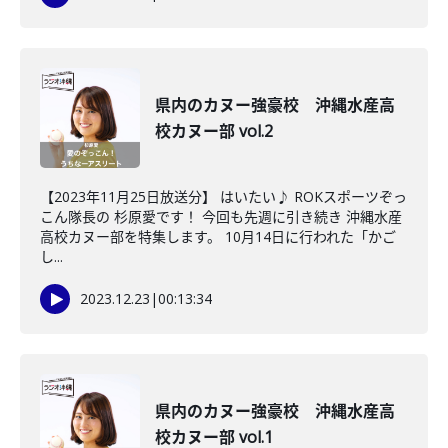
県内のカヌー強豪校 沖縄水産高
校カヌー部 vol.2
【2023年11月25日放送分】 はいたい♪ ROKスポーツぞっ
こん隊長の 杉原愛です！ 今回も先週に引き続き 沖縄水産
高校カヌー部を特集します。 10月14日に行われた「かご
し...
2023.12.23
|
00:13:34
県内のカヌー強豪校 沖縄水産高
校カヌー部 vol.1