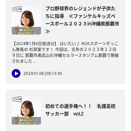
プロ野球界のレジェンドが子供た
ちに指導 ≪ファンケルキッズベ
ースボール２０２３in沖縄県那覇市
≫
【2024年1月6日放送分】 はいたい♪ ROKスポーツぞっこ
ん隊長の 杉原愛です！ 今回は、去年の２０２３年１２月
９日に 那覇市奥武山の沖縄セルラースタジアム那覇で開催
されました ...
2024.01.06
|
00:13:30
初めての選手権へ！！ 名護高校
サッカー部 vol.2