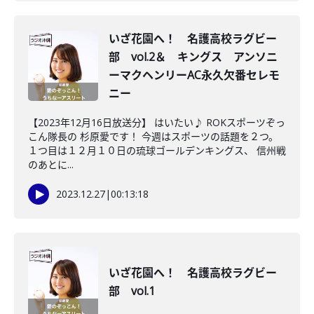
いざ花園へ！ 名護高校ラグビー
部 vol.2＆ キングス アンソニ
ーマクヘンリーAC永久欠番セレモ
ニー
【2023年12月16日放送分】 はいたい♪ ROKスポーツぞっ
こん隊長の 杉原愛です！ 今週はスポーツの話題を２つ。
１つ目は１２月１０日の琉球ゴールデンキングス、 信州戦
のあとに...
2023.12.27
|
00:13:18
いざ花園へ！ 名護高校ラグビー
部 vol.1