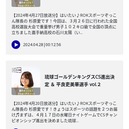
【2024年4月27日放送分】はいたい♪ROKスポーツぞっこ
ん隊長の 杉原愛です！今回は、３月２６日に行われた全国
高校選抜大会で重量挙げ男子１０２キロ級で全国の頂点に
立ちました嘉手納高校の石川太陽（い...
2024.04.28
|
00:12:56
琉球ゴールデンキングスCS進出決
定 ＆ 平良吏美華選手 vol.２
【2024年4月20日放送分】はいたい♪ROKスポーツぞっこ
ん隊長の 杉原愛です！きょうはスポーツの話題を２つお届
け♬まずは、４月１７日の水曜日ナイトゲームでCSチャン
ピオンシップ進出を決めました琉球...