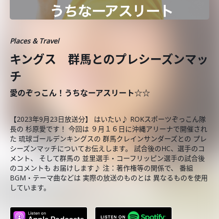
Places & Travel
キングス 群馬とのプレシーズンマッ
チ
愛のぞっこん！うちなーアスリート☆☆
【2023年9月23日放送分】 はいたい♪ ROKスポーツぞっこん隊
長の 杉原愛です！ 今回は ９月１６日に沖縄アリーナで開催され
た 琉球ゴールデンキングスの 群馬クレインサンダーズとの プレ
シーズンマッチについてお伝えします。 試合後のHC、選手のコ
メント、 そして群馬の 並里選手・コーフリッピン選手の試合後
のコメントも お届けします♪ 注：著作権等の関係で、 番組
BGM・テーマ曲などは 実際の放送のものとは 異なるものを使用
しています。