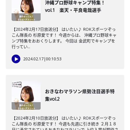
沖縄プロ野球キャンプ特集！
vol.1 楽天・平良竜哉選手
【2024年2月17日放送分】 はいたい♪ ROKスポーツぞっ
こん隊長の 杉原愛です！ 今週からは、 沖縄プロ野球キャ
ンプ特集をおおくりします。 今回は 金武町でキャンプを
行ってい...
2024.02.17
|
00:10:53
おきなわマラソン県勢注目選手特
集vol.2
【2024年2月10日放送分】 はいたい♪ ROKスポーツぞっ
こん隊長の 杉原愛です！ 今週も先週に引き続き ２月１８
日に予定されているおきなわマラソンで 上位入賞が期待さ