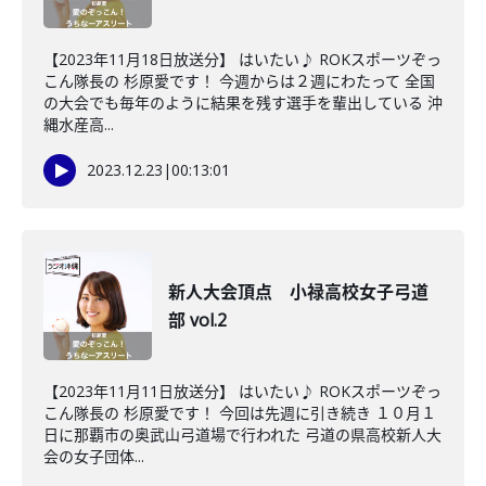
【2023年11月18日放送分】 はいたい♪ ROKスポーツぞっ
こん隊長の 杉原愛です！ 今週からは２週にわたって 全国
の大会でも毎年のように結果を残す選手を輩出している 沖
縄水産高...
2023.12.23
|
00:13:01
新人大会頂点 小禄高校女子弓道
部 vol.2
【2023年11月11日放送分】 はいたい♪ ROKスポーツぞっ
こん隊長の 杉原愛です！ 今回は先週に引き続き １０月１
日に那覇市の奥武山弓道場で行われた 弓道の県高校新人大
会の女子団体...