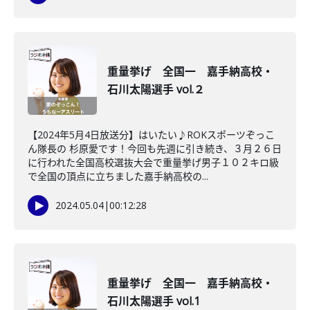
重量挙げ 全国一 嘉手納高校・
石川太陽選手 vol.２
【2024年5月4日放送分】はいたい♪ROKスポーツぞっこ
ん隊長の 杉原愛です！今回も先週に引き続き、３月２６日
に行われた全国高校選抜大会で重量挙げ男子１０２キロ級
で全国の頂点に立ちました嘉手納高校の...
2024.05.04
|
00:12:28
重量挙げ 全国一 嘉手納高校・
石川太陽選手 vol.1