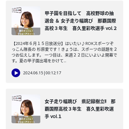
甲子園を目指して 高校野球の抽
選会 ＆ 女子走り幅跳び 那覇国際
高校３年生 喜久里彩吹選手 vol.２
【2024年６月１５日放送分】はいたい♪ROKスポーツぞ
っこん隊長の 杉原愛です！きょうは、スポーツの話題を２
つお伝えします。 一つ目は、来週２２日にいよいよ開幕で
す。夏の甲子園出場をかけて...
2024.06.15
|
00:12:17
女子走り幅跳び 県記録樹立!! 那
覇国際高校３年生 喜久里彩吹選
手 vol.１