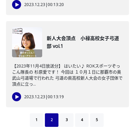
2023.12.23
|
00:13:20
新人大会頂点 小禄高校女子弓道
部 vol.1
【2023年11月4日放送分】 はいたい♪ ROKスポーツぞっ
こん隊長の 杉原愛です！ 今回は １０月１日に那覇市の奥
武山弓道場で行われた 弓道の県高校新人大会の女子団体で
頂点に立っ...
2023.12.23
|
00:13:19
1
2
3
4
5