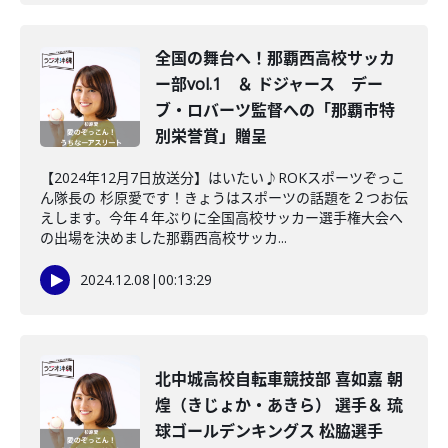
全国の舞台へ！那覇西高校サッカ
ー部vol.1 ＆ ドジャース デー
ブ・ロバーツ監督への「那覇市特
別栄誉賞」贈呈
【2024年12月7日放送分】はいたい♪ROKスポーツぞっこ
ん隊長の 杉原愛です！きょうはスポーツの話題を２つお伝
えします。今年４年ぶりに全国高校サッカー選手権大会へ
の出場を決めました那覇西高校サッカ...
2024.12.08
|
00:13:29
北中城高校自転車競技部 喜如嘉 朝
煌（きじょか・あきら） 選手＆ 琉
球ゴールデンキングス 松脇選手