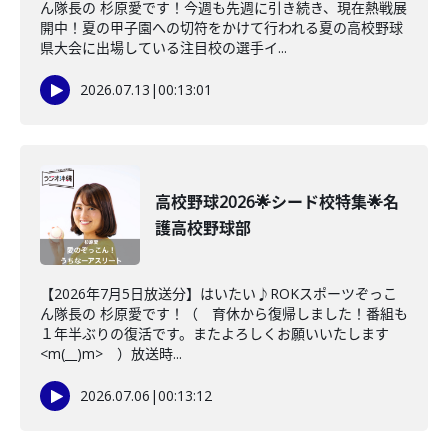
ん隊長の 杉原愛です！今週も先週に引き続き、現在熱戦展
開中！夏の甲子園への切符をかけて行われる夏の高校野球
県大会に出場している注目校の選手イ...
2026.07.13
|
00:13:01
高校野球2026🌟シード校特集🌟名
護高校野球部
【2026年7月5日放送分】はいたい♪ROKスポーツぞっこ
ん隊長の 杉原愛です！（ 育休から復帰しました！番組も
１年半ぶりの復活です。またよろしくお願いいたします
<m(__)m> ）放送時...
2026.07.06
|
00:13:12