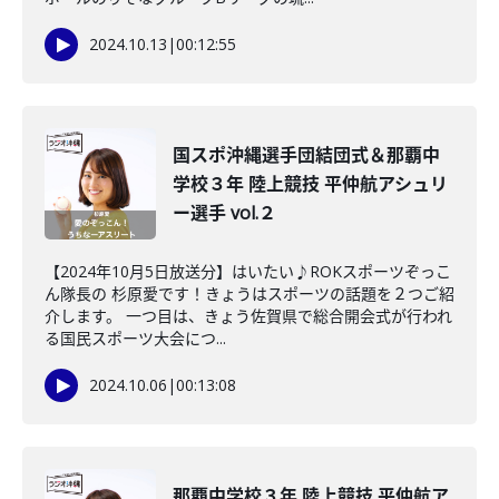
2024.10.13
|
00:12:55
国スポ沖縄選手団結団式＆那覇中
学校３年 陸上競技 平仲航アシュリ
ー選手 vol.２
【2024年10月5日放送分】はいたい♪ROKスポーツぞっこ
ん隊長の 杉原愛です！きょうはスポーツの話題を２つご紹
介します。 一つ目は、きょう佐賀県で総合開会式が行われ
る国民スポーツ大会につ...
2024.10.06
|
00:13:08
那覇中学校３年 陸上競技 平仲航ア