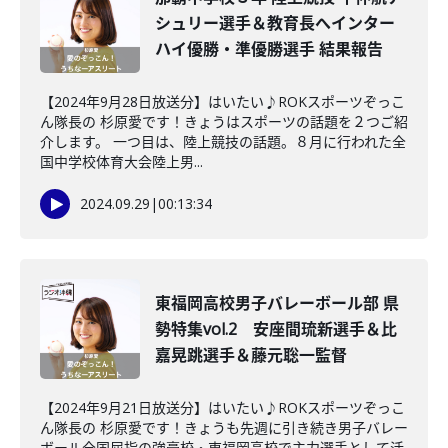
シュリー選手＆教育長へインター
ハイ優勝・準優勝選手 結果報告
【2024年9月28日放送分】はいたい♪ROKスポーツぞっこ
ん隊長の 杉原愛です！きょうはスポーツの話題を２つご紹
介します。 一つ目は、陸上競技の話題。８月に行われた全
国中学校体育大会陸上男...
2024.09.29
|
00:13:34
東福岡高校男子バレーボール部 県
勢特集vol.2 安座間琉新選手＆比
嘉晃跳選手＆藤元聡一監督
【2024年9月21日放送分】はいたい♪ROKスポーツぞっこ
ん隊長の 杉原愛です！きょうも先週に引き続き男子バレー
ボール全国屈指の強豪校・東福岡高校で主力選手として活