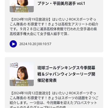
プテン・平田美月選手 vol.1
【2024年10月19日放送分】はいたい♪ROKスポーツぞっ
こん隊長の 杉原愛です！きょうは高校生アスリートの紹介
です。９月２８日に浦添高校体育館で行われた空手道の県
高校選手権大会にて女子個人組手で頂...
2024.10.20
|
00:10:57
琉球ゴールデンキングス今季開幕
戦＆ジャパンウィンターリーグ開
催記者発表
【2024年10月12日放送分】はいたい♪ROKスポーツぞっ
こん隊長の 杉原愛です！きょうはスポーツの話題を２つご
紹介します。一つ目は、今月開幕を迎えたプロバスケット
ボールのりそなグループBリーグの琉...