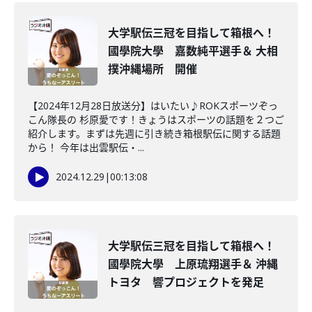
大学駅伝三冠を目指して箱根へ！
國學院大學 嘉数純平選手＆ 大相
撲沖縄場所 開催
【2024年12月28日放送分】はいたい♪ROKスポーツぞっ
こん隊長の 杉原愛です！きょうはスポーツの話題を２つご
紹介します。まずは先週に引き続き箱根駅伝に関する話題
から！ 今年は出雲駅伝・...
2024.12.29
|
00:13:08
大学駅伝三冠を目指して箱根へ！
國學院大學 上原琉翔選手＆ 沖縄
トヨタ 響プロジェクトを発足