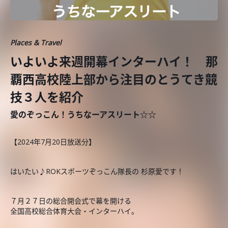
Places & Travel
いよいよ来週開幕インターハイ！ 那
覇西高校陸上部から注目のとうてき競
技３人を紹介
愛のぞっこん！うちなーアスリート☆☆
【2024年7月20日放送分】
はいたい♪ROKスポーツぞっこん隊長の 杉原愛です！
７月２７日の総合開会式で幕を開ける
全国高校総合体育大会・インターハイ。