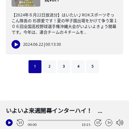
【2024年６月22日放送分】はいたい♪ROKスポーツぞっ
こん隊長の 杉原愛です！夏の甲子園出場をかけて争う第１
０６回全国高校野球選手権沖縄大会がいよいよきょう開幕
です。今年は、連合チームの４チームを...
2024.06.22
|
00:13:30
1
2
3
4
5
いよいよ来週開幕インターハイ！ 那覇西高校陸上部から注目のとうてき競技３人を紹介
1x
15
15
00:00
13:21