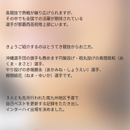
各競技で熱戦が繰り広げられますが、
その中でも全国での活躍が期待されている
選手が那覇西高校陸上部にいます。
きょうご紹介するのはとうてき競技からお三方。
沖縄選手団の旗手も務めます円盤投げ・砲丸投げの奥間政和（お
くま・まさと）選手、
やり投げの赤嶺勝永（あかみね・しょうえい）選手、
根間結花（ねま・ゆいか）選手です。
３人とも先月行われた南九州地区予選で
自己ベストを更新する記録をたたき出し
インターハイ出場を決めました。