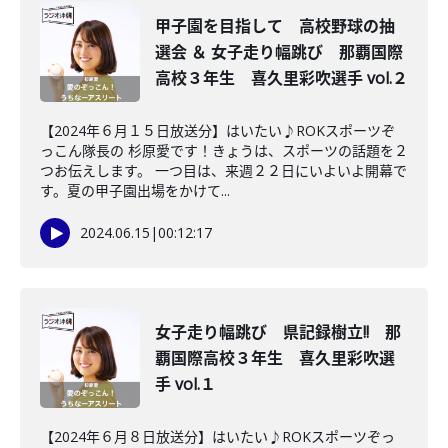
甲子園を目指して 高校野球の抽
選会 ＆ 女子走り幅跳び 那覇国際
高校３年生 喜久里彩吹選手 vol.２
【2024年６月１５日放送分】はいたい♪ROKスポーツぞ
っこん隊長の 杉原愛です！きょうは、スポーツの話題を２
つお伝えします。 一つ目は、来週２２日にいよいよ開幕で
す。夏の甲子園出場をかけて...
2024.06.15
|
00:12:17
女子走り幅跳び 県記録樹立!! 那
覇国際高校３年生 喜久里彩吹選
手 vol.１
【2024年６月８日放送分】はいたい♪ROKスポーツぞっ