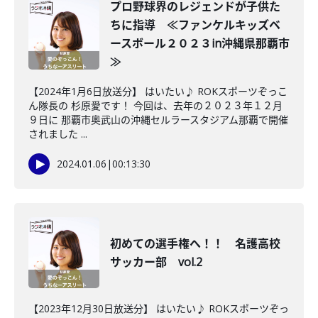
プロ野球界のレジェンドが子供た
ちに指導 ≪ファンケルキッズベ
ースボール２０２３in沖縄県那覇市
≫
【2024年1月6日放送分】 はいたい♪ ROKスポーツぞっこ
ん隊長の 杉原愛です！ 今回は、去年の２０２３年１２月
９日に 那覇市奥武山の沖縄セルラースタジアム那覇で開催
されました ...
2024.01.06
|
00:13:30
初めての選手権へ！！ 名護高校
サッカー部 vol.2
【2023年12月30日放送分】 はいたい♪ ROKスポーツぞっ