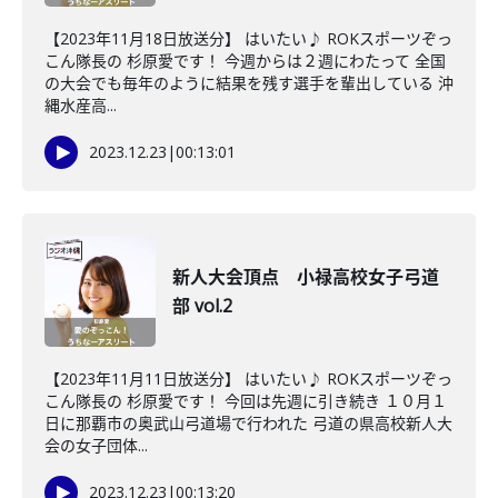
【2023年11月18日放送分】 はいたい♪ ROKスポーツぞっ
こん隊長の 杉原愛です！ 今週からは２週にわたって 全国
の大会でも毎年のように結果を残す選手を輩出している 沖
縄水産高...
2023.12.23
|
00:13:01
新人大会頂点 小禄高校女子弓道
部 vol.2
【2023年11月11日放送分】 はいたい♪ ROKスポーツぞっ
こん隊長の 杉原愛です！ 今回は先週に引き続き １０月１
日に那覇市の奥武山弓道場で行われた 弓道の県高校新人大
会の女子団体...
2023.12.23
|
00:13:20