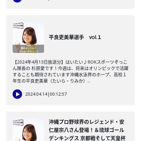
平良吏美華選手 vol.１
【2024年4月13日放送分】はいたい♪ROKスポーツぞっこ
ん隊長の 杉原愛です！今週は、将来はオリンピックで活躍
することも期待されています沖縄水泳界のホープ、高校１
年生の平良吏美華（たいら・りみか）...
2024.04.14
|
00:12:57
沖縄プロ野球界のレジェンド・安
仁屋宗八さん登場！＆琉球ゴール
デンキングス 京都戦そして天皇杯