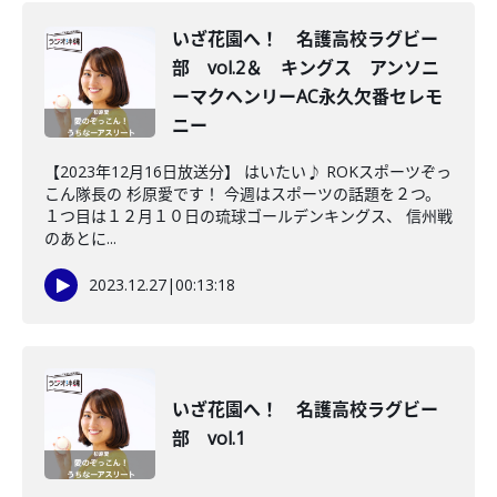
いざ花園へ！ 名護高校ラグビー
部 vol.2＆ キングス アンソニ
ーマクヘンリーAC永久欠番セレモ
ニー
【2023年12月16日放送分】 はいたい♪ ROKスポーツぞっ
こん隊長の 杉原愛です！ 今週はスポーツの話題を２つ。
１つ目は１２月１０日の琉球ゴールデンキングス、 信州戦
のあとに...
2023.12.27
|
00:13:18
いざ花園へ！ 名護高校ラグビー
部 vol.1