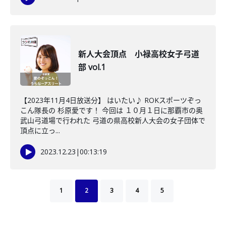
新人大会頂点 小禄高校女子弓道
部 vol.1
【2023年11月4日放送分】 はいたい♪ ROKスポーツぞっ
こん隊長の 杉原愛です！ 今回は １０月１日に那覇市の奥
武山弓道場で行われた 弓道の県高校新人大会の女子団体で
頂点に立っ...
2023.12.23
|
00:13:19
1
2
3
4
5