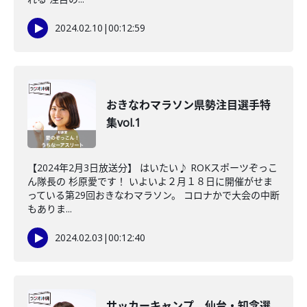
2024.02.10
|
00:12:59
おきなわマラソン県勢注目選手特
集vol.1
【2024年2月3日放送分】 はいたい♪ ROKスポーツぞっこ
ん隊長の 杉原愛です！ いよいよ２月１８日に開催がせま
っている第29回おきなわマラソン。 コロナかで大会の中断
もありま...
2024.02.03
|
00:12:40
サッカーキャンプ 仙台・知念選