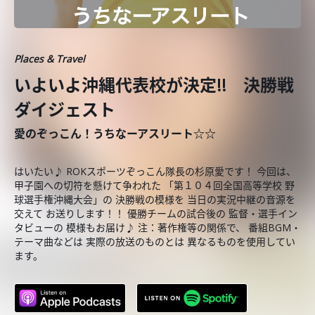
Places & Travel
いよいよ沖縄代表校が決定!! 決勝戦
ダイジェスト
愛のぞっこん！うちなーアスリート☆☆
はいたい♪ ROKスポーツぞっこん隊長の杉原愛です！ 今回は、
甲子園への切符を懸けて争われた 「第１０４回全国高等学校 野
球選手権沖縄大会」の 決勝戦の模様を 当日の実況中継の音源を
交えて お送りします！！ 優勝チームの試合後の 監督・選手イン
タビューの 模様もお届け♪ 注：著作権等の関係で、 番組BGM・
テーマ曲などは 実際の放送のものとは 異なるものを使用してい
ます。