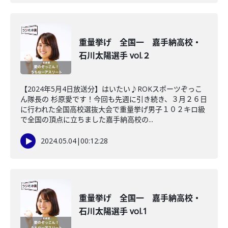
重量挙げ 全国一 嘉手納高校・
石川太陽選手 vol.２
【2024年5月4日放送分】はいたい♪ROKスポーツぞっこ
ん隊長の 杉原愛です！今回も先週に引き続き、３月２６日
に行われた全国高校選抜大会で重量挙げ男子１０２キロ級
で全国の頂点に立ちました嘉手納高校の...
2024.05.04
|
00:12:28
重量挙げ 全国一 嘉手納高校・
石川太陽選手 vol.1