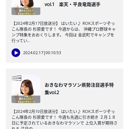
vol.1 楽天・平良竜哉選手
【2024年2月17日放送分】 はいたい♪ ROKスポーツぞっ
こん隊長の 杉原愛です！ 今週からは、 沖縄プロ野球キャ
ンプ特集をおおくりします。 今回は 金武町でキャンプを
行ってい...
2024.02.17
|
00:10:53
おきなわマラソン県勢注目選手特
集vol.2
【2024年2月10日放送分】 はいたい♪ ROKスポーツぞっ
こん隊長の 杉原愛です！ 今週も先週に引き続き ２月１８
日に予定されているおきなわマラソンで 上位入賞が期待さ
れる 注目の...