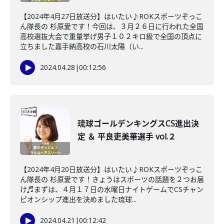
【2024年4月27日放送分】はいたい♪ROKスポーツぞっこ
ん隊長の 杉原愛です！今回は、３月２６日に行われた全国
高校選抜大会で重量挙げ男子１０２キロ級で全国の頂点に
立ちました嘉手納高校の石川太陽（い...
2024.04.28
|
00:12:56
琉球ゴールデンキングスCS進出決
定 ＆ 平良吏美華選手 vol.２
【2024年4月20日放送分】はいたい♪ROKスポーツぞっこ
ん隊長の 杉原愛です！きょうはスポーツの話題を２つお届
け♬まずは、４月１７日の水曜日ナイトゲームでCSチャン
ピオンシップ進出を決めました琉球...
2024.04.21
|
00:12:42