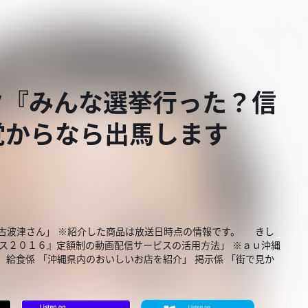
ク『みんな選挙行った？信
党からなら出馬します
モン古波津さん」 ※紹介した商品は放送日時点の情報です。 きし
ェス２０１６』定額制の動画配信サービスの活用方法」 ※ａｕ沖縄
 給食係 「沖縄県内のおいしいお店を紹介」 掲示係 「街で見か