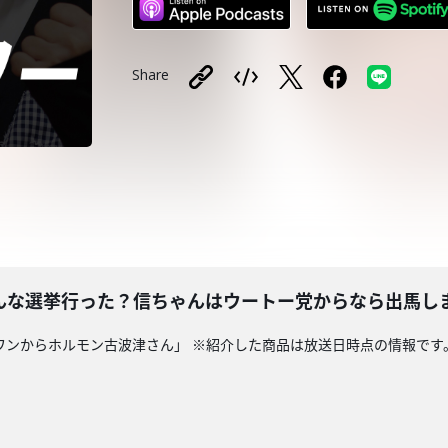
Share
んな選挙行った？信ちゃんはウートー党からなら出馬し
ッグワンからホルモン古波津さん」 ※紹介した商品は放送日時点の情報で