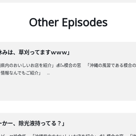
Other Episodes
休みは、草刈ってますｗｗｗ」
縄県内のおいしいお店を紹介」💰🍶模合の窓 「沖縄の風習である模合
報なんでもご紹介」 ...
ーかー、除光液持ってる？」