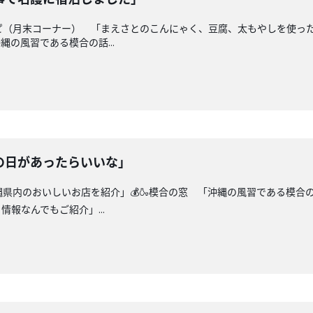
シピ（月末コーナー） 「まえさとのこんにゃく、豆腐、太もやしを使っ
縄の風習である模合の話...
の日があったらいいな」
沖縄県内のおいしいお店を紹介」💰🍶模合の窓 「沖縄の風習である模合
報なんでもご紹介」...