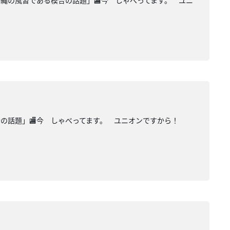
沖縄の風習である模合の話題」🏬今 しゃべってます。 ユニ
模合の話題」🏬今 しゃべってます。 ユニオンですから！