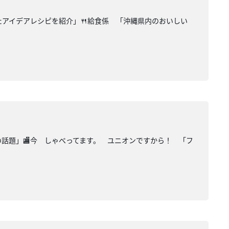
たアイデアレシピを紹介」🍴給食係 「沖縄県内のおいしい
の話題」🏬今 しゃべってます。 ユニオンですから！ 「フ