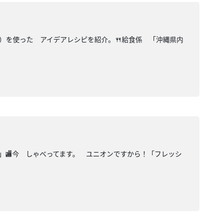
し）を使った アイデアレシピを紹介。🍴給食係 「沖縄県内
題」🏬今 しゃべってます。 ユニオンですから！「フレッシ