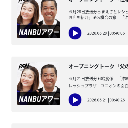
６月28日放送分🍚まえさとレ
お店を紹介」💰🍶模合の窓 「沖
2026.06.29
|
00:40:06
オープニングトーク「父
６月21日放送分🍴給食係 「
レッシュプラザ ユニオンの面白情
2026.06.21
|
00:40:26