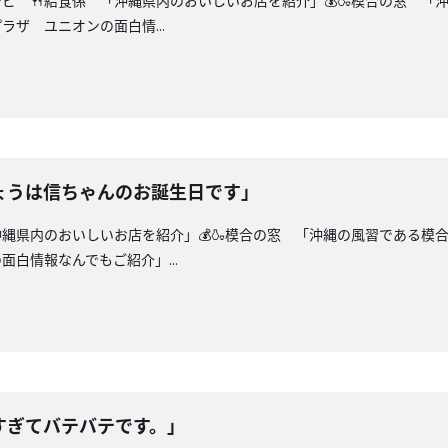
シピ 🍴給食係 「沖縄県内のおいしいお店を紹介」💰🍶模合の窓 「
ザ ユニオンの面白情...
ょうは信ちゃんのお誕生日です」
沖縄県内のおいしいお店を紹介」💰🍶模合の窓 「沖縄の風習である
白情報なんでもご紹介」...
すぎてバテバテです。」