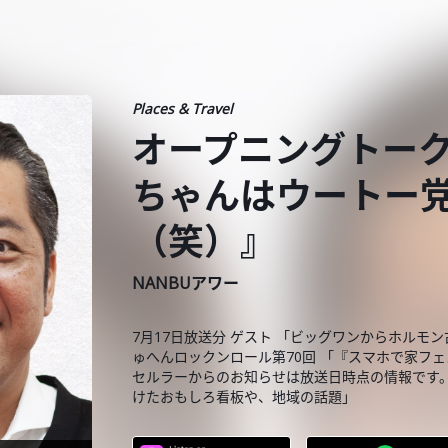
Places & Travel
オープニングトー
ちゃんはウートー
（笑）』
NANBUアワー
7月17日放送分 ゲスト 「ビッグワンからホル
ゅへんロックンロール第70回 「『スマホで家フ
セルラーからのお知らせは放送日時点の情報です。
けたおもしろ看板や、地域の話題」