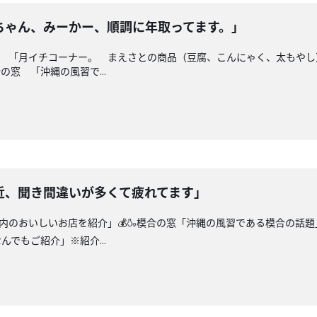
ちゃん、みーかー、順調に年取ってます。」
シピ 「月イチコーナー。 まえさとの商品（豆腐、こんにゃく、太もや
の窓 「沖縄の風習で...
近、聞き間違いが多くて疲れてます」
縄県内のおいしいお店を紹介」💰🍶模合の窓「沖縄の風習である模合の話
でもご紹介」※紹介...