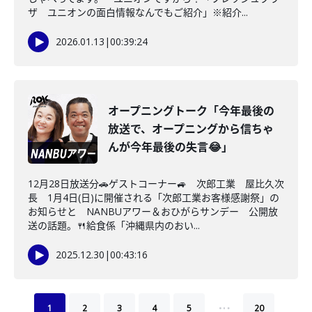
ザ ユニオンの面白情報なんでもご紹介」※紹介...
2026.01.13
|
00:39:24
オープニングトーク「今年最後の
放送で、オープニングから信ちゃ
んが今年最後の失言😂」
12月28日放送分🚗ゲストコーナー🚙 次郎工業 屋比久次
長 1月4日(日)に開催される「次郎工業お客様感謝祭」の
お知らせと NANBUアワー＆おひがらサンデー 公開放
送の話題。🍴給食係「沖縄県内のおい...
2025.12.30
|
00:43:16
…
1
2
3
4
5
20