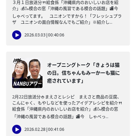
３月１日放送分🍴給食係「沖縄県内のおいしいお店を紹
介」💰🍶模合の窓「沖縄の風習である模合の話題」🏬今
しゃべってます。 ユニオンですから！「フレッシュプラ
ザ ユニオンの面白情報なんでもご紹介」※紹介し...
2026.03.03
|
00:40:06
オープニングトーク「きょうは猫
の日。信ちゃんもみーかーも猫に
癒されています」
2月22日放送分🍚まえさとレシピ まえさと商品の豆腐、
こんにゃく、もやしなどを使ったアイデアレシピを紹介🍴
給食係「沖縄県内のおいしいお店を紹介」💰🍶模合の窓
「沖縄の風習である模合の話題」🏬今 しゃべっ...
2026.02.28
|
00:41:06