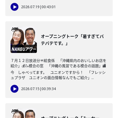
2026.07.19
|
00:43:01
オープニングトーク「暑すぎてバ
テバテです。」
７月１２日放送分🍴給食係 「沖縄県内のおいしいお店を
紹介」💰🍶模合の窓 「沖縄の風習である模合の話題」🏬
今 しゃべってます。 ユニオンですから！ 「フレッシ
ュプラザ ユニオンの面白情報なんでもご紹介」...
2026.07.15
|
00:39:34