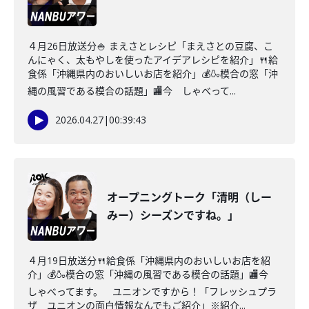
４月26日放送分🍚 まえさとレシピ「まえさとの豆腐、こ
んにゃく、太もやしを使ったアイデアレシピを紹介」🍴給
食係「沖縄県内のおいしいお店を紹介」💰🍶模合の窓「沖
縄の風習である模合の話題」🏬今 しゃべって...
2026.04.27
|
00:39:43
オープニングトーク「清明（しー
みー）シーズンですね。」
４月19日放送分🍴給食係「沖縄県内のおいしいお店を紹
介」💰🍶模合の窓「沖縄の風習である模合の話題」🏬今
しゃべってます。 ユニオンですから！「フレッシュプラ
ザ ユニオンの面白情報なんでもご紹介」※紹介...