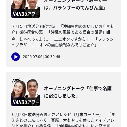
オープニングトーク「みーかー
は、バランサーのてんびん座」
７月５日放送分🍴給食係 「沖縄県内のおいしいお店を紹
介」💰🍶模合の窓 「沖縄の風習である模合の話題」🏬
今 しゃべってます。 ユニオンですから！ 「フレッシ
ュプラザ ユニオンの面白情報なんでもご紹介」 ...
2026.07.06
|
00:39:46
オープニングトーク「仕事で名護
に宿泊しました」
６月28日放送分🍚まえさとレシピ（月末コーナー） 「ま
えさとのこんにゃく、豆腐、太もやしを使ったアイデアレ
シピを紹介」🍴給食係 「沖縄県内のおいしいお店を紹