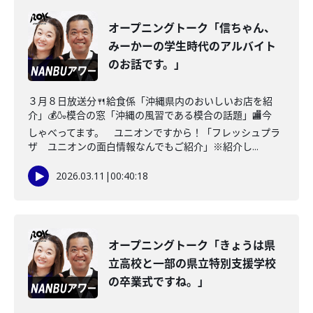
オープニングトーク「信ちゃん、
みーかーの学生時代のアルバイト
のお話です。」
３月８日放送分🍴給食係「沖縄県内のおいしいお店を紹
介」💰🍶模合の窓「沖縄の風習である模合の話題」🏬今
しゃべってます。 ユニオンですから！「フレッシュプラ
ザ ユニオンの面白情報なんでもご紹介」※紹介し...
2026.03.11
|
00:40:18
オープニングトーク「きょうは県
立高校と一部の県立特別支援学校
の卒業式ですね。」