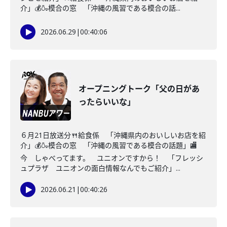
介」💰🍶模合の窓 「沖縄の風習である模合の話...
2026.06.29
|
00:40:06
オープニングトーク「父の日があ
ったらいいな」
６月21日放送分🍴給食係 「沖縄県内のおいしいお店を紹
介」💰🍶模合の窓 「沖縄の風習である模合の話題」🏬
今 しゃべってます。 ユニオンですから！ 「フレッシ
ュプラザ ユニオンの面白情報なんでもご紹介」...
2026.06.21
|
00:40:26