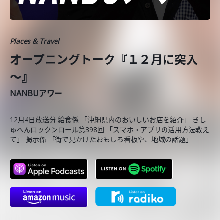
Places & Travel
オープニングトーク『１２月に突入
～』
NANBUアワー
12月4日放送分 給食係 「沖縄県内のおいしいお店を紹介」 きし
ゅへんロックンロール第398回 「スマホ・アプリの活用方法教え
て」 掲示係 「街で見かけたおもしろ看板や、地域の話題」