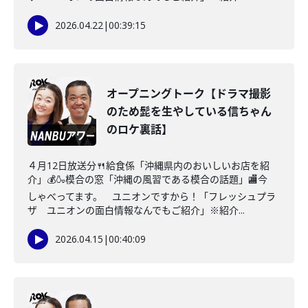
2026.04.22
|
00:39:15
オープニングトーク【ドラマ撮影
のため髭を生やしている信ちゃん
のロケ裏話】
４月12日放送分🍴給食係「沖縄県内のおいしいお店を紹
介」💰🍶模合の窓「沖縄の風習である模合の話題」🏬今
しゃべってます。 ユニオンですから！「フレッシュプラ
ザ ユニオンの面白情報なんでもご紹介」※紹介...
2026.04.15
|
00:40:09