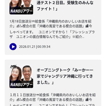
通テスト２日目。受験生のみんな
ファイト！」
1月18日放送分🍴給食係「沖縄県内のおいしいお店を紹
介」💰🍶模合の窓「沖縄の風習である模合の話題」🏬今
しゃべってます。 ユニオンですから！「フレッシュプラ
ザ ユニオンの面白情報なんでもご紹介」※紹介...
2026.01.21
|
00:39:34
オープニングトーク「みーかー一
家でジャングリア沖縄に行ってき
ました。」
１月１１日放送分🍴給食係「沖縄県内のおいしいお店を紹
介」💰🍶模合の窓「沖縄の風習である模合の話題」🏬今
しゃべってます。 ユニオンですから！「フレッシュプラ