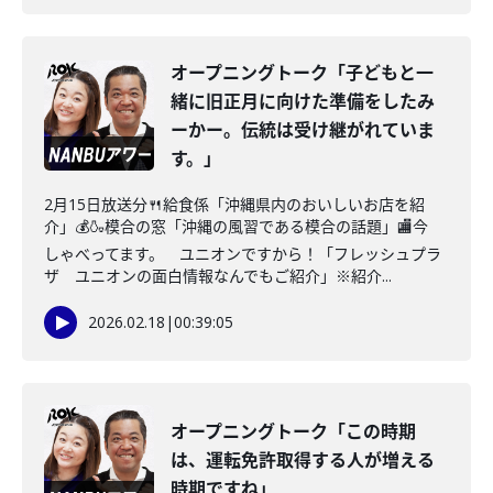
オープニングトーク「子どもと一
緒に旧正月に向けた準備をしたみ
ーかー。伝統は受け継がれていま
す。」
2月15日放送分🍴給食係「沖縄県内のおいしいお店を紹
介」💰🍶模合の窓「沖縄の風習である模合の話題」🏬今
しゃべってます。 ユニオンですから！「フレッシュプラ
ザ ユニオンの面白情報なんでもご紹介」※紹介...
2026.02.18
|
00:39:05
オープニングトーク「この時期
は、運転免許取得する人が増える
時期ですね」