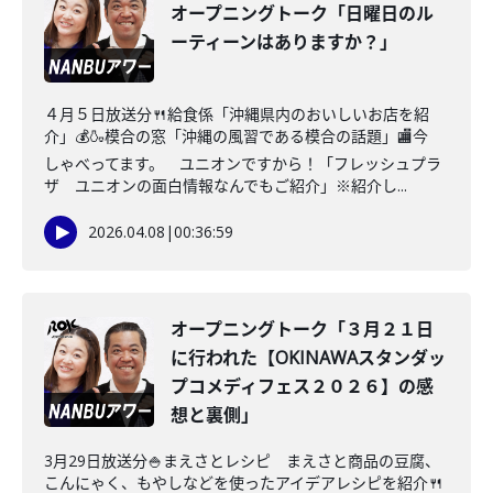
オープニングトーク「日曜日のル
ーティーンはありますか？」
４月５日放送分🍴給食係「沖縄県内のおいしいお店を紹
介」💰🍶模合の窓「沖縄の風習である模合の話題」🏬今
しゃべってます。 ユニオンですから！「フレッシュプラ
ザ ユニオンの面白情報なんでもご紹介」※紹介し...
2026.04.08
|
00:36:59
オープニングトーク「３月２１日
に行われた【OKINAWAスタンダッ
プコメディフェス２０２６】の感
想と裏側」
3月29日放送分🍚まえさとレシピ まえさと商品の豆腐、
こんにゃく、もやしなどを使ったアイデアレシピを紹介🍴