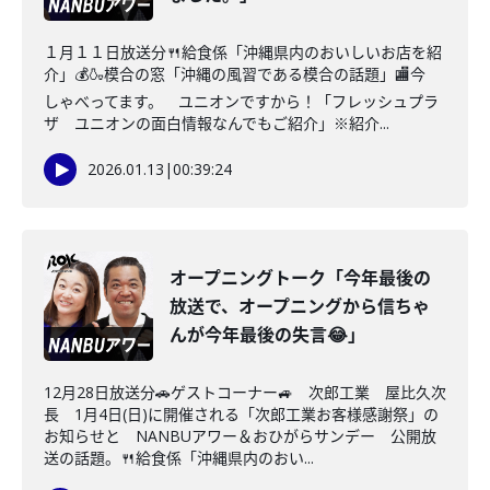
１月１１日放送分🍴給食係「沖縄県内のおいしいお店を紹
介」💰🍶模合の窓「沖縄の風習である模合の話題」🏬今
しゃべってます。 ユニオンですから！「フレッシュプラ
ザ ユニオンの面白情報なんでもご紹介」※紹介...
2026.01.13
|
00:39:24
オープニングトーク「今年最後の
放送で、オープニングから信ちゃ
んが今年最後の失言😂」
12月28日放送分🚗ゲストコーナー🚙 次郎工業 屋比久次
長 1月4日(日)に開催される「次郎工業お客様感謝祭」の
お知らせと NANBUアワー＆おひがらサンデー 公開放
送の話題。🍴給食係「沖縄県内のおい...