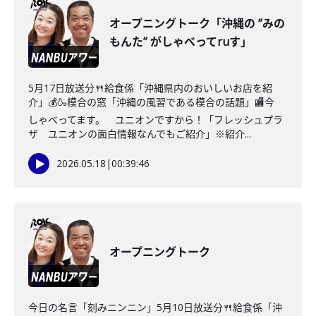
オープニングトーク「沖縄の ”みの
もんた” がしゃべってruす」
5月17日放送分🍴給食係「沖縄県内のおいしいお店を紹
介」💰🍶模合の窓「沖縄の風習である模合の話題」🏬今
しゃべってます。 ユニオンですから！「フレッシュプラ
ザ ユニオンの面白情報なんでもご紹介」※紹介...
2026.05.18
|
00:39:46
オープニングトーク
今日の名言「刻みニンニン」5月10日放送分🍴給食係「沖