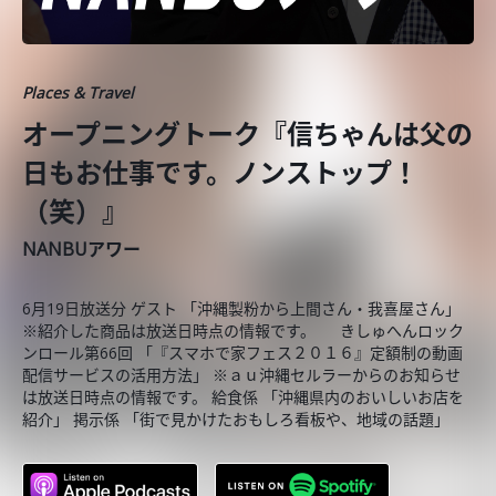
Places & Travel
オープニングトーク『信ちゃんは父の
日もお仕事です。ノンストップ！
（笑）』
NANBUアワー
6月19日放送分 ゲスト 「沖縄製粉から上間さん・我喜屋さん」
※紹介した商品は放送日時点の情報です。 きしゅへんロック
ンロール第66回 「『スマホで家フェス２０１６』定額制の動画
配信サービスの活用方法」 ※ａｕ沖縄セルラーからのお知らせ
は放送日時点の情報です。 給食係 「沖縄県内のおいしいお店を
紹介」 掲示係 「街で見かけたおもしろ看板や、地域の話題」