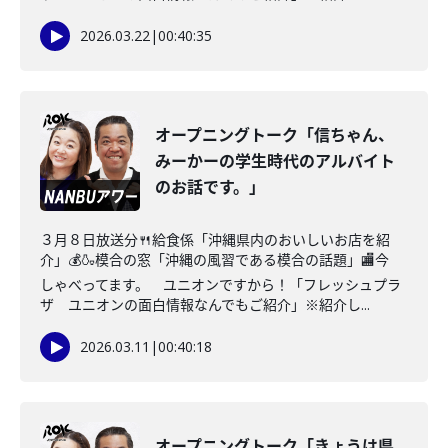
2026.03.22
|
00:40:35
オープニングトーク「信ちゃん、
みーかーの学生時代のアルバイト
のお話です。」
３月８日放送分🍴給食係「沖縄県内のおいしいお店を紹
介」💰🍶模合の窓「沖縄の風習である模合の話題」🏬今
しゃべってます。 ユニオンですから！「フレッシュプラ
ザ ユニオンの面白情報なんでもご紹介」※紹介し...
2026.03.11
|
00:40:18
オープニングトーク「きょうは県