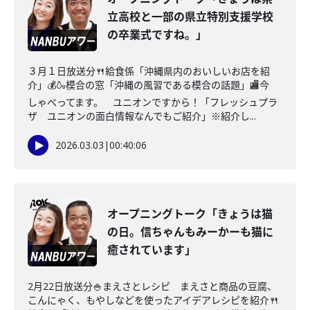
立高校と一部の県立特別支援学校
の卒業式ですね。」
３月１日放送分🍴給食係「沖縄県内のおいしいお店を紹
介」💰🍶模合の窓「沖縄の風習である模合の話題」🏬今
しゃべってます。 ユニオンですから！「フレッシュプラ
ザ ユニオンの面白情報なんでもご紹介」※紹介し...
2026.03.03
|
00:40:06
オープニングトーク「きょうは猫
の日。信ちゃんもみーかーも猫に
癒されています」
2月22日放送分🍚まえさとレシピ まえさと商品の豆腐、
こんにゃく、もやしなどを使ったアイデアレシピを紹介🍴