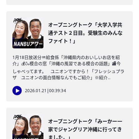
オープニングトーク「大学入学共
通テスト２日目。受験生のみんな
ファイト！」
1月18日放送分🍴給食係「沖縄県内のおいしいお店を紹
介」💰🍶模合の窓「沖縄の風習である模合の話題」🏬今
しゃべってます。 ユニオンですから！「フレッシュプラ
ザ ユニオンの面白情報なんでもご紹介」※紹介...
2026.01.21
|
00:39:34
オープニングトーク「みーかー一
家でジャングリア沖縄に行ってき
ました。」