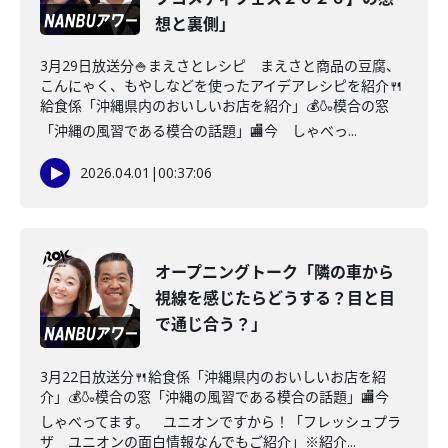
想と裏側」
3月29日放送分🍚まえさとレシピ まえさと商品の豆腐、
こんにゃく、もやしなどを使ったアイデアレシピを紹介🍴
給食係「沖縄県内のおいしいお店を紹介」💰🍶模合の窓
「沖縄の風習である模合の話題」🏬今 しゃべっ...
2026.04.01
|
00:37:06
オープニングトーク「隣の車から
視線を感じたらどうする？目と目
で通じ合う？」
3月22日放送分🍴給食係「沖縄県内のおいしいお店を紹
介」💰🍶模合の窓「沖縄の風習である模合の話題」🏬今
しゃべってます。 ユニオンですから！「フレッシュプラ
ザ ユニオンの面白情報なんでもご紹介」※紹介...