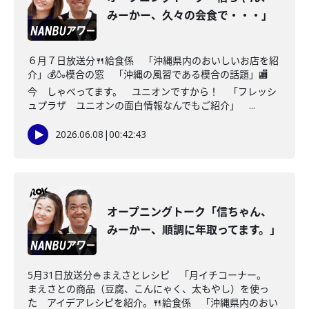
みーかー、久々の会食で・・・」
６月７日放送分🍴給食係 「沖縄県内のおいしいお店を紹
介」💰🍶模合の窓 「沖縄の風習である模合の話題」🏬
今 しゃべってます。 ユニオンですから！ 「フレッシ
ュプラザ ユニオンの面白情報なんでもご紹介」 ...
2026.06.08
|
00:42:43
オープニングトーク「信ちゃん、
みーかー、順調に年取ってます。」
5月31日放送分🍚まえさとレシピ 「月イチコーナー。
まえさとの商品（豆腐、こんにゃく、太もやし）を使っ
た アイデアレシピを紹介。🍴給食係 「沖縄県内のおい