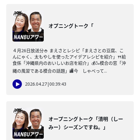
オプニングトーク「
４月26日放送分🍚 まえさとレシピ「まえさとの豆腐、こ
んにゃく、太もやしを使ったアイデアレシピを紹介」🍴給
食係「沖縄県内のおいしいお店を紹介」💰🍶模合の窓「沖
縄の風習である模合の話題」🏬今 しゃべって...
2026.04.27
|
00:39:43
オープニングトーク「清明（しー
みー）シーズンですね。」