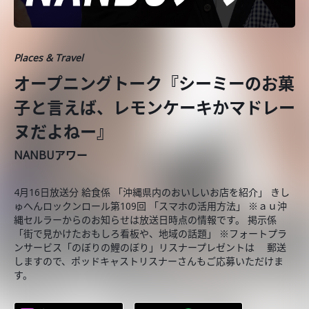
Places & Travel
オープニングトーク『シーミーのお菓
子と言えば、レモンケーキかマドレー
ヌだよねー』
NANBUアワー
4月16日放送分 給食係 「沖縄県内のおいしいお店を紹介」 きし
ゅへんロックンロール第109回 「スマホの活用方法」 ※ａｕ沖
縄セルラーからのお知らせは放送日時点の情報です。 掲示係
「街で見かけたおもしろ看板や、地域の話題」 ※フォートプラ
ンサービス「のぼりの鯉のぼり」リスナープレゼントは 郵送
しますので、ポッドキャストリスナーさんもご応募いただけま
す。