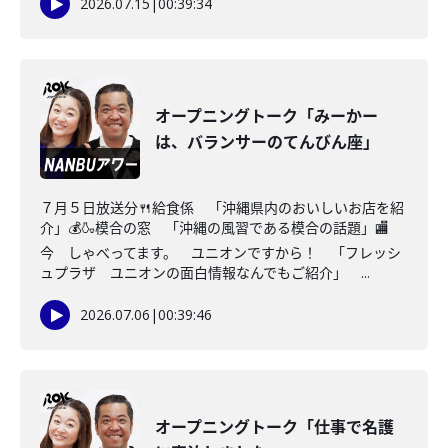
2026.07.15
|
00:39:34
オープニングトーク「みーかー
は、バランサーのてんびん座」
７月５日放送分🍴給食係 「沖縄県内のおいしいお店を紹
介」💰🍶模合の窓 「沖縄の風習である模合の話題」🏬
今 しゃべってます。 ユニオンですから！ 「フレッシ
ュプラザ ユニオンの面白情報なんでもご紹介」 ...
2026.07.06
|
00:39:46
オープニングトーク「仕事で名護