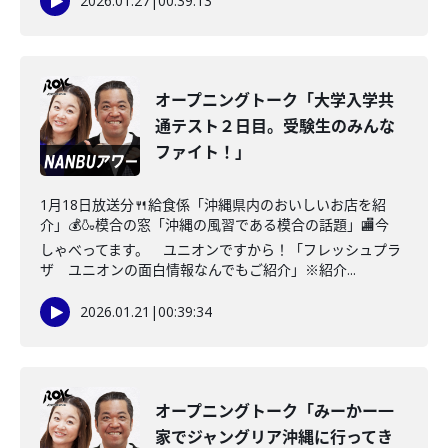
2026.01.27
|
00:39:13
オープニングトーク「大学入学共
通テスト２日目。受験生のみんな
ファイト！」
1月18日放送分🍴給食係「沖縄県内のおいしいお店を紹
介」💰🍶模合の窓「沖縄の風習である模合の話題」🏬今
しゃべってます。 ユニオンですから！「フレッシュプラ
ザ ユニオンの面白情報なんでもご紹介」※紹介...
2026.01.21
|
00:39:34
オープニングトーク「みーかー一
家でジャングリア沖縄に行ってき