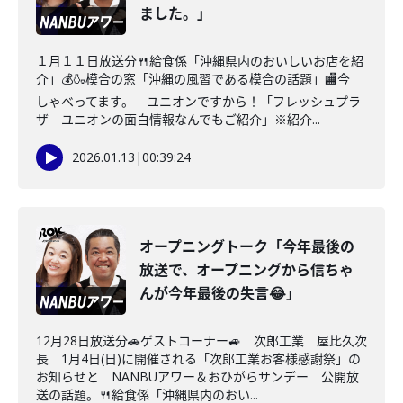
ました。」
１月１１日放送分🍴給食係「沖縄県内のおいしいお店を紹
介」💰🍶模合の窓「沖縄の風習である模合の話題」🏬今
しゃべってます。 ユニオンですから！「フレッシュプラ
ザ ユニオンの面白情報なんでもご紹介」※紹介...
2026.01.13
|
00:39:24
オープニングトーク「今年最後の
放送で、オープニングから信ちゃ
んが今年最後の失言😂」
12月28日放送分🚗ゲストコーナー🚙 次郎工業 屋比久次
長 1月4日(日)に開催される「次郎工業お客様感謝祭」の
お知らせと NANBUアワー＆おひがらサンデー 公開放
送の話題。🍴給食係「沖縄県内のおい...