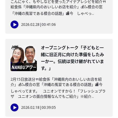
こんにゃく、もやしなどを使ったアイデアレシピを紹介🍴
給食係「沖縄県内のおいしいお店を紹介」💰🍶模合の窓
「沖縄の風習である模合の話題」🏬今 しゃべっ...
2026.02.28
|
00:41:06
オープニングトーク「子どもと一
緒に旧正月に向けた準備をしたみ
ーかー。伝統は受け継がれていま
す。」
2月15日放送分🍴給食係「沖縄県内のおいしいお店を紹
介」💰🍶模合の窓「沖縄の風習である模合の話題」🏬今
しゃべってます。 ユニオンですから！「フレッシュプラ
ザ ユニオンの面白情報なんでもご紹介」※紹介...
2026.02.18
|
00:39:05