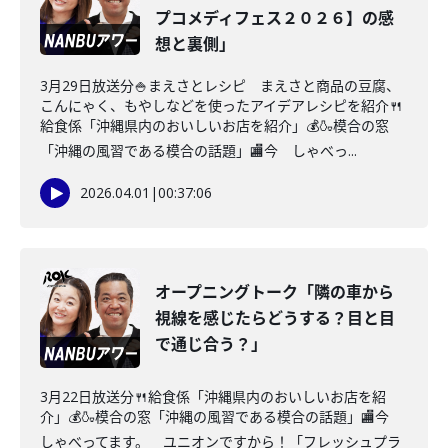
プコメディフェス２０２６】の感
想と裏側」
3月29日放送分🍚まえさとレシピ まえさと商品の豆腐、
こんにゃく、もやしなどを使ったアイデアレシピを紹介🍴
給食係「沖縄県内のおいしいお店を紹介」💰🍶模合の窓
「沖縄の風習である模合の話題」🏬今 しゃべっ...
2026.04.01
|
00:37:06
オープニングトーク「隣の車から
視線を感じたらどうする？目と目
で通じ合う？」
3月22日放送分🍴給食係「沖縄県内のおいしいお店を紹
介」💰🍶模合の窓「沖縄の風習である模合の話題」🏬今
しゃべってます。 ユニオンですから！「フレッシュプラ