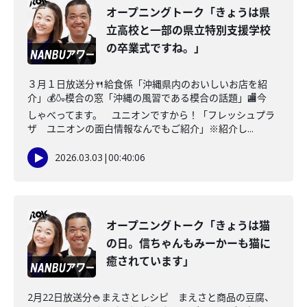
オープニングトーク「きょうは県
立高校と一部の県立特別支援学校
の卒業式ですね。」
３月１日放送分🍴給食係「沖縄県内のおいしいお店を紹
介」💰🍶模合の窓「沖縄の風習である模合の話題」🏬今
しゃべってます。 ユニオンですから！「フレッシュプラ
ザ ユニオンの面白情報なんでもご紹介」※紹介し...
2026.03.03
|
00:40:06
オープニングトーク「きょうは猫
の日。信ちゃんもみーかーも猫に
癒されています」
2月22日放送分🍚まえさとレシピ まえさと商品の豆腐、