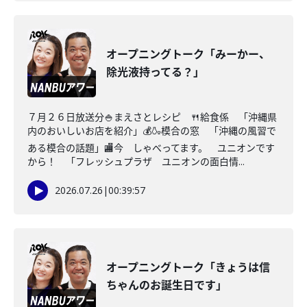
オープニングトーク「みーかー、
除光液持ってる？」
７月２６日放送分🍚まえさとレシピ 🍴給食係 「沖縄県
内のおいしいお店を紹介」💰🍶模合の窓 「沖縄の風習で
ある模合の話題」🏬今 しゃべってます。 ユニオンです
から！ 「フレッシュプラザ ユニオンの面白情...
2026.07.26
|
00:39:57
オープニングトーク「きょうは信
ちゃんのお誕生日です」