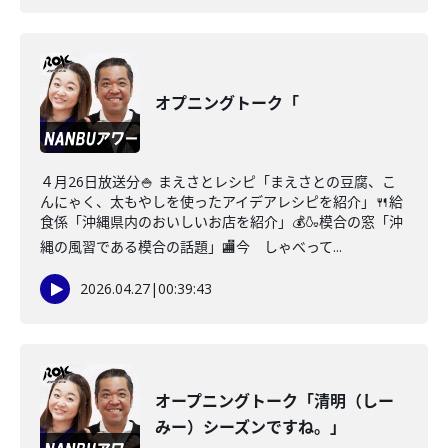
オプニングトーク「
４月26日放送分🍚 まえさとレシピ「まえさとの豆腐、こ
んにゃく、太もやしを使ったアイデアレシピを紹介」🍴給
食係「沖縄県内のおいしいお店を紹介」💰🍶模合の窓「沖
縄の風習である模合の話題」🏬今 しゃべって...
2026.04.27
|
00:39:43
オープニングトーク「清明（しー
みー）シーズンですね。」