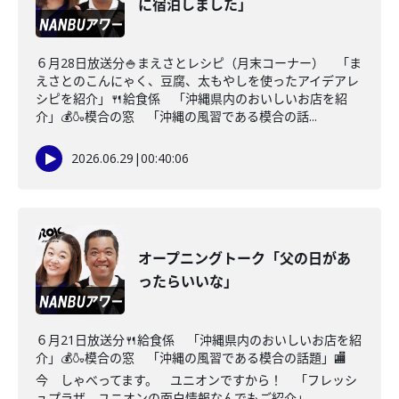
に宿泊しました」
６月28日放送分🍚まえさとレシピ（月末コーナー） 「ま
えさとのこんにゃく、豆腐、太もやしを使ったアイデアレ
シピを紹介」🍴給食係 「沖縄県内のおいしいお店を紹
介」💰🍶模合の窓 「沖縄の風習である模合の話...
2026.06.29
|
00:40:06
オープニングトーク「父の日があ
ったらいいな」
６月21日放送分🍴給食係 「沖縄県内のおいしいお店を紹
介」💰🍶模合の窓 「沖縄の風習である模合の話題」🏬
今 しゃべってます。 ユニオンですから！ 「フレッシ
ュプラザ ユニオンの面白情報なんでもご紹介」...