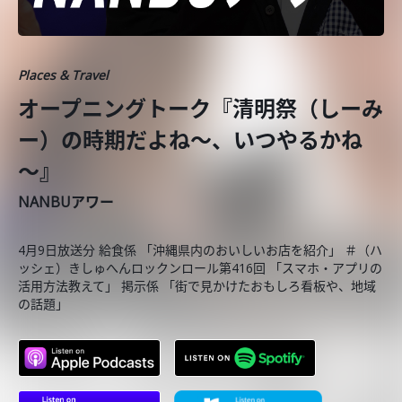
Places & Travel
オープニングトーク『清明祭（しーみ
ー）の時期だよね～、いつやるかね
～』
NANBUアワー
4月9日放送分 給食係 「沖縄県内のおいしいお店を紹介」 ＃（ハ
ッシェ）きしゅへんロックンロール第416回 「スマホ・アプリの
活用方法教えて」 掲示係 「街で見かけたおもしろ看板や、地域
の話題」