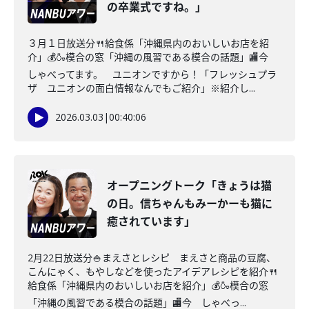
の卒業式ですね。」
３月１日放送分🍴給食係「沖縄県内のおいしいお店を紹
介」💰🍶模合の窓「沖縄の風習である模合の話題」🏬今
しゃべってます。 ユニオンですから！「フレッシュプラ
ザ ユニオンの面白情報なんでもご紹介」※紹介し...
2026.03.03
|
00:40:06
オープニングトーク「きょうは猫
の日。信ちゃんもみーかーも猫に
癒されています」
2月22日放送分🍚まえさとレシピ まえさと商品の豆腐、
こんにゃく、もやしなどを使ったアイデアレシピを紹介🍴
給食係「沖縄県内のおいしいお店を紹介」💰🍶模合の窓
「沖縄の風習である模合の話題」🏬今 しゃべっ...