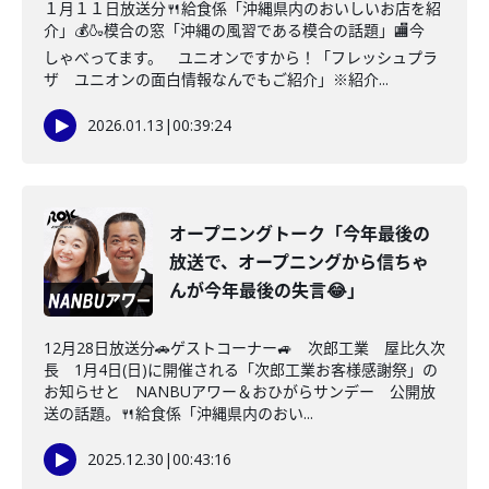
１月１１日放送分🍴給食係「沖縄県内のおいしいお店を紹
介」💰🍶模合の窓「沖縄の風習である模合の話題」🏬今
しゃべってます。 ユニオンですから！「フレッシュプラ
ザ ユニオンの面白情報なんでもご紹介」※紹介...
2026.01.13
|
00:39:24
オープニングトーク「今年最後の
放送で、オープニングから信ちゃ
んが今年最後の失言😂」
12月28日放送分🚗ゲストコーナー🚙 次郎工業 屋比久次
長 1月4日(日)に開催される「次郎工業お客様感謝祭」の
お知らせと NANBUアワー＆おひがらサンデー 公開放
送の話題。🍴給食係「沖縄県内のおい...
2025.12.30
|
00:43:16