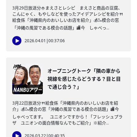
3月29日放送分🍚まえさとレシピ まえさと商品の豆腐、
こんにゃく、もやしなどを使ったアイデアレシピを紹介🍴
給食係「沖縄県内のおいしいお店を紹介」💰🍶模合の窓
「沖縄の風習である模合の話題」🏬今 しゃべっ...
2026.04.01
|
00:37:06
オープニングトーク「隣の車から
視線を感じたらどうする？目と目
で通じ合う？」
3月22日放送分🍴給食係「沖縄県内のおいしいお店を紹
介」💰🍶模合の窓「沖縄の風習である模合の話題」🏬今
しゃべってます。 ユニオンですから！「フレッシュプラ
ザ ユニオンの面白情報なんでもご紹介」※紹介...
2026.03.22
|
00:40:35