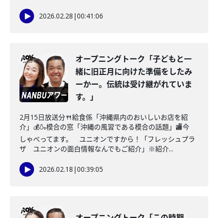
2026.02.28
|
00:41:06
オープニングトーク「子どもと一
緒に旧正月に向けた準備をしたみ
ーかー。伝統は受け継がれていま
す。」
2月15日放送分🍴給食係「沖縄県内のおいしいお店を紹
介」💰🍶模合の窓「沖縄の風習である模合の話題」🏬今
しゃべってます。 ユニオンですから！「フレッシュプラ
ザ ユニオンの面白情報なんでもご紹介」※紹介...
2026.02.18
|
00:39:05
オープニングトーク「この時期