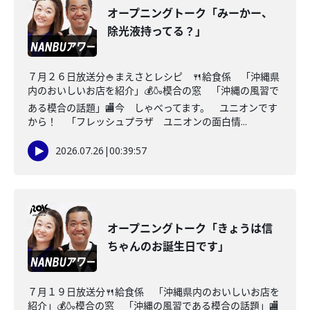
オープニングトーク「みーかー、
除光液持ってる？」
７月２６日放送分🍚まえさとレシピ 🍴給食係 「沖縄県
内のおいしいお店を紹介」💰🍶模合の窓 「沖縄の風習で
ある模合の話題」🏬今 しゃべってます。 ユニオンです
から！ 「フレッシュプラザ ユニオンの面白情...
2026.07.26
|
00:39:57
オープニングトーク「きょうは信
ちゃんのお誕生日です」
７月１９日放送分🍴給食係 「沖縄県内のおいしいお店を
紹介」💰🍶模合の窓 「沖縄の風習である模合の話題」🏬