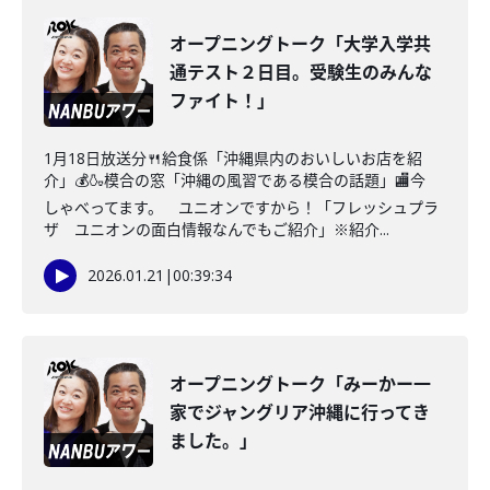
オープニングトーク「大学入学共
通テスト２日目。受験生のみんな
ファイト！」
1月18日放送分🍴給食係「沖縄県内のおいしいお店を紹
介」💰🍶模合の窓「沖縄の風習である模合の話題」🏬今
しゃべってます。 ユニオンですから！「フレッシュプラ
ザ ユニオンの面白情報なんでもご紹介」※紹介...
2026.01.21
|
00:39:34
オープニングトーク「みーかー一
家でジャングリア沖縄に行ってき
ました。」