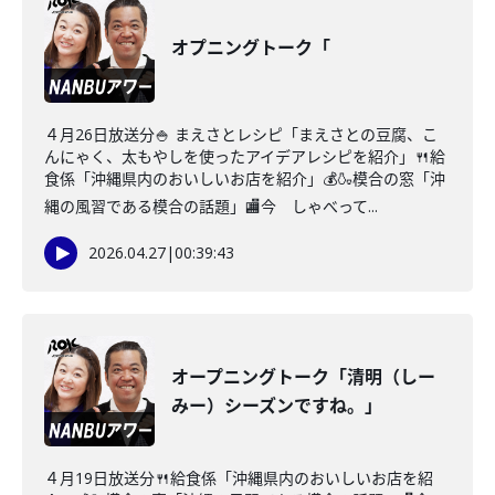
オプニングトーク「
４月26日放送分🍚 まえさとレシピ「まえさとの豆腐、こ
んにゃく、太もやしを使ったアイデアレシピを紹介」🍴給
食係「沖縄県内のおいしいお店を紹介」💰🍶模合の窓「沖
縄の風習である模合の話題」🏬今 しゃべって...
2026.04.27
|
00:39:43
オープニングトーク「清明（しー
みー）シーズンですね。」
４月19日放送分🍴給食係「沖縄県内のおいしいお店を紹