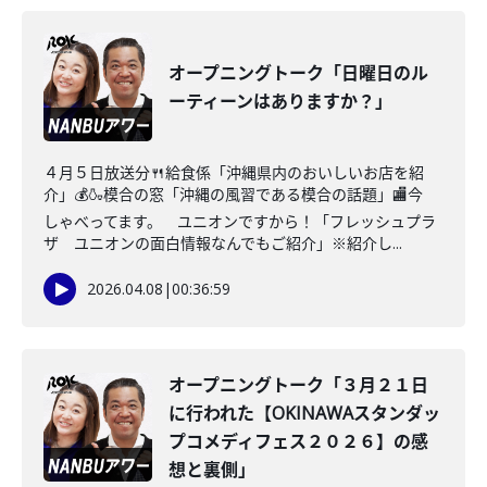
オープニングトーク「日曜日のル
ーティーンはありますか？」
４月５日放送分🍴給食係「沖縄県内のおいしいお店を紹
介」💰🍶模合の窓「沖縄の風習である模合の話題」🏬今
しゃべってます。 ユニオンですから！「フレッシュプラ
ザ ユニオンの面白情報なんでもご紹介」※紹介し...
2026.04.08
|
00:36:59
オープニングトーク「３月２１日
に行われた【OKINAWAスタンダッ
プコメディフェス２０２６】の感
想と裏側」