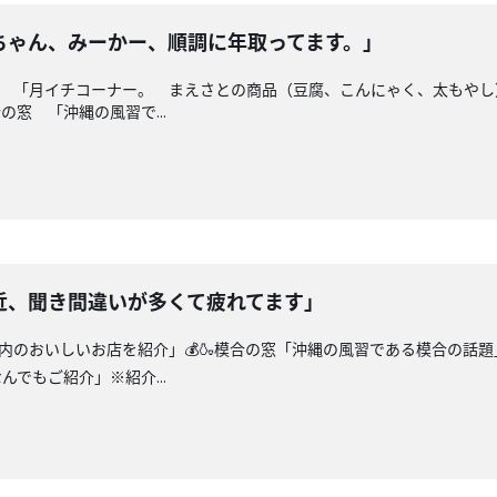
ちゃん、みーかー、順調に年取ってます。」
シピ 「月イチコーナー。 まえさとの商品（豆腐、こんにゃく、太もや
の窓 「沖縄の風習で...
近、聞き間違いが多くて疲れてます」
縄県内のおいしいお店を紹介」💰🍶模合の窓「沖縄の風習である模合の話
でもご紹介」※紹介...