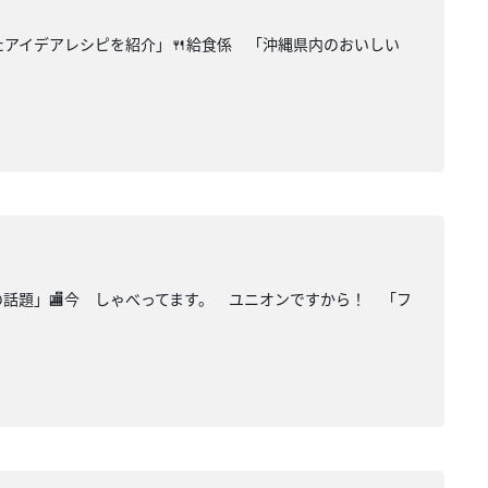
たアイデアレシピを紹介」🍴給食係 「沖縄県内のおいしい
の話題」🏬今 しゃべってます。 ユニオンですから！ 「フ