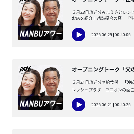
６月28日放送分🍚まえさとレ
お店を紹介」💰🍶模合の窓 「沖
2026.06.29
|
00:40:06
オープニングトーク「父
６月21日放送分🍴給食係 「
レッシュプラザ ユニオンの面白情
2026.06.21
|
00:40:26