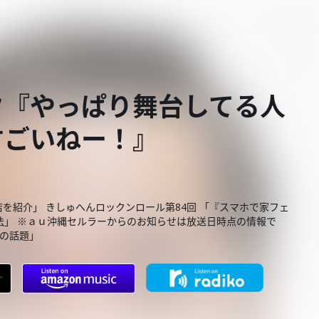
ク『やっぱり舞台してる人
すごいねー！』
お店を紹介」 きしゅへんロックンロール第84回 「『スマホで家フェ
法」 ※ａｕ沖縄セルラーからのお知らせは放送日時点の情報で
域の話題」