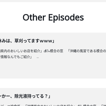
Other Episodes
休みは、草刈ってますｗｗｗ」
縄県内のおいしいお店を紹介」💰🍶模合の窓 「沖縄の風習である模合
報なんでもご紹介」 ...
ーかー、除光液持ってる？」