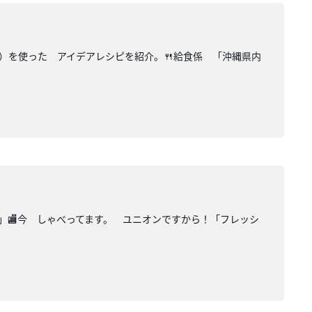
し）を使った アイデアレシピを紹介。🍴給食係 「沖縄県内
題」🏬今 しゃべってます。 ユニオンですから！「フレッシ