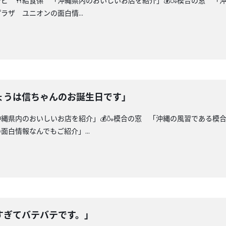
シピ 🍴給食係 「沖縄県内のおいしいお店を紹介」💰🍶模合の窓 「
ザ ユニオンの面白情...
ょうは信ちゃんのお誕生日です」
沖縄県内のおいしいお店を紹介」💰🍶模合の窓 「沖縄の風習である
白情報なんでもご紹介」...
すぎてバテバテです。」