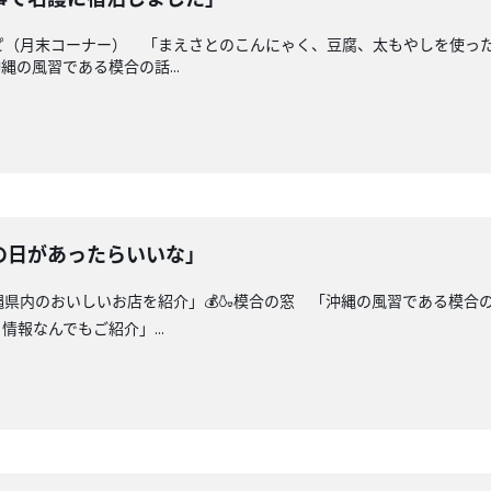
シピ（月末コーナー） 「まえさとのこんにゃく、豆腐、太もやしを使っ
縄の風習である模合の話...
の日があったらいいな」
沖縄県内のおいしいお店を紹介」💰🍶模合の窓 「沖縄の風習である模合
報なんでもご紹介」...