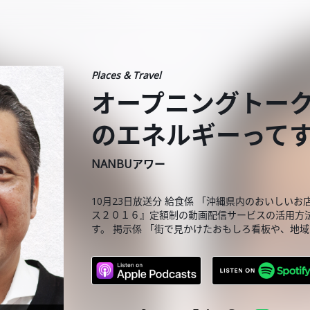
Places & Travel
オープニングトー
のエネルギーって
NANBUアワー
10月23日放送分 給食係 「沖縄県内のおいしい
ス２０１６』定額制の動画配信サービスの活用方
す。 掲示係 「街で見かけたおもしろ看板や、地