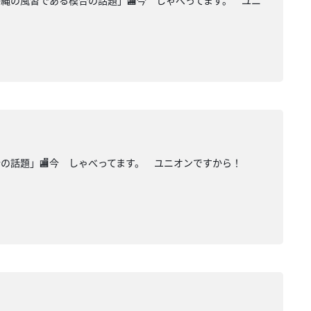
沖縄の風習である模合の話題」🏬今 しゃべってます。 ユニ
模合の話題」🏬今 しゃべってます。 ユニオンですから！