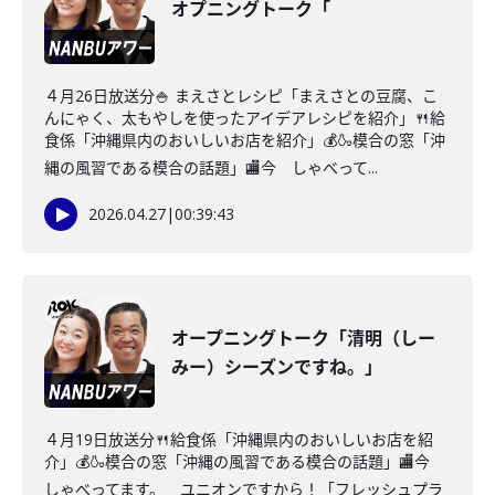
オプニングトーク「
４月26日放送分🍚 まえさとレシピ「まえさとの豆腐、こ
んにゃく、太もやしを使ったアイデアレシピを紹介」🍴給
食係「沖縄県内のおいしいお店を紹介」💰🍶模合の窓「沖
縄の風習である模合の話題」🏬今 しゃべって...
2026.04.27
|
00:39:43
オープニングトーク「清明（しー
みー）シーズンですね。」
４月19日放送分🍴給食係「沖縄県内のおいしいお店を紹
介」💰🍶模合の窓「沖縄の風習である模合の話題」🏬今
しゃべってます。 ユニオンですから！「フレッシュプラ