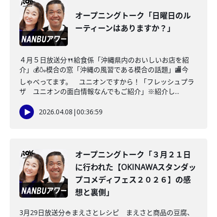
オープニングトーク「日曜日のル
ーティーンはありますか？」
４月５日放送分🍴給食係「沖縄県内のおいしいお店を紹
介」💰🍶模合の窓「沖縄の風習である模合の話題」🏬今
しゃべってます。 ユニオンですから！「フレッシュプラ
ザ ユニオンの面白情報なんでもご紹介」※紹介し...
2026.04.08
|
00:36:59
オープニングトーク「３月２１日
に行われた【OKINAWAスタンダッ
プコメディフェス２０２６】の感
想と裏側」
3月29日放送分🍚まえさとレシピ まえさと商品の豆腐、