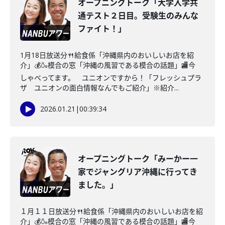
オープニングトーク「大学入学共
通テスト２日目。受験生のみんな
ファイト！」
1月18日放送分🍴給食係「沖縄県内のおいしいお店を紹
介」💰🍶模合の窓「沖縄の風習である模合の話題」🏬今
しゃべってます。 ユニオンですから！「フレッシュプラ
ザ ユニオンの面白情報なんでもご紹介」※紹介...
2026.01.21
|
00:39:34
オープニングトーク「みーかー一
家でジャングリア沖縄に行ってき
ました。」
１月１１日放送分🍴給食係「沖縄県内のおいしいお店を紹
介」💰🍶模合の窓「沖縄の風習である模合の話題」🏬今