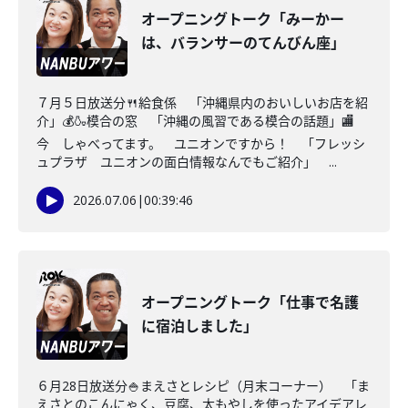
オープニングトーク「みーかー
は、バランサーのてんびん座」
７月５日放送分🍴給食係 「沖縄県内のおいしいお店を紹
介」💰🍶模合の窓 「沖縄の風習である模合の話題」🏬
今 しゃべってます。 ユニオンですから！ 「フレッシ
ュプラザ ユニオンの面白情報なんでもご紹介」 ...
2026.07.06
|
00:39:46
オープニングトーク「仕事で名護
に宿泊しました」
６月28日放送分🍚まえさとレシピ（月末コーナー） 「ま
えさとのこんにゃく、豆腐、太もやしを使ったアイデアレ