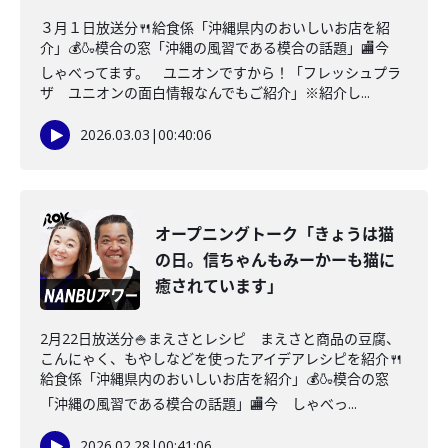
３月１日放送分🍴給食係「沖縄県内のおいしいお店を紹
介」💰🍶模合の窓「沖縄の風習である模合の話題」🏬今
しゃべってます。 ユニオンですから！「フレッシュプラ
ザ ユニオンの面白情報なんでもご紹介」※紹介し...
2026.03.03
|
00:40:06
オープニングトーク「きょうは猫
の日。信ちゃんもみーかーも猫に
癒されています」
2月22日放送分🍚まえさとレシピ まえさと商品の豆腐、
こんにゃく、もやしなどを使ったアイデアレシピを紹介🍴
給食係「沖縄県内のおいしいお店を紹介」💰🍶模合の窓
「沖縄の風習である模合の話題」🏬今 しゃべっ...
2026.02.28
|
00:41:06