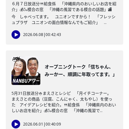
６月７日放送分🍴給食係 「沖縄県内のおいしいお店を紹
介」💰🍶模合の窓 「沖縄の風習である模合の話題」🏬
今 しゃべってます。 ユニオンですから！ 「フレッシ
ュプラザ ユニオンの面白情報なんでもご紹介」 ...
2026.06.08
|
00:42:43
オープニングトーク「信ちゃん、
みーかー、順調に年取ってます。」
5月31日放送分🍚まえさとレシピ 「月イチコーナー。
まえさとの商品（豆腐、こんにゃく、太もやし）を使っ
た アイデアレシピを紹介。🍴給食係 「沖縄県内のおい
しいお店を紹介」💰🍶模合の窓 「沖縄の風習で...
2026.06.01
|
00:40:09