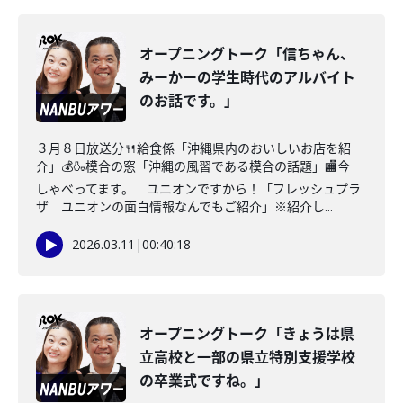
オープニングトーク「信ちゃん、
みーかーの学生時代のアルバイト
のお話です。」
３月８日放送分🍴給食係「沖縄県内のおいしいお店を紹
介」💰🍶模合の窓「沖縄の風習である模合の話題」🏬今
しゃべってます。 ユニオンですから！「フレッシュプラ
ザ ユニオンの面白情報なんでもご紹介」※紹介し...
2026.03.11
|
00:40:18
オープニングトーク「きょうは県
立高校と一部の県立特別支援学校
の卒業式ですね。」