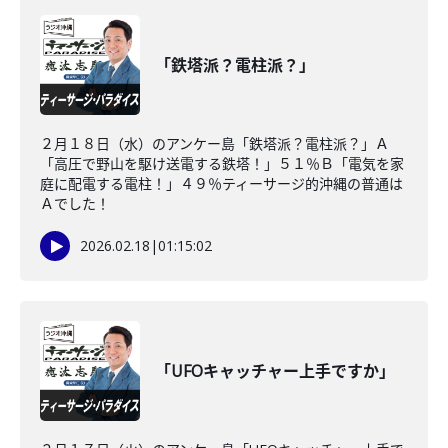
「鉄塔派？電柱派？」
２月１８日（水）のアンケー島「鉄塔派？電柱派？」Ａ
「高圧で野山を駆け送電する鉄塔！」５１％Ｂ「電気を家
庭に配電する電柱！」４９％ティーサージ的沖縄の普通は
Ａでした！
2026.02.18
|
01:15:02
「UFOキャッチャー上手ですか」