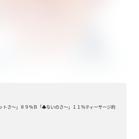
エットさ〜」８９％Ｂ「♣ないのさ〜」１１％ティーサージ的