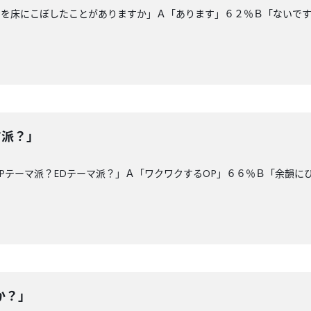
油を床にこぼしたことがありますか」Ａ「あります」６２％Ｂ「ないで
マ派？」
Pテーマ派？EDテーマ派？」Ａ「ワクワクするOP」６６％Ｂ「余韻に
か？」