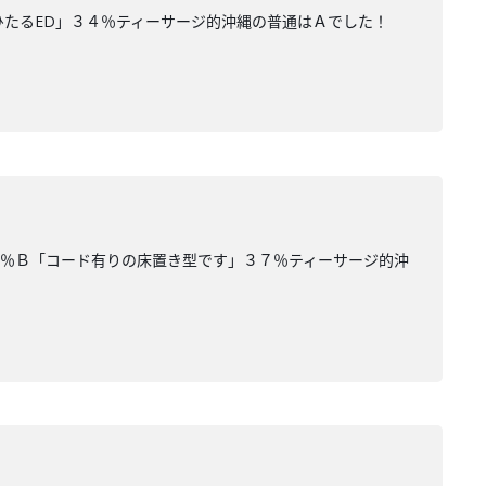
ひたるED」３４％ティーサージ的沖縄の普通はＡでした！
３％Ｂ「コード有りの床置き型です」３７％ティーサージ的沖