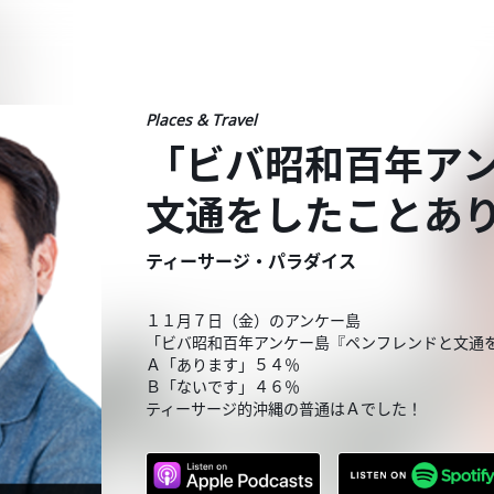
Places & Travel
「ビバ昭和百年ア
文通をしたことあ
ティーサージ・パラダイス
１１月７日（金）のアンケー島
「ビバ昭和百年アンケー島『ペンフレンドと文通
Ａ「あります」５４％
Ｂ「ないです」４６％
ティーサージ的沖縄の普通はＡでした！