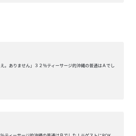
いえ。ありません」３２％ティーサージ的沖縄の普通はＡでし
％ティーサージ的沖縄の普通はＢでした！※ゲストにROK