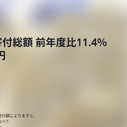
総額 前年度比11.4％
円
寄付額によりますと、
比べて
た。