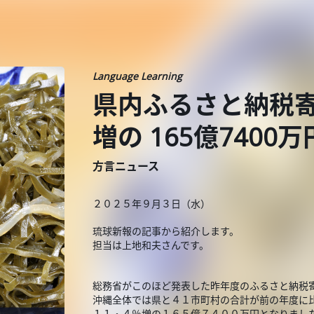
Language Learning
県内ふるさと納税寄付
増の 165億7400万
方言ニュース
２０２５年９月３日（水）
琉球新報の記事から紹介します。
担当は上地和夫さんです。
総務省がこのほど発表した昨年度のふるさと納税
沖縄全体では県と４１市町村の合計が前の年度に
１１・４％増の１６５億７４００万円となりまし