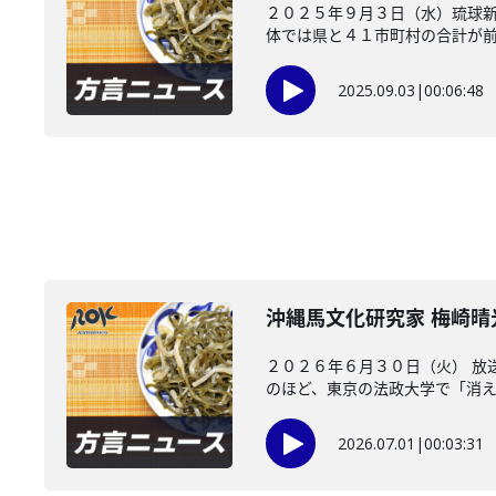
２０２５年９月３日（水）琉球
体では県と４１市町村の合計が前の
2025.09.03
|
00:06:48
沖縄馬文化研究家 梅崎
２０２６年６月３０日（火） 放
のほど、東京の法政大学で「消えた
2026.07.01
|
00:03:31