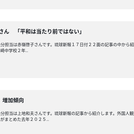
奈さん 「平和は当たり前ではない」
分担当は赤嶺啓子さんです。琉球新報１７日付２２面の記事の中から紹
中学校２年...
 増加傾向
送分担当は上地和夫さんです。琉球新報の記事から紹介します。外国人
まとめた去年２０２５...