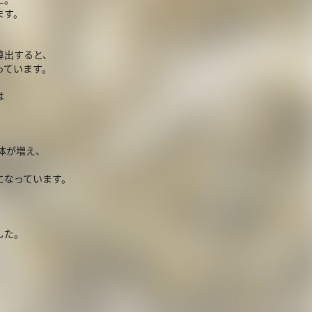
ます。
算出すると、
っています。
は
体が増え、
になっています。
した。