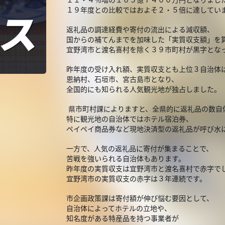
１９年度との比較ではおよそ２・５倍に達してい
返礼品の調達経費や寄付の流出による減収額、
国からの補てんまでを加味した「実質収支額」を
宜野湾市と渡名喜村を除く３９市町村が黒字とな
昨年度の受け入れ額、実質収支とも上位３自治体
恩納村、石垣市、宮古島市となり、
全国的にも知られる人気観光地が独占しました。
県市町村課によりますと、全県的に返礼品の数自
特に観光地の自治体ではホテル宿泊券、
ペイペイ商品券など現地決済型の返礼品が呼び水
一方で、人気の返礼品に寄付が集まることで、
苦戦を強いられる自治体もあります。
昨年度の実質収支は宜野湾市と渡名喜村で赤字で
宜野湾市の実質収支の赤字は３年連続です。
市企画政策課は寄付額が伸び悩む要因として、
自治体によってホテルの立地や、
知名度がある特産品を持つ事業者が