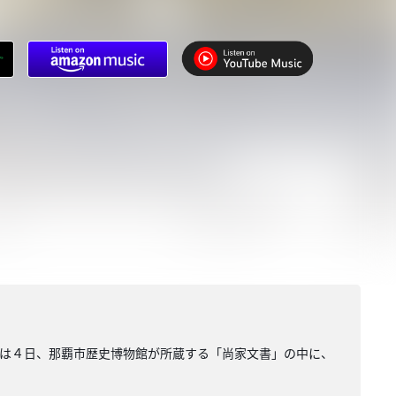
る
課は４日、那覇市歴史博物館が所蔵する「尚家文書」の中に、