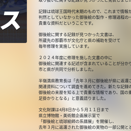
記録は琉球王国時代末期のもので、これまで情報
判然としていなかった御後絵の製作・修理過程の
貴重な資料だということです。
御後絵に関する記録が見つかった文書は、
所蔵先の那覇市が文化庁と県の補助を受けて
毎年修理を実施しています。
２０２４年度に修理を施した文書の中に
御後絵に関連する記述が含まれていることが分か
市と県が共同で分析しました。
半嶺満県教育長は「去年３月に御後絵が県に返還
関連資料について調査を進めてきた。新たな記録
御後絵の来歴を知る上で貴重な情報であり、国の
足掛かりとなる」と意義語りました。
文化財課は4月8日から５月１１日まで
県立博物館・美術館企画展示室で
「御後絵と琉球絵師の系譜展」を開催し、
去年３月に返還された御後絵の実物の一部公開と