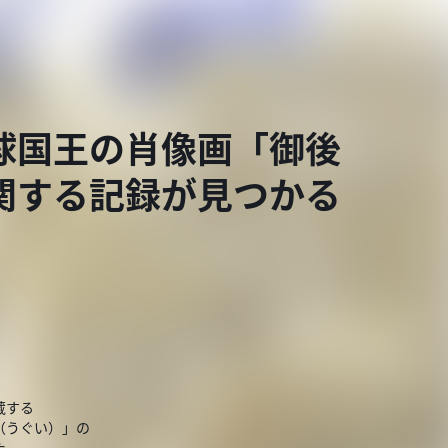
球国王の肖像画「御後
関する記録が見つかる
蔵する
（うぐい）」の
た。