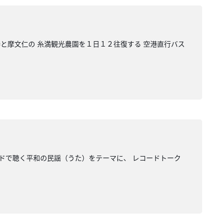
港と摩文仁の 糸満観光農園を１日１２往復する 空港直行バス
ードで聴く平和の民謡（うた）をテーマに、 レコードトーク