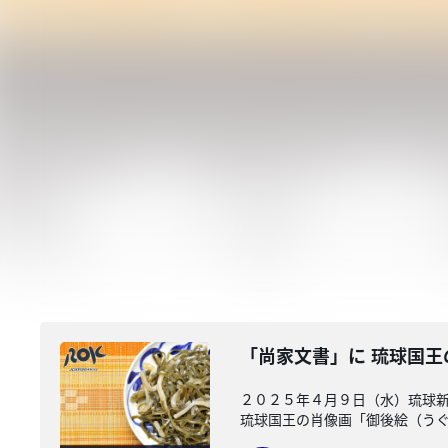
「尚家文書」に 琉球国王
２０２５年４月９日（水）琉球
琉球国王の肖像画「御後絵（うぐい