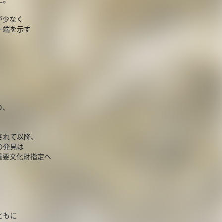
が少なく
一端を示す
り、
されて以降、
の発見は
重要文化財指定へ
ともに