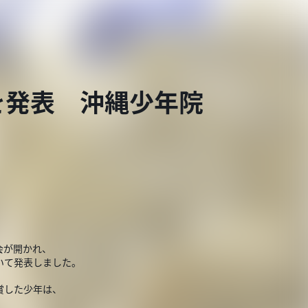
を発表 沖縄少年院
会が開かれ、
いて発表しました。
賞した少年は、