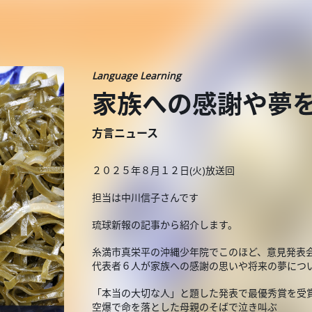
Language Learning
家族への感謝や夢
方言ニュース
２０２５年８月１２日(火)放送回
担当は中川信子さんです
琉球新報の記事から紹介します。
糸満市真栄平の沖縄少年院でこのほど、意見発表
代表者６人が家族への感謝の思いや将来の夢につ
「本当の大切な人」と題した発表で最優秀賞を受
空爆で命を落とした母親のそばで泣き叫ぶ