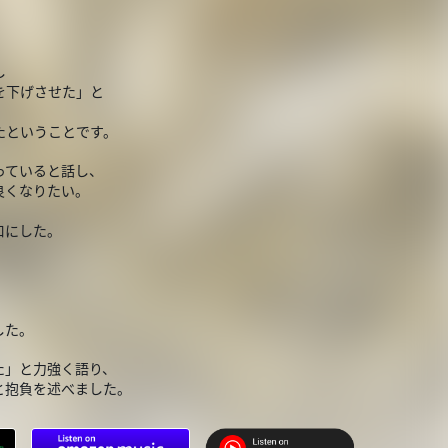
し
を下げさせた」と
たということです。
っていると話し、
良くなりたい。
口にした。
した。
た」と力強く語り、
と抱負を述べました。