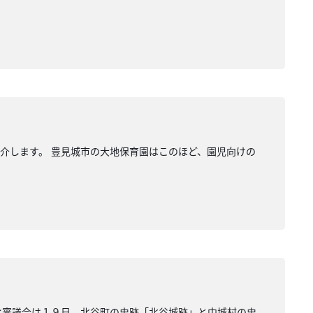
介します。 豊見城市の大地保育園はこのほど、園児向けの
化審議会は１９日、北谷町の史跡「北谷城跡」と中城村の史