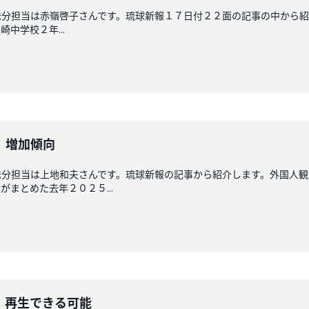
分担当は赤嶺啓子さんです。琉球新報１７日付２２面の記事の中から紹
中学校２年...
 増加傾向
送分担当は上地和夫さんです。琉球新報の記事から紹介します。外国人
まとめた去年２０２５...
 再生できる可能