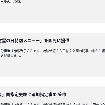
身の小説家...
慰霊の日特別メニュー」を園児に提供
分担当は赤嶺啓子さんです。琉球新報２３日付２２面の記事の中から紹
提供しまし...
道」国指定史跡に追加指定求め 答申
分担当は上地和夫さんです。琉球新報の記事から紹介します。 国の文