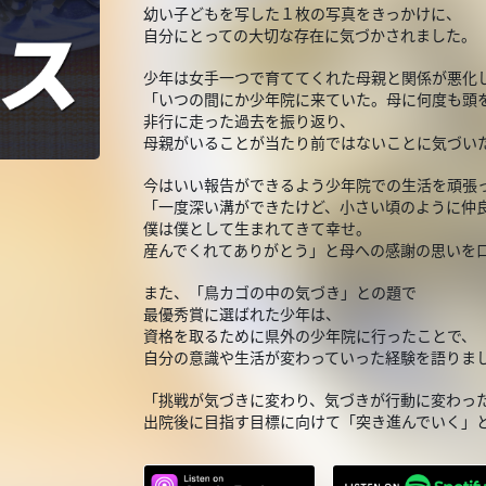
幼い子どもを写した１枚の写真をきっかけに、
自分にとっての大切な存在に気づかされました。
少年は女手一つで育ててくれた母親と関係が悪化
「いつの間にか少年院に来ていた。母に何度も頭
非行に走った過去を振り返り、
母親がいることが当たり前ではないことに気づい
今はいい報告ができるよう少年院での生活を頑張
「一度深い溝ができたけど、小さい頃のように仲
僕は僕として生まれてきて幸せ。
産んでくれてありがとう」と母への感謝の思いを
また、「鳥カゴの中の気づき」との題で
最優秀賞に選ばれた少年は、
資格を取るために県外の少年院に行ったことで、
自分の意識や生活が変わっていった経験を語りま
「挑戦が気づきに変わり、気づきが行動に変わっ
出院後に目指す目標に向けて「突き進んでいく」