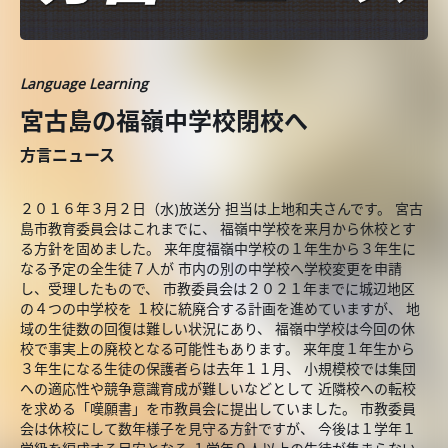
Language Learning
宮古島の福嶺中学校閉校へ
方言ニュース
２０１６年３月２日（水)放送分 担当は上地和夫さんです。 宮古
島市教育委員会はこれまでに、 福嶺中学校を来月から休校とす
る方針を固めました。 来年度福嶺中学校の１年生から３年生に
なる予定の全生徒７人が 市内の別の中学校へ学校変更を申請
し、受理したもので、 市教委員会は２０２１年までに城辺地区
の４つの中学校を １校に統廃合する計画を進めていますが、 地
域の生徒数の回復は難しい状況にあり、 福嶺中学校は今回の休
校で事実上の廃校となる可能性もあります。 来年度１年生から
３年生になる生徒の保護者らは去年１１月、 小規模校では集団
への適応性や競争意識育成が難しいなどとして 近隣校への転校
を求める「嘆願書」を市教員会に提出していました。 市教委員
会は休校にして数年様子を見守る方針ですが、 今後は１学年１