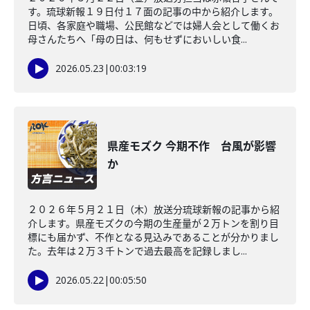
す。琉球新報１９日付１７面の記事の中から紹介します。
日頃、各家庭や職場、公民館などでは婦人会として働くお
母さんたちへ「母の日は、何もせずにおいしい食...
2026.05.23
|
00:03:19
県産モズク 今期不作 台風が影響
か
２０２６年５月２１日（木）放送分琉球新報の記事から紹
介します。県産モズクの今期の生産量が２万トンを割り目
標にも届かず、不作となる見込みであることが分かりまし
た。去年は２万３千トンで過去最高を記録しまし...
2026.05.22
|
00:05:50