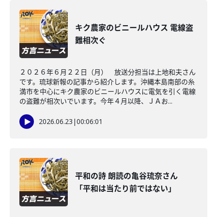
キク農家のビニールハウス 電線盗
難相次ぐ
２０２６年６月２２日（月） 放送分担当は上地和夫さん
です。琉球新報の記事から紹介します。沖縄本島南部の糸
満市を中心にキク農家のビニールハウスに電気を引く電線
の盗難が相次いでいます。今年４月以降、ＪＡお...
2026.06.23
|
00:06:01
平和の詩 朗読の亀谷琉奈さん
「平和は当たり前ではない」