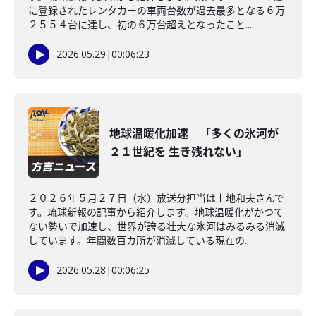
に登録されたレンタカーの車両台数が過去最多となる６万
２５５４台に達し、初の６万台超えとなったこと...
2026.05.29
|
00:06:23
地球温暖化加速 「多くの氷河が
２１世紀を 生き残れない」
２０２６年５月２７日（水）放送分担当は上地和夫さんで
す。琉球新報の記事から紹介します。地球温暖化がかつて
ない勢いで加速し、世界が誇る壮大な氷河はみるみる消滅
しています。年間数百カ所が消滅している現在の...
2026.05.28
|
00:06:25