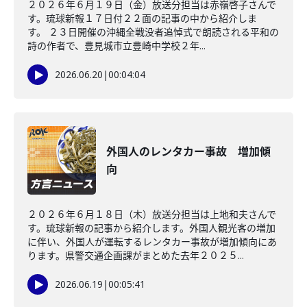
２０２６年６月１９日（金）放送分担当は赤嶺啓子さんで
す。琉球新報１７日付２２面の記事の中から紹介しま
す。 ２３日開催の沖縄全戦没者追悼式で朗読される平和の
詩の作者で、豊見城市立豊崎中学校２年...
2026.06.20
|
00:04:04
外国人のレンタカー事故 増加傾
向
２０２６年６月１８日（木）放送分担当は上地和夫さんで
す。琉球新報の記事から紹介します。外国人観光客の増加
に伴い、外国人が運転するレンタカー事故が増加傾向にあ
ります。県警交通企画課がまとめた去年２０２５...
2026.06.19
|
00:05:41