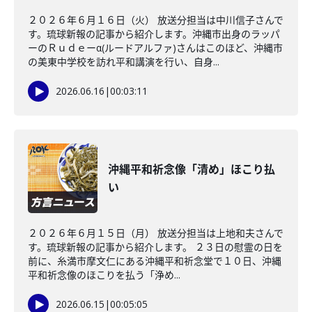
２０２６年６月１６日（火） 放送分担当は中川信子さんで
す。琉球新報の記事から紹介します。沖縄市出身のラッパ
ーのＲｕｄｅーα(ルードアルファ)さんはこのほど、沖縄市
の美東中学校を訪れ平和講演を行い、自身...
2026.06.16
|
00:03:11
沖縄平和祈念像「清め」ほこり払
い
２０２６年６月１５日（月） 放送分担当は上地和夫さんで
す。琉球新報の記事から紹介します。 ２３日の慰霊の日を
前に、糸満市摩文仁にある沖縄平和祈念堂で１０日、沖縄
平和祈念像のほこりを払う「浄め...
2026.06.15
|
00:05:05