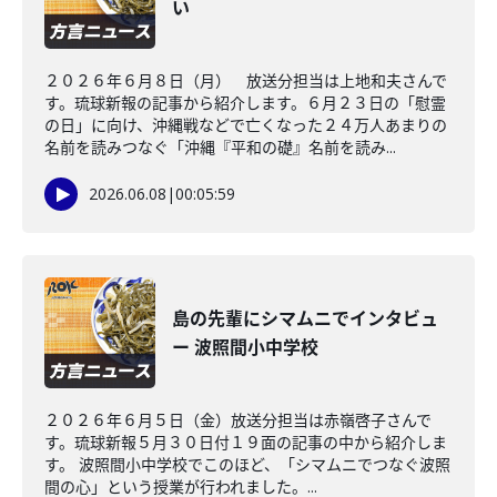
い
２０２６年６月８日（月） 放送分担当は上地和夫さんで
す。琉球新報の記事から紹介します。６月２３日の「慰霊
の日」に向け、沖縄戦などで亡くなった２４万人あまりの
名前を読みつなぐ「沖縄『平和の礎』名前を読み...
2026.06.08
|
00:05:59
島の先輩にシマムニでインタビュ
ー 波照間小中学校
２０２６年６月５日（金）放送分担当は赤嶺啓子さんで
す。琉球新報５月３０日付１９面の記事の中から紹介しま
す。 波照間小中学校でこのほど、「シマムニでつなぐ波照
間の心」という授業が行われました。...