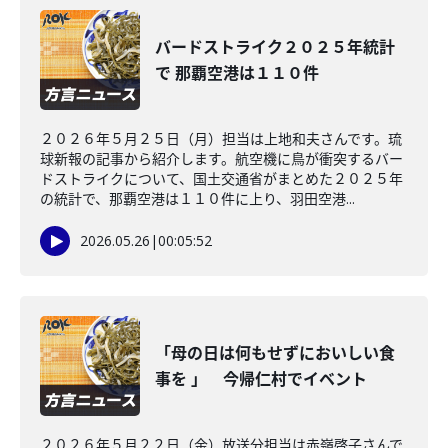
バードストライク２０２５年統計
で 那覇空港は１１０件
２０２６年５月２５日（月）担当は上地和夫さんです。琉
球新報の記事から紹介します。航空機に鳥が衝突するバー
ドストライクについて、国土交通省がまとめた２０２５年
の統計で、那覇空港は１１０件に上り、羽田空港...
2026.05.26
|
00:05:52
「母の日は何もせずにおいしい食
事を 」 今帰仁村でイベント
２０２６年５月２２日（金）放送分担当は赤嶺啓子さんで