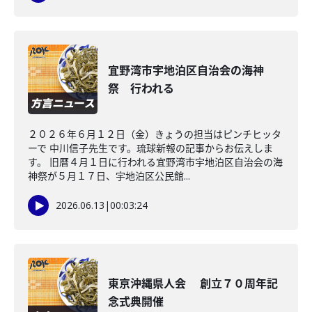
宜野湾市宇地泊区自治会の海神
祭 行われる
２０２６年６月１２日（金）きょうの担当はピンチヒッタ
ーで 中川信子先生です。琉球新報の記事からお伝えしま
す。 旧暦４月１日に行われる宜野湾市宇地泊区自治会の海
神祭が５月１７日、宇地泊区公民館...
2026.06.13
|
00:03:24
東京沖縄県人会 創立７０周年記
念式典開催