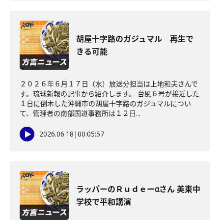
胡屋十字路のガジュマル 再生で
きる可能
２０２６年６月１７日（水）放送分担当は上地和夫さんで
す。琉球新報の記事から紹介します。 台風６号が接近した
１日に倒木した沖縄市の胡屋十字路のガジュマルについ
て、管理者の南部国道事務所は１２日...
2026.06.18
|
00:05:57
ラッパーのＲｕｄｅーαさん 美東中
学校で平和講演