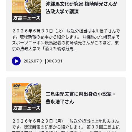
沖縄馬文化研究家 梅崎晴光さんが
法政大学で講演
２０２６年６月３０日（火） 放送分担当は中川信子さんで
す。琉球新報の記事から紹介します。 沖縄馬文化研究家で
スポーツニッポン競馬記者の梅崎晴光さんがこのほど、東
京の法政大学で「消えた琉球競馬...
2026.07.01
|
00:03:31
三島由紀夫賞に県出身の小説家・
豊永浩平さん
２０２６年６月２９日（月） 放送分担当は上地和夫さん
です。琉球新報の記事から紹介します。 第３９回三島由紀