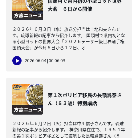
国頭村で県内初の小型ヨット世界
大会 ６日から開催
２０２６年６月３日（水）放送分担当は上地和夫さんで
す。琉球新報の記事から紹介します。 国頭村で県内初とな
る小型ヨットの世界大会「２０２６テーザー級世界選手権
国頭大会」が今月６日から１２日、オ...
2026.06.04
|
00:06:03
第１次ボリビア移民の長嶺爲泰さ
ん（８３歳）特別講話
２０２６年６月２日（火）担当は中川信子さんです。琉球
新報の記事から紹介します。 神奈川県在住で、１９５４年
の第１次ボリビア移民として渡航した長嶺爲泰さん（８