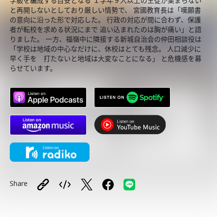
学級を編成する目安となる １学年９人以上の生徒が集まらない
と再開しないとしており厳しい情勢で、 宮國教育長は「嘆願書
の意向に沿った形で対応した。 行政の対応が間に合わず、保護
者が転校を求める状況にまで 追い込まれたのは胸が痛い」と語
りました。 一方、福嶺中に隣接する新城自治会の仲田相談役は
「学校は地域の中心なだけに、休校はとても残念。 人口減少に
早く手を 打たないと地域は大変なことになる」 と危機感を募
らせています。
Share