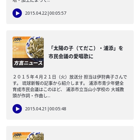
2015.04.22
|
00:05:57
「太陽の子（てだこ）・浦添」を
市民会議の愛唱歌に
２０１５年４月２１日（火）放送分 担当は伊狩典子さんで
す。 琉球新報の記事から紹介します。 浦添市青少年健全
育成市民会議はこのほど、 浦添市立当山小学校の 大城教
頭が作詞・作曲し...
2015.04.21
|
00:05:48