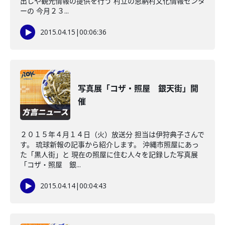
出しや観光情報の提供を行う 村立の恩納村文化情報センタ
ーの 今月２３...
2015.04.15
|
00:06:36
写真展「コザ・照屋 銀天街」開
催
２０１５年４月１４日（火）放送分 担当は伊狩典子さんで
す。 琉球新報の記事から紹介します。 沖縄市照屋にあっ
た「黒人街」と 現在の照屋に住む人々を記録した写真展
「コザ・照屋 銀...
2015.04.14
|
00:04:43