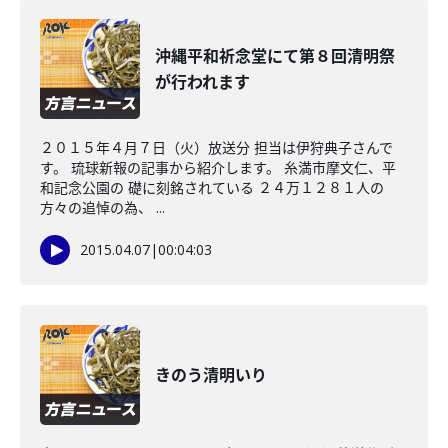
沖縄平和祈念堂にて第８回清明祭
が行われます
２０１５年４月７日（火）放送分 担当は伊狩典子さんで
す。 琉球新報の記事から紹介します。 糸満市摩文仁、平
和記念公園の 礎に刻銘されている ２４万１２８１人の
方々の追悼の為、 ...
2015.04.07
|
00:04:03
きのう清明いり