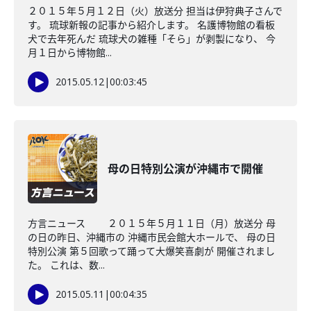
２０１５年５月１２日（火）放送分 担当は伊狩典子さんで
す。 琉球新報の記事から紹介します。 名護博物館の看板
犬で去年死んだ 琉球犬の雑種「そら」が剥製になり、 今
月１日から博物館...
2015.05.12
|
00:03:45
母の日特別公演が沖縄市で開催
方言ニュース ２０１５年５月１１日（月）放送分 母
の日の昨日、沖縄市の 沖縄市民会館大ホールで、 母の日
特別公演 第５回歌って踊って大爆笑喜劇が 開催されまし
た。 これは、数...
2015.05.11
|
00:04:35