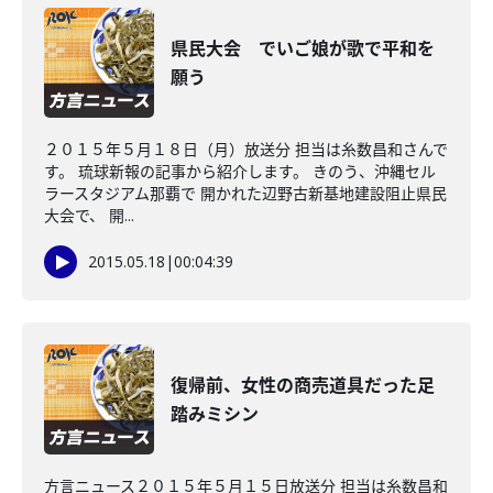
県民大会 でいご娘が歌で平和を
願う
２０１５年５月１８日（月）放送分 担当は糸数昌和さんで
す。 琉球新報の記事から紹介します。 きのう、沖縄セル
ラースタジアム那覇で 開かれた辺野古新基地建設阻止県民
大会で、 開...
2015.05.18
|
00:04:39
復帰前、女性の商売道具だった足
踏みミシン
方言ニュース２０１５年５月１５日放送分 担当は糸数昌和