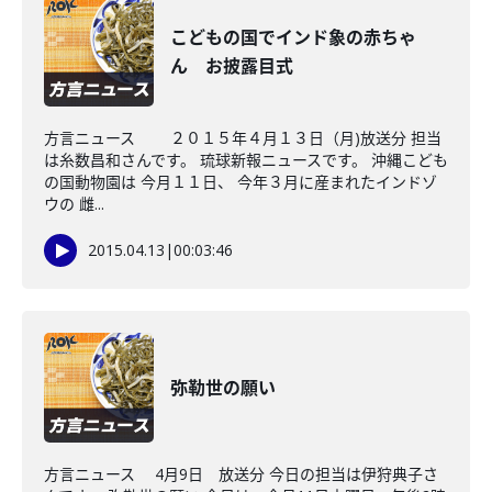
こどもの国でインド象の赤ちゃ
ん お披露目式
方言ニュース ２０１５年４月１３日（月)放送分 担当
は糸数昌和さんです。 琉球新報ニュースです。 沖縄こども
の国動物園は 今月１１日、 今年３月に産まれたインドゾ
ウの 雌...
2015.04.13
|
00:03:46
弥勒世の願い
方言ニュース 4月9日 放送分 今日の担当は伊狩典子さ