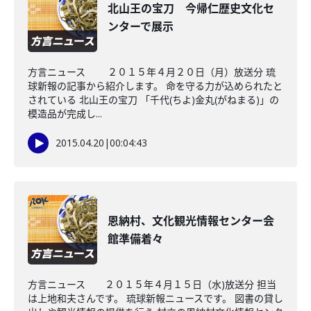
北山王の宝刀 今帰仁歴史文化セ
ンターで展示
方言ニュース ２０１５年４月２０日（月）放送分 琉
球新報の記事から紹介します。 命を守る力が込められたと
されている 北山王の宝刀 「千代(ちよ)金丸(がねまる)」の
模造品が完成し...
2015.04.20
|
00:04:43
恩納村、文化観光情報センター会
館準備着々
方言ニュース ２０１５年４月１５日（水)放送分 担当
は上地和夫さんです。 琉球新報ニュースです。 図書の貸し