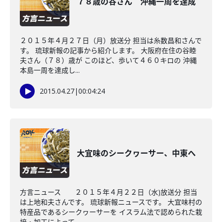
７８歳の谷さん 沖縄一周を達成
２０１５年４月２７日（月）放送分 担当は糸数昌和さんで
す。 琉球新報の記事から紹介します。 大阪府在住の谷睦
夫さん（７８）歳が このほど、歩いて４６０キロの 沖縄
本島一周を達成し...
2015.04.27
|
00:04:24
大宜味のシークヮーサー、中東へ
方言ニュース ２０１５年４月２２日（水)放送分 担当
は上地和夫さんです。 琉球新報ニュースです。 大宜味村の
特産品であるシークヮーサーを イスラム法で認められた栽
培・加工によって...