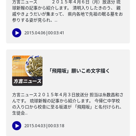
方言ニュース ２０１５年４月６日（月）放送分 琉
球新報の記事から紹介します。 清明入りしたきのう、 親
戚やきょうだいが集まって、 県内各地で先祖の眠る墓をお
参りする姿が見られ、...
2015.04.06
|
00:03:41
「飛翔坂」願いこめ文字描く
方言ニュース２０１５年４月３日放送分 担当は糸数昌和さ
んです。 琉球新報の記事から紹介します。 今帰仁中学校
の入り口から校舎に至る坂道が 「飛翔坂」と名付けられ、
生徒会...
2015.04.03
|
00:03:18