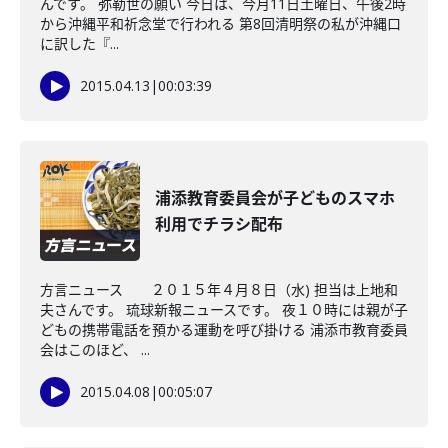
んです。 弥勒世の願い 今日は、今月11日土曜日、午後2時
から沖縄平和祈念堂で行われる 第8回清明祭の私が沖縄口
に訳した『...
2015.04.13
|
00:03:39
浦添教育委員会が子どものスマホ
利用でチラシ配布
方言ニュース ２０１５年４月８日（水) 担当は上地和
夫さんです。 琉球新報ニュースです。 夜１０時には親が子
どもの携帯電話を預かる運動を呼び掛ける 浦添市教育委員
会はこのほど、 ...
2015.04.08
|
00:05:07