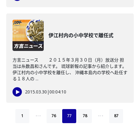
伊江村内の小中学校で離任式
方言ニュース ２０１５年３月３０日（月）放送分 担
当は糸数昌和さんです。 琉球新報の記事から紹介します。
伊江村内の小中学校を離任し、 沖縄本島内の学校へ赴任す
る１８人の ...
2015.03.30
|
00:04:10
…
…
1
76
77
78
87