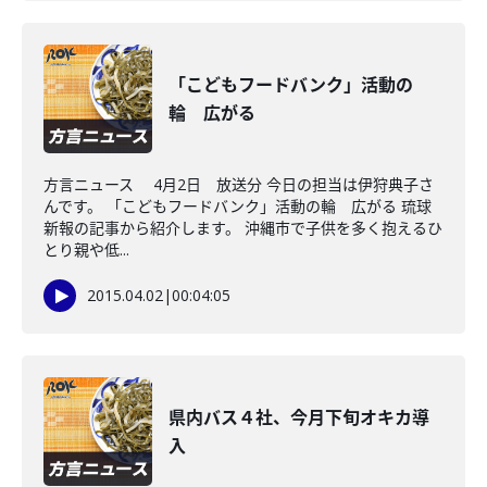
「こどもフードバンク」活動の
輪 広がる
方言ニュース 4月2日 放送分 今日の担当は伊狩典子さ
んです。 「こどもフードバンク」活動の輪 広がる 琉球
新報の記事から紹介します。 沖縄市で子供を多く抱えるひ
とり親や低...
2015.04.02
|
00:04:05
県内バス４社、今月下旬オキカ導
入