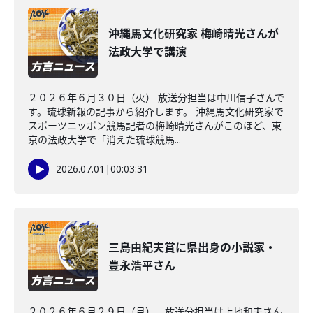
沖縄馬文化研究家 梅崎晴光さんが
法政大学で講演
２０２６年６月３０日（火） 放送分担当は中川信子さんで
す。琉球新報の記事から紹介します。 沖縄馬文化研究家で
スポーツニッポン競馬記者の梅崎晴光さんがこのほど、東
京の法政大学で「消えた琉球競馬...
2026.07.01
|
00:03:31
三島由紀夫賞に県出身の小説家・
豊永浩平さん
２０２６年６月２９日（月） 放送分担当は上地和夫さん