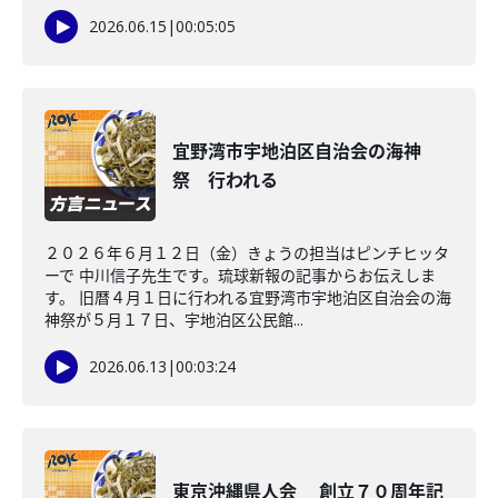
2026.06.15
|
00:05:05
宜野湾市宇地泊区自治会の海神
祭 行われる
２０２６年６月１２日（金）きょうの担当はピンチヒッタ
ーで 中川信子先生です。琉球新報の記事からお伝えしま
す。 旧暦４月１日に行われる宜野湾市宇地泊区自治会の海
神祭が５月１７日、宇地泊区公民館...
2026.06.13
|
00:03:24
東京沖縄県人会 創立７０周年記