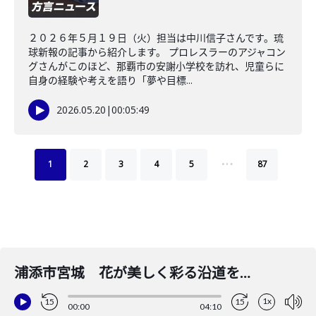
２０２６年５月１９日（火）担当は中川信子さんです。琉
球新報の記事から紹介します。 プロレスラーのアジャコン
グさんがこのほど、那覇市の安謝小学校を訪れ、児童らに
自身の経験や考えを語り「夢や目標...
2026.05.20
|
00:05:49
…
1
2
3
4
5
87
浦添市宮城 花が美しく彩る沿道を住民が手入れ
1x
15
15
00:00
04:10