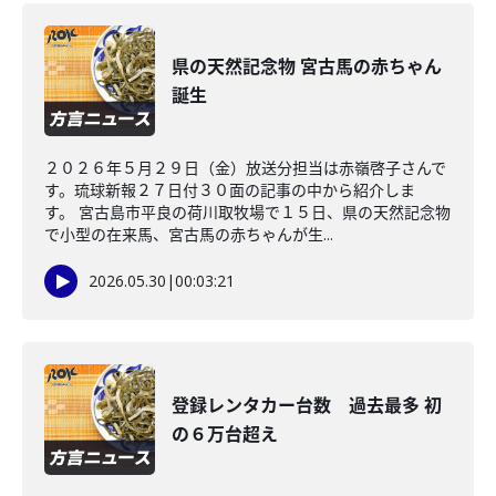
県の天然記念物 宮古馬の赤ちゃん
誕生
２０２６年５月２９日（金）放送分担当は赤嶺啓子さんで
す。琉球新報２７日付３０面の記事の中から紹介しま
す。 宮古島市平良の荷川取牧場で１５日、県の天然記念物
で小型の在来馬、宮古馬の赤ちゃんが生...
2026.05.30
|
00:03:21
登録レンタカー台数 過去最多 初
の６万台超え