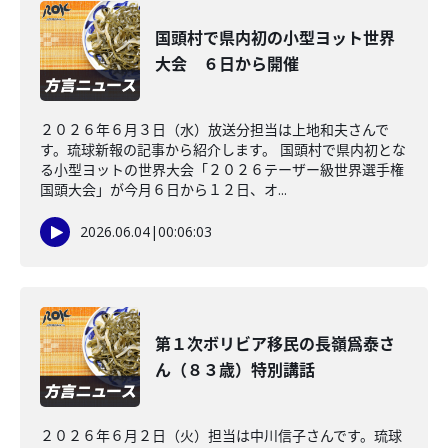
国頭村で県内初の小型ヨット世界
大会 ６日から開催
２０２６年６月３日（水）放送分担当は上地和夫さんで
す。琉球新報の記事から紹介します。 国頭村で県内初とな
る小型ヨットの世界大会「２０２６テーザー級世界選手権
国頭大会」が今月６日から１２日、オ...
2026.06.04
|
00:06:03
第１次ボリビア移民の長嶺爲泰さ
ん（８３歳）特別講話
２０２６年６月２日（火）担当は中川信子さんです。琉球