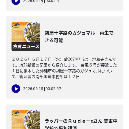
2026.06.19
|
00:05:41
胡屋十字路のガジュマル 再生で
きる可能
２０２６年６月１７日（水）放送分担当は上地和夫さんで
す。琉球新報の記事から紹介します。 台風６号が接近した
１日に倒木した沖縄市の胡屋十字路のガジュマルについ
て、管理者の南部国道事務所は１２日...
2026.06.18
|
00:05:57
ラッパーのＲｕｄｅーαさん 美東中
学校で平和講演