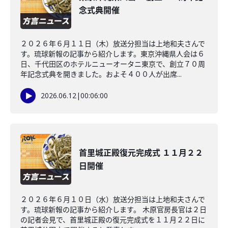
念式典開催
２０２６年６月１１日（木）放送分担当は上地和夫さんで
す。琉球新報の記事から紹介します。東京沖縄県人会は６
日、千代田区のホテルニューオータニ東京で、創立７０周
年記念式典を開きました。およそ４００人が出席...
2026.06.12
|
00:06:00
首里城正殿復元完成式 １１月２２
日開催
２０２６年６月１０日（水）放送分担当は上地和夫さんで
す。琉球新報の記事から紹介します。 木原官房長官は２日
の記者会見で、首里城正殿の復元完成式を１１月２２日に