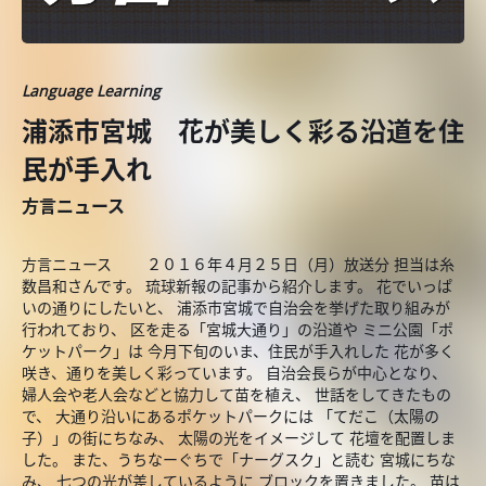
Language Learning
浦添市宮城 花が美しく彩る沿道を住
民が手入れ
方言ニュース
方言ニュース ２０１６年４月２５日（月）放送分 担当は糸
数昌和さんです。 琉球新報の記事から紹介します。 花でいっぱ
いの通りにしたいと、 浦添市宮城で自治会を挙げた取り組みが
行われており、 区を走る「宮城大通り」の沿道や ミニ公園「ポ
ケットパーク」は 今月下旬のいま、住民が手入れした 花が多く
咲き、通りを美しく彩っています。 自治会長らが中心となり、
婦人会や老人会などと協力して苗を植え、 世話をしてきたもの
で、 大通り沿いにあるポケットパークには 「てだこ（太陽の
子）」の街にちなみ、 太陽の光をイメージして 花壇を配置しま
した。 また、うちなーぐちで「ナーグスク」と読む 宮城にちな
み、 七つの光が差しているように ブロックを置きました。 苗は