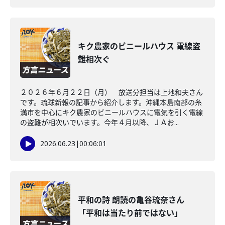
キク農家のビニールハウス 電線盗
難相次ぐ
２０２６年６月２２日（月） 放送分担当は上地和夫さん
です。琉球新報の記事から紹介します。沖縄本島南部の糸
満市を中心にキク農家のビニールハウスに電気を引く電線
の盗難が相次いでいます。今年４月以降、ＪＡお...
2026.06.23
|
00:06:01
平和の詩 朗読の亀谷琉奈さん
「平和は当たり前ではない」