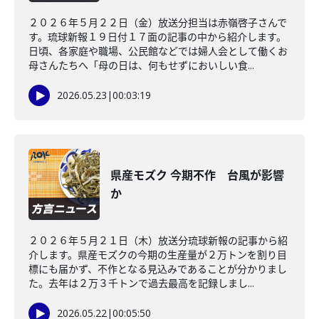
２０２６年５月２２日（金）放送分担当は赤嶺啓子さんで
す。琉球新報１９日付１７面の記事の中から紹介します。
日頃、各家庭や職場、公民館などでは婦人会として働くお
母さんたちへ「母の日は、何もせずにおいしい食...
2026.05.23
|
00:03:19
県産モズク 今期不作 台風が影響
か
２０２６年５月２１日（木）放送分琉球新報の記事から紹
介します。県産モズクの今期の生産量が２万トンを割り目
標にも届かず、不作となる見込みであることが分かりまし
た。去年は２万３千トンで過去最高を記録しまし...
2026.05.22
|
00:05:50