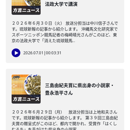
法政大学で講演
２０２６年６月３０日（火） 放送分担当は中川信子さんで
す。琉球新報の記事から紹介します。 沖縄馬文化研究家で
スポーツニッポン競馬記者の梅崎晴光さんがこのほど、東
京の法政大学で「消えた琉球競馬...
2026.07.01
|
00:03:31
三島由紀夫賞に県出身の小説家・
豊永浩平さん
２０２６年６月２９日（月） 放送分担当は上地和夫さん
です。琉球新報の記事から紹介します。 第３９回三島由紀
夫賞の贈呈式がこのほど、都内で開かれ、受賞作「はくし
むるち」を手がけた県出身の小説家...