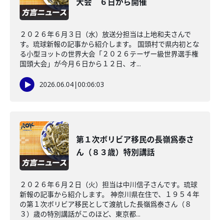
大会 ６日から開催
２０２６年６月３日（水）放送分担当は上地和夫さんで
す。琉球新報の記事から紹介します。 国頭村で県内初とな
る小型ヨットの世界大会「２０２６テーザー級世界選手権
国頭大会」が今月６日から１２日、オ...
2026.06.04
|
00:06:03
第１次ボリビア移民の長嶺爲泰さ
ん（８３歳）特別講話
２０２６年６月２日（火）担当は中川信子さんです。琉球
新報の記事から紹介します。 神奈川県在住で、１９５４年
の第１次ボリビア移民として渡航した長嶺爲泰さん（８
３）歳の特別講話がこのほど、東京都...