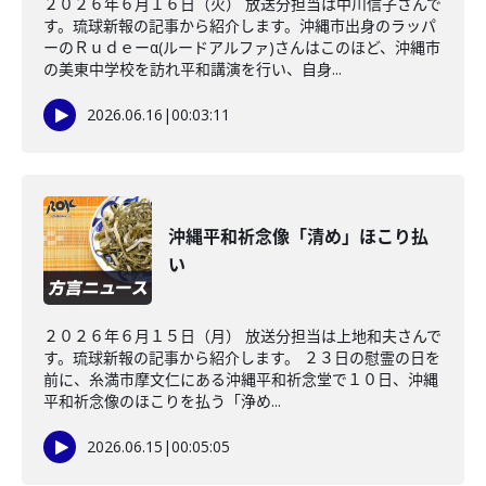
２０２６年６月１６日（火） 放送分担当は中川信子さんで
す。琉球新報の記事から紹介します。沖縄市出身のラッパ
ーのＲｕｄｅーα(ルードアルファ)さんはこのほど、沖縄市
の美東中学校を訪れ平和講演を行い、自身...
2026.06.16
|
00:03:11
沖縄平和祈念像「清め」ほこり払
い
２０２６年６月１５日（月） 放送分担当は上地和夫さんで
す。琉球新報の記事から紹介します。 ２３日の慰霊の日を
前に、糸満市摩文仁にある沖縄平和祈念堂で１０日、沖縄
平和祈念像のほこりを払う「浄め...
2026.06.15
|
00:05:05