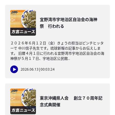
宜野湾市宇地泊区自治会の海神
祭 行われる
２０２６年６月１２日（金）きょうの担当はピンチヒッタ
ーで 中川信子先生です。琉球新報の記事からお伝えしま
す。 旧暦４月１日に行われる宜野湾市宇地泊区自治会の海
神祭が５月１７日、宇地泊区公民館...
2026.06.13
|
00:03:24
東京沖縄県人会 創立７０周年記
念式典開催