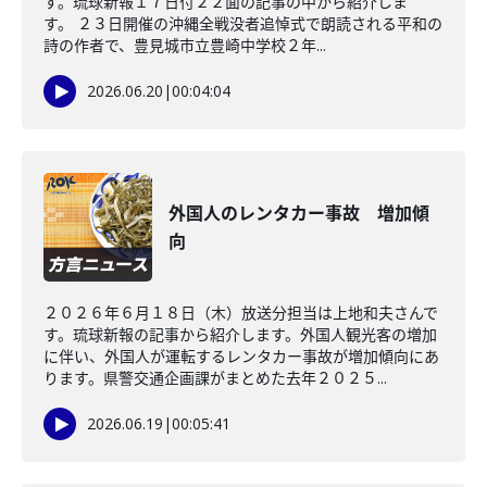
す。琉球新報１７日付２２面の記事の中から紹介しま
す。 ２３日開催の沖縄全戦没者追悼式で朗読される平和の
詩の作者で、豊見城市立豊崎中学校２年...
2026.06.20
|
00:04:04
外国人のレンタカー事故 増加傾
向
２０２６年６月１８日（木）放送分担当は上地和夫さんで
す。琉球新報の記事から紹介します。外国人観光客の増加
に伴い、外国人が運転するレンタカー事故が増加傾向にあ
ります。県警交通企画課がまとめた去年２０２５...
2026.06.19
|
00:05:41