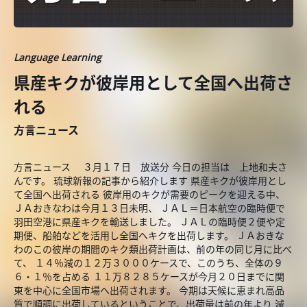
Language Learning
県産キクが彼岸用として全国へ出荷さ
れる
方言ニュース
方言ニュース ３月１７日 放送分 今日の担当は 上地和夫さ
んです。 琉球新報の記事から紹介します 県産キクが彼岸用とし
て全国へ出荷される 彼岸用のキクが需要のピークを迎える中、
ＪＡおきなわは今月１３日未明、 ＪＡＬ＝日本航空の臨時便で
羽田空港に県産キクを輸送しました。 ＪＡＬの臨時便２便や定
期便、船舶などを活用し全国へキクを出荷します。 ＪＡおきな
わのこの彼岸の期間のキク類出荷計画は、前の年の同じ月に比べ
て、 １４％減の１２万３０００ケースで、このうち、全体の９
６・１％を占める １１万８２８５ケースが今月２０日までに関
東を中心に全国市場へ出荷されます。 今期は天候に恵まれ高品
質で順調に出荷しているということで、出荷量は前の年より 減