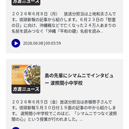
２０２６年６月８日（月） 放送分担当は上地和夫さんで
す。琉球新報の記事から紹介します。６月２３日の「慰霊
の日」に向け、沖縄戦などで亡くなった２４万人あまりの
名前を読みつなぐ「沖縄『平和の礎』名前を読み...
2026.06.08
|
00:05:59
島の先輩にシマムニでインタビュ
ー 波照間小中学校
２０２６年６月５日（金）放送分担当は赤嶺啓子さんで
す。琉球新報５月３０日付１９面の記事の中から紹介しま
す。 波照間小中学校でこのほど、「シマムニでつなぐ波照
間の心」という授業が行われました。...