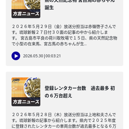
県の天然記念物 宮古馬の赤ちゃん
誕生
２０２６年５月２９日（金）放送分担当は赤嶺啓子さんで
す。琉球新報２７日付３０面の記事の中から紹介しま
す。 宮古島市平良の荷川取牧場で１５日、県の天然記念物
で小型の在来馬、宮古馬の赤ちゃんが生...
2026.05.30
|
00:03:21
登録レンタカー台数 過去最多 初
の６万台超え
２０２６年５月２８日（木）放送分担当は上地和夫さんで
す。琉球新報の記事から紹介します。県内で２０２５年度
に登録されたレンタカーの車両台数が過去最多となる６万