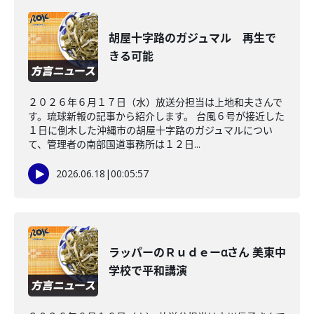
胡屋十字路のガジュマル 再生で
きる可能
２０２６年６月１７日（水）放送分担当は上地和夫さんで
す。琉球新報の記事から紹介します。 台風６号が接近した
１日に倒木した沖縄市の胡屋十字路のガジュマルについ
て、管理者の南部国道事務所は１２日...
2026.06.18
|
00:05:57
ラッパーのＲｕｄｅーαさん 美東中
学校で平和講演