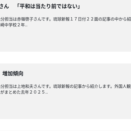
奈さん 「平和は当たり前ではない」
分担当は赤嶺啓子さんです。琉球新報１７日付２２面の記事の中から紹
中学校２年...
 増加傾向
送分担当は上地和夫さんです。琉球新報の記事から紹介します。外国人
まとめた去年２０２５...