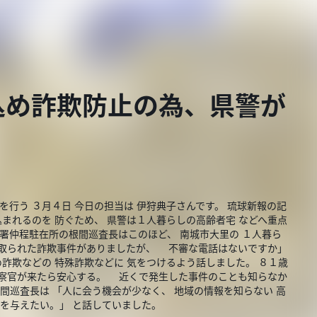
め詐欺防止の為、県警が
を行う ３月４日 今日の担当は 伊狩典子さんです。 琉球新報の記
込まれるのを 防ぐため、 県警は１人暮らしの高齢者宅 などへ重点
原署仲程駐在所の根間巡査長はこのほど、 南城市大里の １人暮ら
し取られた詐欺事件がありましたが、 不審な電話はないですか」
め詐欺などの 特殊詐欺などに 気をつけるよう話しました。 ８１歳
警察官が来たら安心する。 近くで発生した事件のことも知らなか
根間巡査長は 「人に会う機会が少なく、 地域の情報を知らない 高
を与えたい。」 と話していました。