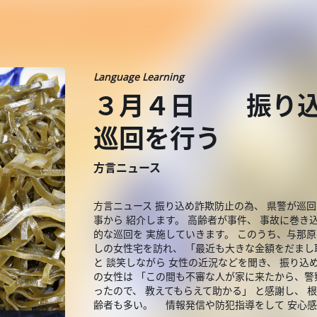
Language Learning
３月４日 振り込
巡回を行う
方言ニュース
方言ニュース 振り込め詐欺防止の為、 県警が巡回
事から 紹介します。 高齢者が事件、 事故に巻き
的な巡回を 実施していきます。 このうち、与那
しの女性宅を訪れ、 「最近も大きな金額をだま
と 談笑しながら 女性の近況などを聞き、 振り込
の女性は 「この間も不審な人が家に来たから、
ったので、 教えてもらえて助かる」 と感謝し、 
齢者も多い。 情報発信や防犯指導をして 安心感