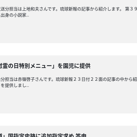
送分担当は上地和夫さんです。琉球新報の記事から紹介します。 第３
身の小説家...
慰霊の日特別メニュー」を園児に提供
分担当は赤嶺啓子さんです。琉球新報２３日付２２面の記事の中から紹
提供しまし...
道」国指定史跡に追加指定求め 答申