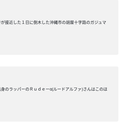
号が接近した１日に倒木した沖縄市の胡屋十字路のガジュマ
身のラッパーのＲｕｄｅーα(ルードアルファ)さんはこのほ