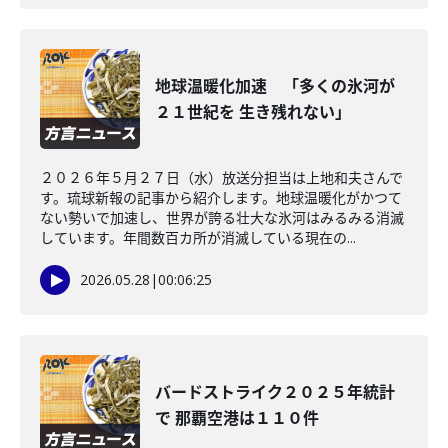
地球温暖化加速 「多くの氷河が
２１世紀を 生き残れない」
２０２６年５月２７日（水）放送分担当は上地和夫さんで
す。琉球新報の記事から紹介します。地球温暖化がかつて
ない勢いで加速し、世界が誇る壮大な氷河はみるみる消滅
しています。年間数百カ所が消滅している現在の...
2026.05.28
|
00:06:25
バードストライク２０２５年統計
で 那覇空港は１１０件