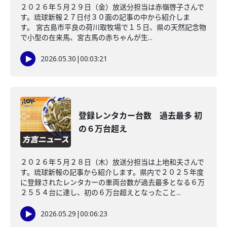
２０２６年５月２９日（金）放送分担当は赤嶺啓子さんで
す。琉球新報２７日付３０面の記事の中から紹介しま
す。 宮古島市平良の荷川取牧場で１５日、県の天然記念物
で小型の在来馬、宮古馬の赤ちゃんが生...
2026.05.30
|
00:03:21
登録レンタカー台数 過去最多 初
の６万台超え
２０２６年５月２８日（木）放送分担当は上地和夫さんで
す。琉球新報の記事から紹介します。県内で２０２５年度
に登録されたレンタカーの車両台数が過去最多となる６万
２５５４台に達し、初の６万台超えとなったこと...
2026.05.29
|
00:06:23