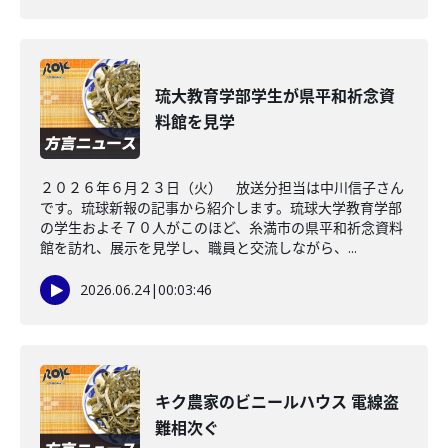
琉大教育学部学生が県平和祈念資
料館を見学
２０２６年６月２３日（火） 放送分担当は中川信子さん
です。琉球新報の記事から紹介します。琉球大学教育学部
の学生およそ７０人がこのほど、糸満市の県平和祈念資料
館を訪れ、展示を見学し、職員と交流しながら、...
2026.06.24
|
00:03:46
キク農家のビニールハウス 電線盗
難相次ぐ