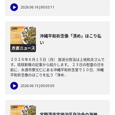
2026.06.16
|
00:03:11
沖縄平和祈念像「清め」ほこり払
い
２０２６年６月１５日（月） 放送分担当は上地和夫さんで
す。琉球新報の記事から紹介します。 ２３日の慰霊の日を
前に、糸満市摩文仁にある沖縄平和祈念堂で１０日、沖縄
平和祈念像のほこりを払う「浄め...
2026.06.15
|
00:05:05
宜野湾市宇地泊区自治会の海神