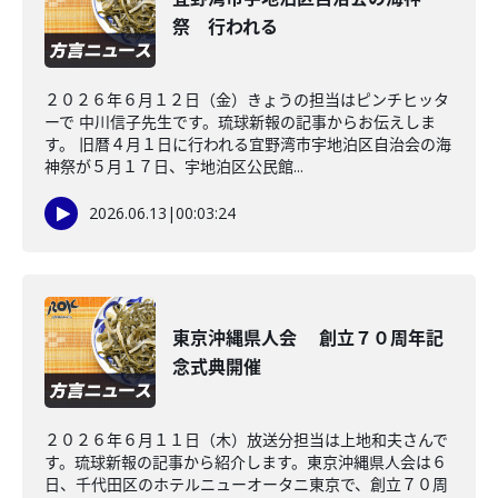
祭 行われる
２０２６年６月１２日（金）きょうの担当はピンチヒッタ
ーで 中川信子先生です。琉球新報の記事からお伝えしま
す。 旧暦４月１日に行われる宜野湾市宇地泊区自治会の海
神祭が５月１７日、宇地泊区公民館...
2026.06.13
|
00:03:24
東京沖縄県人会 創立７０周年記
念式典開催
２０２６年６月１１日（木）放送分担当は上地和夫さんで
す。琉球新報の記事から紹介します。東京沖縄県人会は６
日、千代田区のホテルニューオータニ東京で、創立７０周