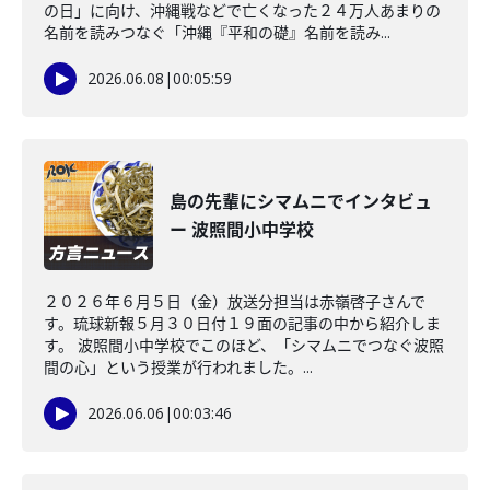
の日」に向け、沖縄戦などで亡くなった２４万人あまりの
名前を読みつなぐ「沖縄『平和の礎』名前を読み...
2026.06.08
|
00:05:59
島の先輩にシマムニでインタビュ
ー 波照間小中学校
２０２６年６月５日（金）放送分担当は赤嶺啓子さんで
す。琉球新報５月３０日付１９面の記事の中から紹介しま
す。 波照間小中学校でこのほど、「シマムニでつなぐ波照
間の心」という授業が行われました。...
2026.06.06
|
00:03:46