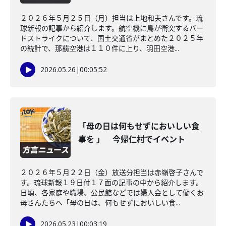
２０２６年５月２５日（月）担当は上地和夫さんです。琉
球新報の記事から紹介します。航空機に鳥が衝突するバー
ドストライクについて、国土交通省がまとめた２０２５年
の統計で、那覇空港は１１０件に上り、羽田空港...
2026.05.26
|
00:05:52
「母の日は何もせずにおいしい食
事を 」 今帰仁村でイベント
２０２６年５月２２日（金）放送分担当は赤嶺啓子さんで
す。琉球新報１９日付１７面の記事の中から紹介します。
日頃、各家庭や職場、公民館などでは婦人会として働くお
母さんたちへ「母の日は、何もせずにおいしい食...
2026.05.23
|
00:03:19