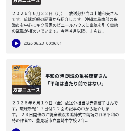
２０２６年６月２２日（月） 放送分担当は上地和夫さん
です。琉球新報の記事から紹介します。沖縄本島南部の糸
満市を中心にキク農家のビニールハウスに電気を引く電線
の盗難が相次いでいます。今年４月以降、ＪＡお...
2026.06.23
|
00:06:01
平和の詩 朗読の亀谷琉奈さん
「平和は当たり前ではない」
２０２６年６月１９日（金）放送分担当は赤嶺啓子さんで
す。琉球新報１７日付２２面の記事の中から紹介しま
す。 ２３日開催の沖縄全戦没者追悼式で朗読される平和の
詩の作者で、豊見城市立豊崎中学校２年...