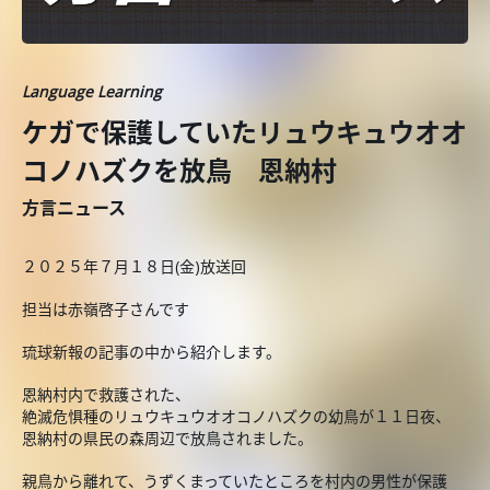
Language Learning
ケガで保護していたリュウキュウオオ
コノハズクを放鳥 恩納村
方言ニュース
２０２５年７月１８日(金)放送回
担当は赤嶺啓子さんです
琉球新報の記事の中から紹介します。
恩納村内で救護された、
絶滅危惧種のリュウキュウオオコノハズクの幼鳥が１１日夜、
恩納村の県民の森周辺で放鳥されました。
親鳥から離れて、うずくまっていたところを村内の男性が保護