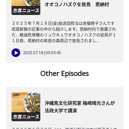
オオコノハズクを放鳥 恩納村
２０２５年７月１８日(金)放送回担当は赤嶺啓子さんです
琉球新報の記事の中から紹介します。恩納村内で救護され
た、絶滅危惧種のリュウキュウオオコノハズクの幼鳥が１
１日夜、恩納村の県民の森周辺で放鳥されまし...
2025.07.18
|
00:03:45
Other Episodes
沖縄馬文化研究家 梅崎晴光さんが
法政大学で講演