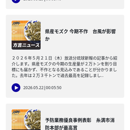
県産モズク 今期不作 台風が影響
か
２０２６年５月２１日（木）放送分琉球新報の記事から紹
介します。県産モズクの今期の生産量が２万トンを割り目
標にも届かず、不作となる見込みであることが分かりまし
た。去年は２万３千トンで過去最高を記録しまし...
2026.05.22
|
00:05:50
予防業務優良事例表彰 糸満市消
防本部が最高賞