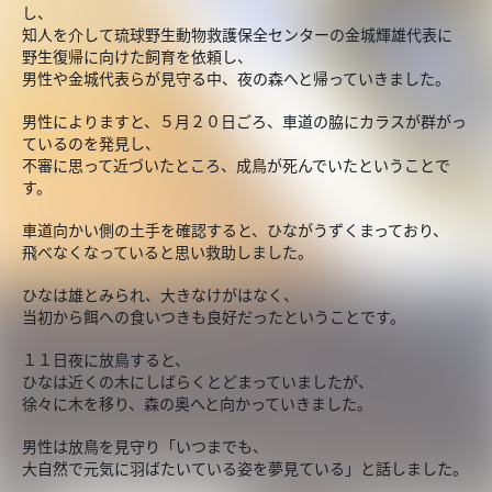
し、
知人を介して琉球野生動物救護保全センターの金城輝雄代表に
野生復帰に向けた飼育を依頼し、
男性や金城代表らが見守る中、夜の森へと帰っていきました。
男性によりますと、５月２０日ごろ、車道の脇にカラスが群がっ
ているのを発見し、
不審に思って近づいたところ、成鳥が死んでいたということで
す。
車道向かい側の土手を確認すると、ひながうずくまっており、
飛べなくなっていると思い救助しました。
ひなは雄とみられ、大きなけがはなく、
当初から餌への食いつきも良好だったということです。
１１日夜に放鳥すると、
ひなは近くの木にしばらくとどまっていましたが、
徐々に木を移り、森の奥へと向かっていきました。
男性は放鳥を見守り「いつまでも、
大自然で元気に羽ばたいている姿を夢見ている」と話しました。