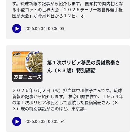
す。琉球新報の記事から紹介します。 国頭村で県内初とな
る小型ヨットの世界大会「２０２６テーザー級世界選手権
国頭大会」が今月６日から１２日、オ...
2026.06.04
|
00:06:03
第１次ボリビア移民の長嶺爲泰さ
ん（８３歳）特別講話
２０２６年６月２日（火）担当は中川信子さんです。琉球
新報の記事から紹介します。 神奈川県在住で、１９５４年
の第１次ボリビア移民として渡航した長嶺爲泰さん（８
３）歳の特別講話がこのほど、東京都...
2026.06.03
|
00:05:54