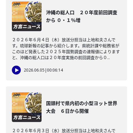
沖縄の総人口 ２０年度前回調査
から ０・１％増
２０２６年６月４日（木）放送分担当は上地和夫さんで
す。琉球新報の記事から紹介します。県統計課や総務省が
このほど発表した２０２５年国勢調査の速報値によります
と、沖縄の総人口は２０年度実施の前回調査から０...
2026.06.05
|
00:06:14
国頭村で県内初の小型ヨット世界
大会 ６日から開催
２０２６年６月３日（水）放送分担当は上地和夫さんで