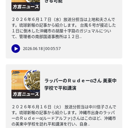
きる可能
２０２６年６月１７日（水）放送分担当は上地和夫さんで
す。琉球新報の記事から紹介します。 台風６号が接近した
１日に倒木した沖縄市の胡屋十字路のガジュマルについ
て、管理者の南部国道事務所は１２日...
2026.06.18
|
00:05:57
ラッパーのＲｕｄｅーαさん 美東中
学校で平和講演
２０２６年６月１６日（火） 放送分担当は中川信子さんで
す。琉球新報の記事から紹介します。沖縄市出身のラッパ
ーのＲｕｄｅーα(ルードアルファ)さんはこのほど、沖縄市
の美東中学校を訪れ平和講演を行い、自身...