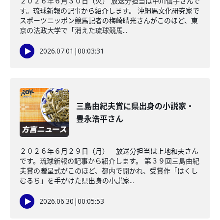
２０２６年６月３０日（火） 放送分担当は中川信子さんで
す。琉球新報の記事から紹介します。 沖縄馬文化研究家で
スポーツニッポン競馬記者の梅崎晴光さんがこのほど、東
京の法政大学で「消えた琉球競馬...
2026.07.01
|
00:03:31
三島由紀夫賞に県出身の小説家・
豊永浩平さん
２０２６年６月２９日（月） 放送分担当は上地和夫さん
です。琉球新報の記事から紹介します。 第３９回三島由紀
夫賞の贈呈式がこのほど、都内で開かれ、受賞作「はくし
むるち」を手がけた県出身の小説家...
2026.06.30
|
00:05:53