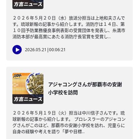
２０２６年５月２０日（水）放送分担当は上地和夫さんで
す。琉球新報の記事から紹介します。消防庁は１４日、第
１０回予防業務優良事例表彰の受賞団体を発表し、糸満市
消防本部が最高賞にあたる消防庁長官賞を受賞し...
2026.05.21
|
00:06:21
アジャコングさんが那覇市の安謝
小学校を訪問
２０２６年５月１９日（火）担当は中川信子さんです。琉
球新報の記事から紹介します。 プロレスラーのアジャコン
グさんがこのほど、那覇市の安謝小学校を訪れ、児童らに
自身の経験や考えを語り「夢や目標...