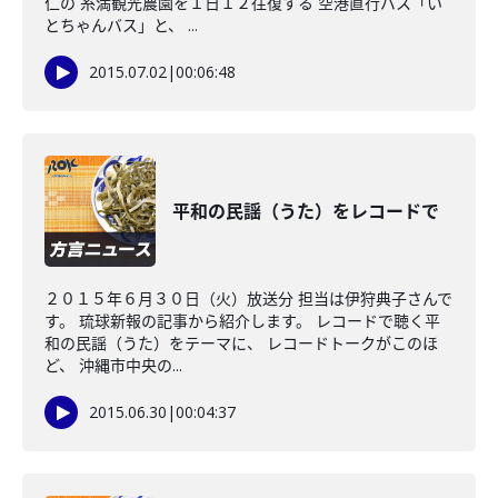
仁の 糸満観光農園を１日１２往復する 空港直行バス「い
とちゃんバス」と、 ...
2015.07.02
|
00:06:48
平和の民謡（うた）をレコードで
２０１５年６月３０日（火）放送分 担当は伊狩典子さんで
す。 琉球新報の記事から紹介します。 レコードで聴く平
和の民謡（うた）をテーマに、 レコードトークがこのほ
ど、 沖縄市中央の...
2015.06.30
|
00:04:37