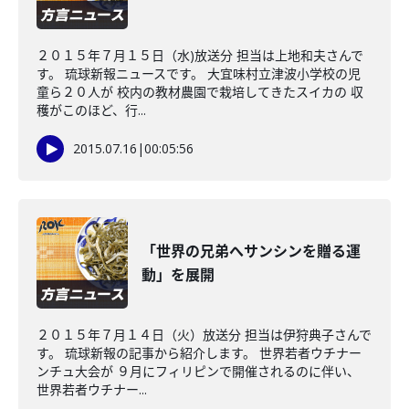
２０１５年７月１５日（水)放送分 担当は上地和夫さんで
す。 琉球新報ニュースです。 大宜味村立津波小学校の児
童ら２０人が 校内の教材農園で栽培してきたスイカの 収
穫がこのほど、行...
2015.07.16
|
00:05:56
「世界の兄弟へサンシンを贈る運
動」を展開
２０１５年７月１４日（火）放送分 担当は伊狩典子さんで
す。 琉球新報の記事から紹介します。 世界若者ウチナー
ンチュ大会が ９月にフィリピンで開催されるのに伴い、
世界若者ウチナー...