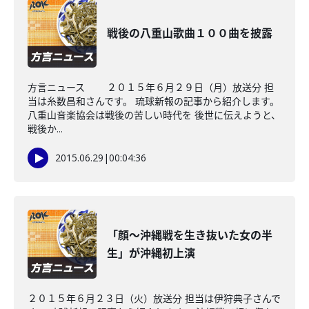
戦後の八重山歌曲１００曲を披露
方言ニュース ２０１５年６月２９日（月）放送分 担
当は糸数昌和さんです。 琉球新報の記事から紹介します。
八重山音楽協会は戦後の苦しい時代を 後世に伝えようと、
戦後か...
2015.06.29
|
00:04:36
「顔～沖縄戦を生き抜いた女の半
生」が沖縄初上演
２０１５年６月２３日（火）放送分 担当は伊狩典子さんで