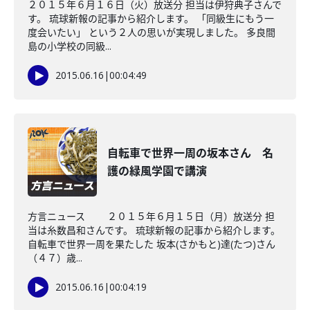
２０１５年６月１６日（火）放送分 担当は伊狩典子さんで
す。 琉球新報の記事から紹介します。 「同級生にもう一
度会いたい」 という２人の思いが実現しました。 多良間
島の小学校の同級...
2015.06.16
|
00:04:49
自転車で世界一周の坂本さん 名
護の緑風学園で講演
方言ニュース ２０１５年６月１５日（月）放送分 担
当は糸数昌和さんです。 琉球新報の記事から紹介します。
自転車で世界一周を果たした 坂本(さかもと)達(たつ)さん
（４７）歳...
2015.06.16
|
00:04:19