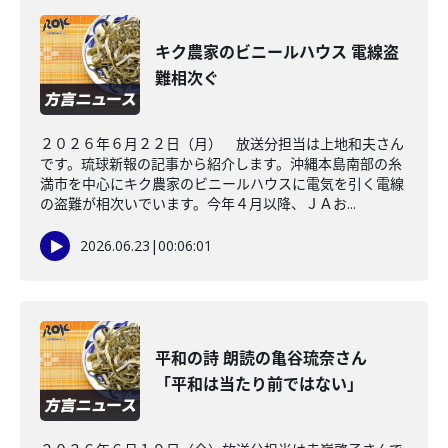
キク農家のビニールハウス 電線盗
難相次ぐ
２０２６年６月２２日（月） 放送分担当は上地和夫さん
です。琉球新報の記事から紹介します。沖縄本島南部の糸
満市を中心にキク農家のビニールハウスに電気を引く電線
の盗難が相次いでいます。今年４月以降、ＪＡお...
2026.06.23
|
00:06:01
平和の詩 朗読の亀谷琉奈さん
「平和は当たり前ではない」