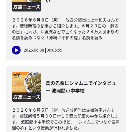
い
２０２６年６月８日（月） 放送分担当は上地和夫さんで
す。琉球新報の記事から紹介します。６月２３日の「慰霊
の日」に向け、沖縄戦などで亡くなった２４万人あまりの
名前を読みつなぐ「沖縄『平和の礎』名前を読み...
2026.06.08
|
00:05:59
島の先輩にシマムニでインタビュ
ー 波照間小中学校
２０２６年６月５日（金）放送分担当は赤嶺啓子さんで
す。琉球新報５月３０日付１９面の記事の中から紹介しま
す。 波照間小中学校でこのほど、「シマムニでつなぐ波照
間の心」という授業が行われました。...