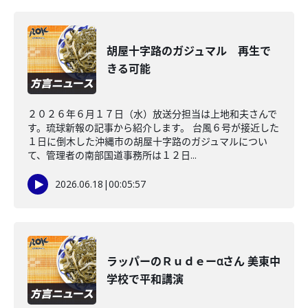
胡屋十字路のガジュマル 再生で
きる可能
２０２６年６月１７日（水）放送分担当は上地和夫さんで
す。琉球新報の記事から紹介します。 台風６号が接近した
１日に倒木した沖縄市の胡屋十字路のガジュマルについ
て、管理者の南部国道事務所は１２日...
2026.06.18
|
00:05:57
ラッパーのＲｕｄｅーαさん 美東中
学校で平和講演