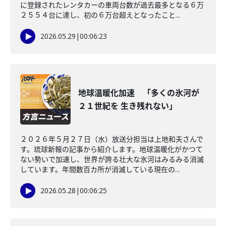
に登録されたレンタカーの車両台数が過去最多となる６万
２５５４台に達し、初の６万台超えとなったこと...
2026.05.29
|
00:06:23
地球温暖化加速 「多くの氷河が
２１世紀を 生き残れない」
２０２６年５月２７日（水）放送分担当は上地和夫さんで
す。琉球新報の記事から紹介します。地球温暖化がかつて
ない勢いで加速し、世界が誇る壮大な氷河はみるみる消滅
しています。年間数百カ所が消滅している現在の...
2026.05.28
|
00:06:25