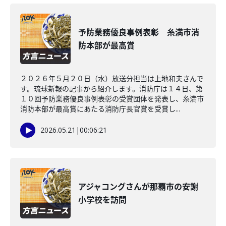
予防業務優良事例表彰 糸満市消
防本部が最高賞
２０２６年５月２０日（水）放送分担当は上地和夫さんで
す。琉球新報の記事から紹介します。消防庁は１４日、第
１０回予防業務優良事例表彰の受賞団体を発表し、糸満市
消防本部が最高賞にあたる消防庁長官賞を受賞し...
2026.05.21
|
00:06:21
アジャコングさんが那覇市の安謝
小学校を訪問