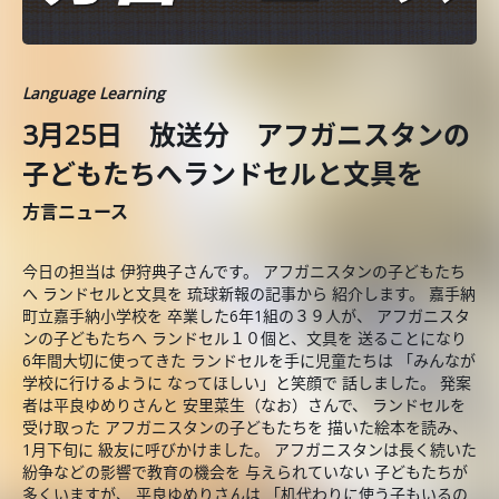
Language Learning
3月25日 放送分 アフガニスタンの
子どもたちへランドセルと文具を
方言ニュース
今日の担当は 伊狩典子さんです。 アフガニスタンの子どもたち
へ ランドセルと文具を 琉球新報の記事から 紹介します。 嘉手納
町立嘉手納小学校を 卒業した6年1組の３９人が、 アフガニスタ
ンの子どもたちへ ランドセル１０個と、文具を 送ることになり
6年間大切に使ってきた ランドセルを手に児童たちは 「みんなが
学校に行けるように なってほしい」と笑顔で 話しました。 発案
者は平良ゆめりさんと 安里菜生（なお）さんで、 ランドセルを
受け取った アフガニスタンの子どもたちを 描いた絵本を読み、
1月下旬に 級友に呼びかけました。 アフガニスタンは長く続いた
紛争などの影響で教育の機会を 与えられていない 子どもたちが
多くいますが、 平良ゆめりさんは 「机代わりに使う子もいるの