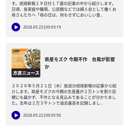
す。琉球新報１９日付１７面の記事の中から紹介します。
日頃、各家庭や職場、公民館などでは婦人会として働くお
母さんたちへ「母の日は、何もせずにおいしい食...
2026.05.23
|
00:03:19
県産モズク 今期不作 台風が影響
か
２０２６年５月２１日（木）放送分琉球新報の記事から紹
介します。県産モズクの今期の生産量が２万トンを割り目
標にも届かず、不作となる見込みであることが分かりまし
た。去年は２万３千トンで過去最高を記録しまし...
2026.05.22
|
00:05:50