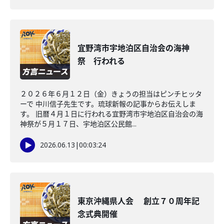
宜野湾市宇地泊区自治会の海神
祭 行われる
２０２６年６月１２日（金）きょうの担当はピンチヒッタ
ーで 中川信子先生です。琉球新報の記事からお伝えしま
す。 旧暦４月１日に行われる宜野湾市宇地泊区自治会の海
神祭が５月１７日、宇地泊区公民館...
2026.06.13
|
00:03:24
東京沖縄県人会 創立７０周年記
念式典開催