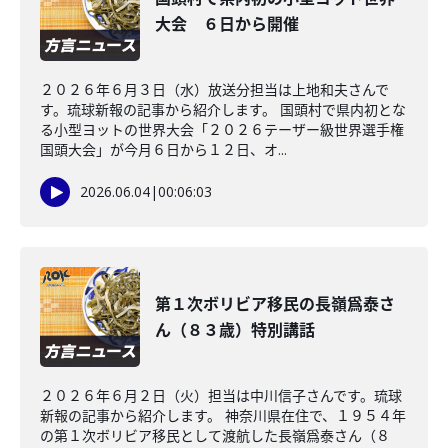
大会 ６日から開催
２０２６年６月３日（水）放送分担当は上地和夫さんで
す。琉球新報の記事から紹介します。 国頭村で県内初とな
る小型ヨットの世界大会「２０２６テーザー級世界選手権
国頭大会」が今月６日から１２日、オ...
2026.06.04
|
00:06:03
第１次ボリビア移民の長嶺爲泰さ
ん（８３歳）特別講話
２０２６年６月２日（火）担当は中川信子さんです。琉球
新報の記事から紹介します。 神奈川県在住で、１９５４年
の第１次ボリビア移民として渡航した長嶺爲泰さん（８