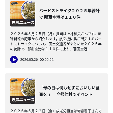
バードストライク２０２５年統計
で 那覇空港は１１０件
２０２６年５月２５日（月）担当は上地和夫さんです。琉
球新報の記事から紹介します。航空機に鳥が衝突するバー
ドストライクについて、国土交通省がまとめた２０２５年
の統計で、那覇空港は１１０件に上り、羽田空港...
2026.05.26
|
00:05:52
「母の日は何もせずにおいしい食
事を 」 今帰仁村でイベント
２０２６年５月２２日（金）放送分担当は赤嶺啓子さんで