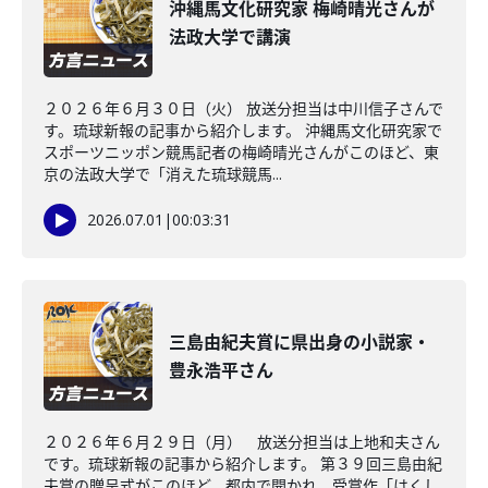
沖縄馬文化研究家 梅崎晴光さんが
法政大学で講演
２０２６年６月３０日（火） 放送分担当は中川信子さんで
す。琉球新報の記事から紹介します。 沖縄馬文化研究家で
スポーツニッポン競馬記者の梅崎晴光さんがこのほど、東
京の法政大学で「消えた琉球競馬...
2026.07.01
|
00:03:31
三島由紀夫賞に県出身の小説家・
豊永浩平さん
２０２６年６月２９日（月） 放送分担当は上地和夫さん
です。琉球新報の記事から紹介します。 第３９回三島由紀
夫賞の贈呈式がこのほど、都内で開かれ、受賞作「はくし