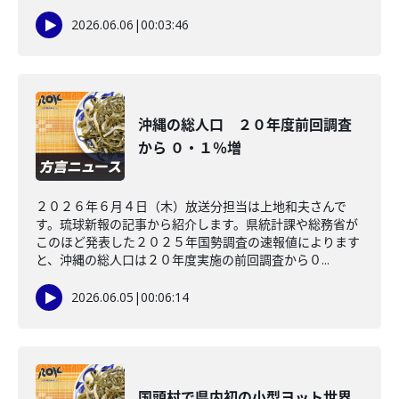
2026.06.06
|
00:03:46
沖縄の総人口 ２０年度前回調査
から ０・１％増
２０２６年６月４日（木）放送分担当は上地和夫さんで
す。琉球新報の記事から紹介します。県統計課や総務省が
このほど発表した２０２５年国勢調査の速報値によります
と、沖縄の総人口は２０年度実施の前回調査から０...
2026.06.05
|
00:06:14
国頭村で県内初の小型ヨット世界