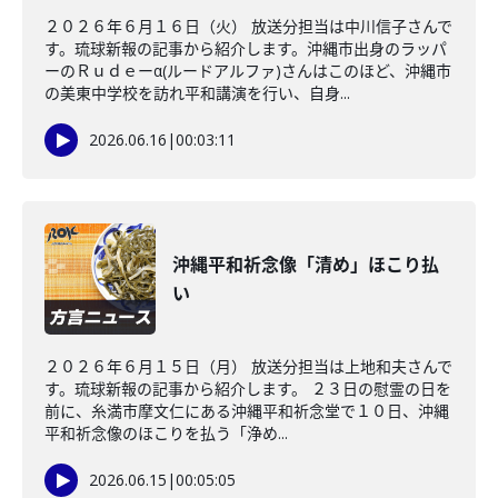
２０２６年６月１６日（火） 放送分担当は中川信子さんで
す。琉球新報の記事から紹介します。沖縄市出身のラッパ
ーのＲｕｄｅーα(ルードアルファ)さんはこのほど、沖縄市
の美東中学校を訪れ平和講演を行い、自身...
2026.06.16
|
00:03:11
沖縄平和祈念像「清め」ほこり払
い
２０２６年６月１５日（月） 放送分担当は上地和夫さんで
す。琉球新報の記事から紹介します。 ２３日の慰霊の日を
前に、糸満市摩文仁にある沖縄平和祈念堂で１０日、沖縄
平和祈念像のほこりを払う「浄め...
2026.06.15
|
00:05:05