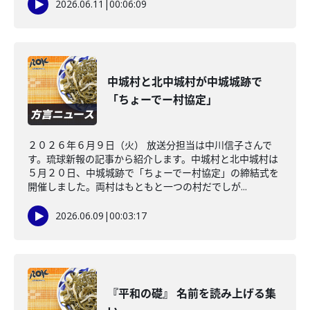
2026.06.11
|
00:06:09
中城村と北中城村が中城城跡で
「ちょーでー村協定」
２０２６年６月９日（火） 放送分担当は中川信子さんで
す。琉球新報の記事から紹介します。中城村と北中城村は
５月２０日、中城城跡で「ちょーでー村協定」の締結式を
開催しました。両村はもともと一つの村だでしが...
2026.06.09
|
00:03:17
『平和の礎』 名前を読み上げる集