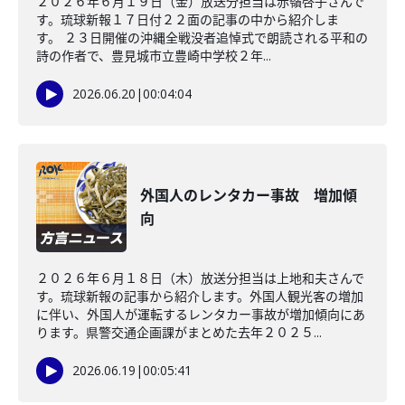
２０２６年６月１９日（金）放送分担当は赤嶺啓子さんで
す。琉球新報１７日付２２面の記事の中から紹介しま
す。 ２３日開催の沖縄全戦没者追悼式で朗読される平和の
詩の作者で、豊見城市立豊崎中学校２年...
2026.06.20
|
00:04:04
外国人のレンタカー事故 増加傾
向
２０２６年６月１８日（木）放送分担当は上地和夫さんで
す。琉球新報の記事から紹介します。外国人観光客の増加
に伴い、外国人が運転するレンタカー事故が増加傾向にあ
ります。県警交通企画課がまとめた去年２０２５...
2026.06.19
|
00:05:41