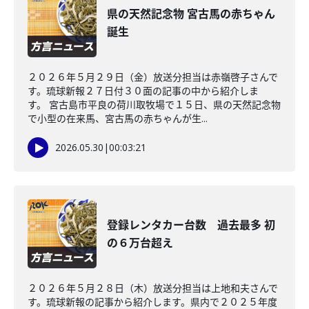
県の天然記念物 宮古馬の赤ちゃん
誕生
２０２６年５月２９日（金）放送分担当は赤嶺啓子さんで
す。琉球新報２７日付３０面の記事の中から紹介しま
す。 宮古島市平良の荷川取牧場で１５日、県の天然記念物
で小型の在来馬、宮古馬の赤ちゃんが生...
2026.05.30
|
00:03:21
登録レンタカー台数 過去最多 初
の６万台超え
２０２６年５月２８日（木）放送分担当は上地和夫さんで
す。琉球新報の記事から紹介します。県内で２０２５年度