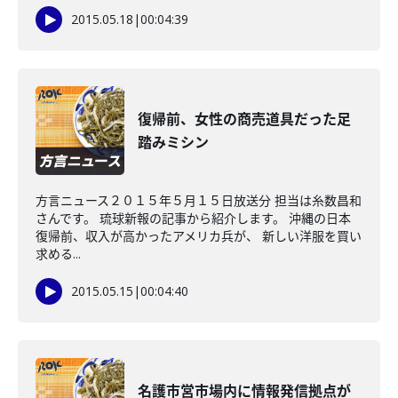
2015.05.18
|
00:04:39
復帰前、女性の商売道具だった足
踏みミシン
方言ニュース２０１５年５月１５日放送分 担当は糸数昌和
さんです。 琉球新報の記事から紹介します。 沖縄の日本
復帰前、収入が高かったアメリカ兵が、 新しい洋服を買い
求める...
2015.05.15
|
00:04:40
名護市営市場内に情報発信拠点が