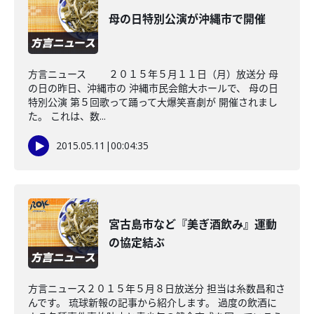
母の日特別公演が沖縄市で開催
方言ニュース ２０１５年５月１１日（月）放送分 母
の日の昨日、沖縄市の 沖縄市民会館大ホールで、 母の日
特別公演 第５回歌って踊って大爆笑喜劇が 開催されまし
た。 これは、数...
2015.05.11
|
00:04:35
宮古島市など『美ぎ酒飲み』運動
の協定結ぶ
方言ニュース２０１５年５月８日放送分 担当は糸数昌和さ
んです。 琉球新報の記事から紹介します。 過度の飲酒に