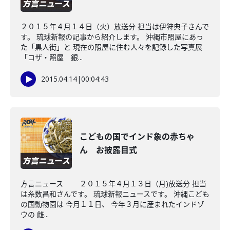
２０１５年４月１４日（火）放送分 担当は伊狩典子さんで
す。 琉球新報の記事から紹介します。 沖縄市照屋にあっ
た「黒人街」と 現在の照屋に住む人々を記録した写真展
「コザ・照屋 銀...
2015.04.14
|
00:04:43
こどもの国でインド象の赤ちゃ
ん お披露目式
方言ニュース ２０１５年４月１３日（月)放送分 担当
は糸数昌和さんです。 琉球新報ニュースです。 沖縄こども
の国動物園は 今月１１日、 今年３月に産まれたインドゾ
ウの 雌...