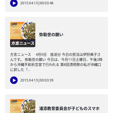
2015.04.13
|
00:03:46
弥勒世の願い
方言ニュース 4月9日 放送分 今日の担当は伊狩典子さ
んです。 弥勒世の願い 今日は、今月11日土曜日、午後2時
から沖縄平和祈念堂で行われる 第8回清明祭の私が沖縄口
に訳した『...
2015.04.13
|
00:03:39
浦添教育委員会が子どものスマホ