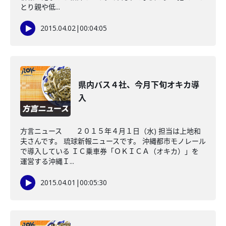
とり親や低...
2015.04.02
|
00:04:05
県内バス４社、今月下旬オキカ導
入
方言ニュース ２０１５年４月１日（水) 担当は上地和
夫さんです。 琉球新報ニュースです。 沖縄都市モノレール
で導入している ＩＣ乗車券「ＯＫＩＣＡ（オキカ）」を
運営する沖縄Ｉ...
2015.04.01
|
00:05:30