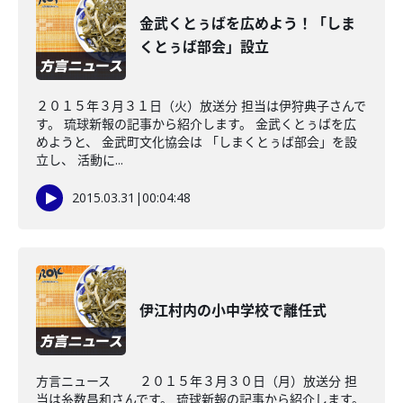
金武くとぅばを広めよう！「しま
くとぅば部会」設立
２０１５年３月３１日（火）放送分 担当は伊狩典子さんで
す。 琉球新報の記事から紹介します。 金武くとぅばを広
めようと、 金武町文化協会は 「しまくとぅば部会」を設
立し、 活動に...
2015.03.31
|
00:04:48
伊江村内の小中学校で離任式
方言ニュース ２０１５年３月３０日（月）放送分 担
当は糸数昌和さんです。 琉球新報の記事から紹介します。