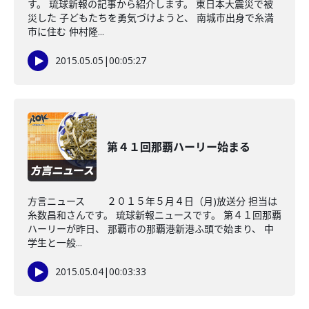
す。 琉球新報の記事から紹介します。 東日本大震災で被
災した 子どもたちを勇気づけようと、 南城市出身で糸満
市に住む 仲村隆...
2015.05.05
|
00:05:27
第４１回那覇ハーリー始まる
方言ニュース ２０１５年５月４日（月)放送分 担当は
糸数昌和さんです。 琉球新報ニュースです。 第４１回那覇
ハーリーが昨日、 那覇市の那覇港新港ふ頭で始まり、 中
学生と一般...
2015.05.04
|
00:03:33