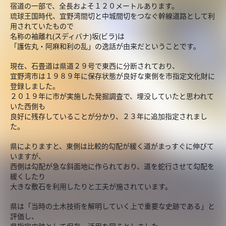
宿道の一部で、全長およそ１２０メートルあります。
琉球王国時代、宜野湾間切と中城間切をつなぐ幹線道路として利
用されていたもので
名称の袖離れ(スディバナ)坂(ビラ)は
「護佐丸・阿麻和利の乱」の逸話が由来だということです。
現在、石畳道は県道２９号で東西に分断されており、
宜野湾市は１９８９年に保存状態が良好な東側を市指定文化財に
登録しました。
２０１９年に市が実施した発掘調査で、埋没していたと思われて
いた西側も
良好に残存していることが分かり、２３年に追加指定されまし
た。
県によりますと、東側は比較的勾配が緩く道がまっすぐに伸びて
いますが、
西側は勾配が急な斜面地に作られており、道を蛇行させて勾配を
緩くしたり
大きな敷石を利用したりと工夫が施されています。
県は「当時の土木技術を解明していく上で重要な史跡である」と
評価し、