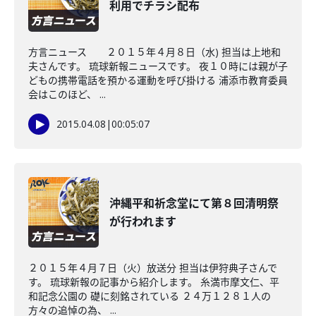
利用でチラシ配布
方言ニュース ２０１５年４月８日（水) 担当は上地和
夫さんです。 琉球新報ニュースです。 夜１０時には親が子
どもの携帯電話を預かる運動を呼び掛ける 浦添市教育委員
会はこのほど、 ...
2015.04.08
|
00:05:07
沖縄平和祈念堂にて第８回清明祭
が行われます
２０１５年４月７日（火）放送分 担当は伊狩典子さんで
す。 琉球新報の記事から紹介します。 糸満市摩文仁、平
和記念公園の 礎に刻銘されている ２４万１２８１人の
方々の追悼の為、 ...