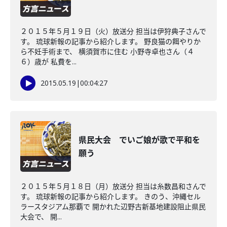
２０１５年５月１９日（火）放送分 担当は伊狩典子さんで
す。 琉球新報の記事から紹介します。 野良猫の餌やりか
ら不妊手術まで、 横須賀市に住む 小野寺卓也さん（４
６）歳が 私費を...
2015.05.19
|
00:04:27
県民大会 でいご娘が歌で平和を
願う
２０１５年５月１８日（月）放送分 担当は糸数昌和さんで
す。 琉球新報の記事から紹介します。 きのう、沖縄セル
ラースタジアム那覇で 開かれた辺野古新基地建設阻止県民
大会で、 開...