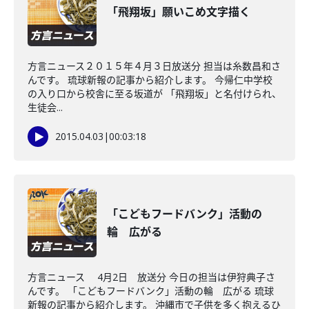
「飛翔坂」願いこめ文字描く
方言ニュース２０１５年４月３日放送分 担当は糸数昌和さ
んです。 琉球新報の記事から紹介します。 今帰仁中学校
の入り口から校舎に至る坂道が 「飛翔坂」と名付けられ、
生徒会...
2015.04.03
|
00:03:18
「こどもフードバンク」活動の
輪 広がる
方言ニュース 4月2日 放送分 今日の担当は伊狩典子さ
んです。 「こどもフードバンク」活動の輪 広がる 琉球
新報の記事から紹介します。 沖縄市で子供を多く抱えるひ