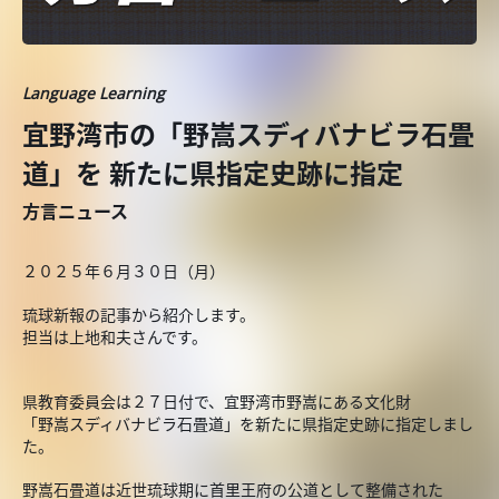
Language Learning
宜野湾市の「野嵩スディバナビラ石畳
道」を 新たに県指定史跡に指定
方言ニュース
２０２５年６月３０日（月）
琉球新報の記事から紹介します。
担当は上地和夫さんです。
県教育委員会は２７日付で、宜野湾市野嵩にある文化財
「野嵩スディバナビラ石畳道」を新たに県指定史跡に指定しまし
た。
野嵩石畳道は近世琉球期に首里王府の公道として整備された