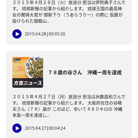
２０１５年４月２８日（火）放送分 担当は伊狩典子さんで
す。 琉球新報の記事から紹介します。 琉球王国の最高神
女の聞得大君が 御新下り（うあらうりー）の際に 仮屋が
設けられた御殿山...
2015.04.28
|
00:05:20
７８歳の谷さん 沖縄一周を達成
２０１５年４月２７日（月）放送分 担当は糸数昌和さんで
す。 琉球新報の記事から紹介します。 大阪府在住の谷睦
夫さん（７８）歳が このほど、歩いて４６０キロの 沖縄
本島一周を達成し...
2015.04.27
|
00:04:24