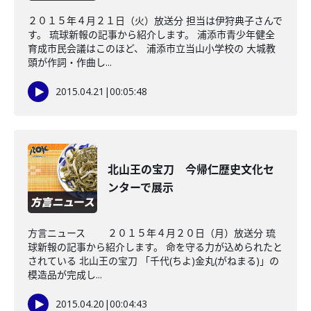
２０１５年４月２１日（火）放送分 担当は伊狩典子さんで
す。 琉球新報の記事から紹介します。 浦添市青少年健全
育成市民会議はこのほど、 浦添市立当山小学校の 大城教
頭が作詞・作曲し...
2015.04.21
|
00:05:48
北山王の宝刀 今帰仁歴史文化セ
ンターで展示
方言ニュース ２０１５年４月２０日（月）放送分 琉
球新報の記事から紹介します。 命を守る力が込められたと
されている 北山王の宝刀 「千代(ちよ)金丸(がねまる)」の
模造品が完成し...
2015.04.20
|
00:04:43