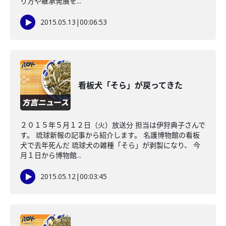
り方や継承発展を...
2015.05.13
|
00:06:53
看板犬「そら」が戻ってきた
２０１５年５月１２日（火）放送分 担当は伊狩典子さんで
す。 琉球新報の記事から紹介します。 名護博物館の看板
犬で去年死んだ 琉球犬の雑種「そら」が剥製になり、 今
月１日から博物館...
2015.05.12
|
00:03:45