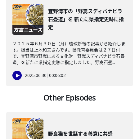
宜野湾市の「野嵩スディバナビラ
石畳道」を 新たに県指定史跡に指
定
２０２５年６月３０日（月）琉球新報の記事から紹介しま
す。担当は上地和夫さんです。県教育委員会は２７日付
で、宜野湾市野嵩にある文化財「野嵩スディバナビラ石畳
道」を新たに県指定史跡に指定しました。野嵩石畳...
2025.06.30
|
00:06:02
Other Episodes
野良猫を世話する善意に共感