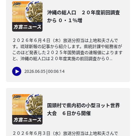
沖縄の総人口 ２０年度前回調査
から ０・１％増
２０２６年６月４日（木）放送分担当は上地和夫さんで
す。琉球新報の記事から紹介します。県統計課や総務省が
このほど発表した２０２５年国勢調査の速報値によります
と、沖縄の総人口は２０年度実施の前回調査から０...
2026.06.05
|
00:06:14
国頭村で県内初の小型ヨット世界
大会 ６日から開催
２０２６年６月３日（水）放送分担当は上地和夫さんで