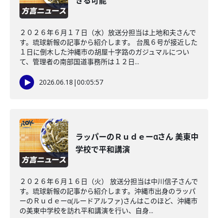
きる可能
２０２６年６月１７日（水）放送分担当は上地和夫さんで
す。琉球新報の記事から紹介します。 台風６号が接近した
１日に倒木した沖縄市の胡屋十字路のガジュマルについ
て、管理者の南部国道事務所は１２日...
2026.06.18
|
00:05:57
ラッパーのＲｕｄｅーαさん 美東中
学校で平和講演
２０２６年６月１６日（火） 放送分担当は中川信子さんで
す。琉球新報の記事から紹介します。沖縄市出身のラッパ
ーのＲｕｄｅーα(ルードアルファ)さんはこのほど、沖縄市
の美東中学校を訪れ平和講演を行い、自身...