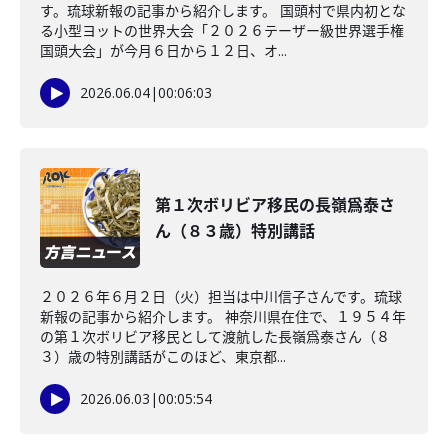
す。琉球新報の記事から紹介します。 国頭村で県内初とな
る小型ヨットの世界大会「２０２６テーザー級世界選手権
国頭大会」が今月６日から１２日、オ...
2026.06.04
|
00:06:03
第１次ボリビア移民の長嶺爲泰さ
ん（８３歳）特別講話
２０２６年６月２日（火）担当は中川信子さんです。琉球
新報の記事から紹介します。 神奈川県在住で、１９５４年
の第１次ボリビア移民として渡航した長嶺爲泰さん（８
３）歳の特別講話がこのほど、東京都...
2026.06.03
|
00:05:54