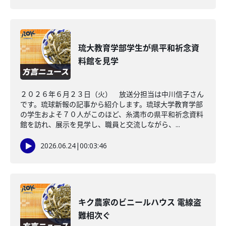
琉大教育学部学生が県平和祈念資
料館を見学
２０２６年６月２３日（火） 放送分担当は中川信子さん
です。琉球新報の記事から紹介します。琉球大学教育学部
の学生およそ７０人がこのほど、糸満市の県平和祈念資料
館を訪れ、展示を見学し、職員と交流しながら、...
2026.06.24
|
00:03:46
キク農家のビニールハウス 電線盗
難相次ぐ