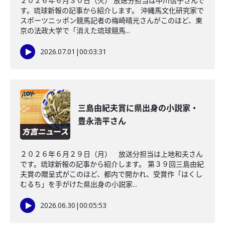
２０２６年６月３０日（火） 放送分担当は中川信子さんで
す。琉球新報の記事から紹介します。 沖縄馬文化研究家で
スポーツニッポン競馬記者の梅崎晴光さんがこのほど、東
京の法政大学で「消えた琉球競馬...
2026.07.01
|
00:03:31
三島由紀夫賞に県出身の小説家・
豊永浩平さん
２０２６年６月２９日（月） 放送分担当は上地和夫さん
です。琉球新報の記事から紹介します。 第３９回三島由紀
夫賞の贈呈式がこのほど、都内で開かれ、受賞作「はくし
むるち」を手がけた県出身の小説家...
2026.06.30
|
00:05:53