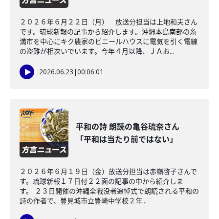
２０２６年６月２２日（月） 放送分担当は上地和夫さん
です。琉球新報の記事から紹介します。沖縄本島南部の糸
満市を中心にキク農家のビニールハウスに電気を引く電線
の盗難が相次いでいます。今年４月以降、ＪＡお...
2026.06.23
|
00:06:01
平和の詩 朗読の亀谷琉奈さん
「平和は当たり前ではない」
２０２６年６月１９日（金）放送分担当は赤嶺啓子さんで
す。琉球新報１７日付２２面の記事の中から紹介しま
す。 ２３日開催の沖縄全戦没者追悼式で朗読される平和の
詩の作者で、豊見城市立豊崎中学校２年...