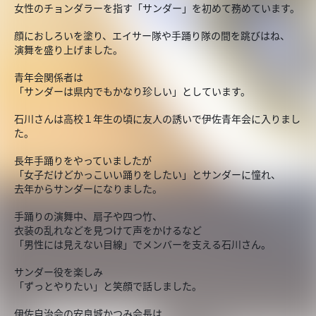
女性のチョンダラーを指す「サンダー」を初めて務めています。
顔におしろいを塗り、エイサー隊や手踊り隊の間を跳びはね、
演舞を盛り上げました。
青年会関係者は
「サンダーは県内でもかなり珍しい」としています。
石川さんは高校１年生の頃に友人の誘いで伊佐青年会に入りまし
た。
長年手踊りをやっていましたが
「女子だけどかっこいい踊りをしたい」とサンダーに憧れ、
去年からサンダーになりました。
手踊りの演舞中、扇子や四つ竹、
衣装の乱れなどを見つけて声をかけるなど
「男性には見えない目線」でメンバーを支える石川さん。
サンダー役を楽しみ
「ずっとやりたい」と笑顔で話しました。
伊佐自治会の安良城かつみ会長は