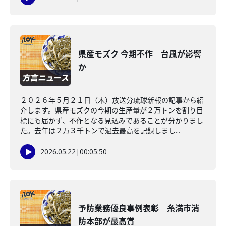
県産モズク 今期不作 台風が影響
か
２０２６年５月２１日（木）放送分琉球新報の記事から紹
介します。県産モズクの今期の生産量が２万トンを割り目
標にも届かず、不作となる見込みであることが分かりまし
た。去年は２万３千トンで過去最高を記録しまし...
2026.05.22
|
00:05:50
予防業務優良事例表彰 糸満市消
防本部が最高賞