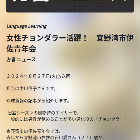
Language Learning
女性チョンダラー活躍！ 宜野湾市伊
佐青年会
方言ニュース
２０２４年８月２７日(火)放送回
担当は中川信子さんです。
琉球新報の記事から紹介します。
旧盆シーズンの風物詩のエイサーで、
一般的には男性が務めることが多い道化役の「チョンダラー」。
宜野湾市の伊佐青年会では、
去年から宜野湾市在住の石川愛さん（２７）歳が、