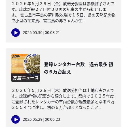
２０２６年５月２９日（金）放送分担当は赤嶺啓子さんで
す。琉球新報２７日付３０面の記事の中から紹介しま
す。 宮古島市平良の荷川取牧場で１５日、県の天然記念物
で小型の在来馬、宮古馬の赤ちゃんが生...
2026.05.30
|
00:03:21
登録レンタカー台数 過去最多 初
の６万台超え
２０２６年５月２８日（木）放送分担当は上地和夫さんで
す。琉球新報の記事から紹介します。県内で２０２５年度
に登録されたレンタカーの車両台数が過去最多となる６万
２５５４台に達し、初の６万台超えとなったこと...
2026.05.29
|
00:06:23