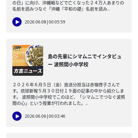
の日」に向け、沖縄戦などで亡くなった２４万人あまりの
名前を読みつなぐ「沖縄『平和の礎』名前を読み...
2026.06.08
|
00:05:59
島の先輩にシマムニでインタビュ
ー 波照間小中学校
２０２６年６月５日（金）放送分担当は赤嶺啓子さんで
す。琉球新報５月３０日付１９面の記事の中から紹介しま
す。 波照間小中学校でこのほど、「シマムニでつなぐ波照
間の心」という授業が行われました。...
2026.06.06
|
00:03:46