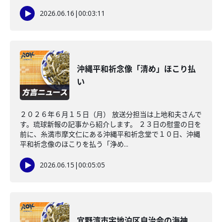
2026.06.16
|
00:03:11
沖縄平和祈念像「清め」ほこり払
い
２０２６年６月１５日（月） 放送分担当は上地和夫さんで
す。琉球新報の記事から紹介します。 ２３日の慰霊の日を
前に、糸満市摩文仁にある沖縄平和祈念堂で１０日、沖縄
平和祈念像のほこりを払う「浄め...
2026.06.15
|
00:05:05
宜野湾市宇地泊区自治会の海神