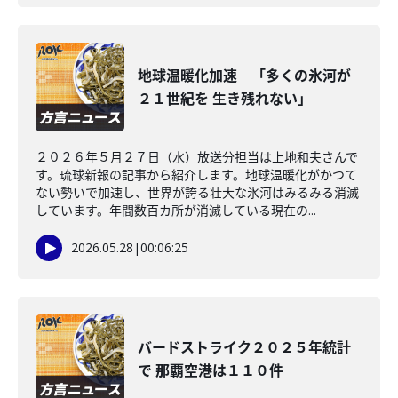
地球温暖化加速 「多くの氷河が
２１世紀を 生き残れない」
２０２６年５月２７日（水）放送分担当は上地和夫さんで
す。琉球新報の記事から紹介します。地球温暖化がかつて
ない勢いで加速し、世界が誇る壮大な氷河はみるみる消滅
しています。年間数百カ所が消滅している現在の...
2026.05.28
|
00:06:25
バードストライク２０２５年統計
で 那覇空港は１１０件