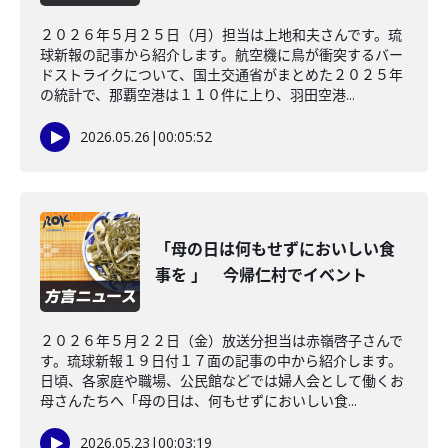
２０２６年５月２５日（月）担当は上地和夫さんです。琉
球新報の記事から紹介します。航空機に鳥が衝突するバー
ドストライクについて、国土交通省がまとめた２０２５年
の統計で、那覇空港は１１０件に上り、羽田空港...
2026.05.26
|
00:05:52
「母の日は何もせずにおいしい食
事を 」 今帰仁村でイベント
２０２６年５月２２日（金）放送分担当は赤嶺啓子さんで
す。琉球新報１９日付１７面の記事の中から紹介します。
日頃、各家庭や職場、公民館などでは婦人会として働くお
母さんたちへ「母の日は、何もせずにおいしい食...
2026.05.23
|
00:03:19