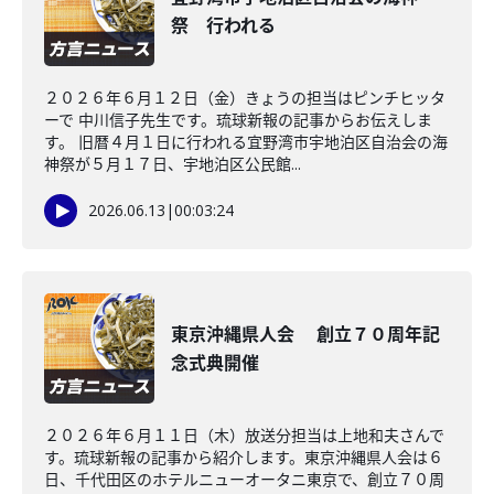
祭 行われる
２０２６年６月１２日（金）きょうの担当はピンチヒッタ
ーで 中川信子先生です。琉球新報の記事からお伝えしま
す。 旧暦４月１日に行われる宜野湾市宇地泊区自治会の海
神祭が５月１７日、宇地泊区公民館...
2026.06.13
|
00:03:24
東京沖縄県人会 創立７０周年記
念式典開催
２０２６年６月１１日（木）放送分担当は上地和夫さんで
す。琉球新報の記事から紹介します。東京沖縄県人会は６
日、千代田区のホテルニューオータニ東京で、創立７０周