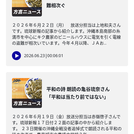
難相次ぐ
２０２６年６月２２日（月） 放送分担当は上地和夫さん
です。琉球新報の記事から紹介します。沖縄本島南部の糸
満市を中心にキク農家のビニールハウスに電気を引く電線
の盗難が相次いでいます。今年４月以降、ＪＡお...
2026.06.23
|
00:06:01
平和の詩 朗読の亀谷琉奈さん
「平和は当たり前ではない」
２０２６年６月１９日（金）放送分担当は赤嶺啓子さんで
す。琉球新報１７日付２２面の記事の中から紹介しま
す。 ２３日開催の沖縄全戦没者追悼式で朗読される平和の