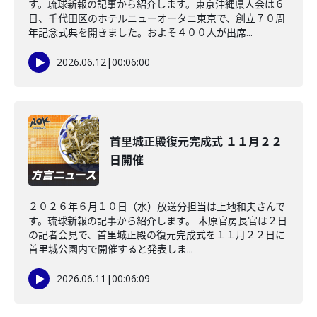
す。琉球新報の記事から紹介します。東京沖縄県人会は６
日、千代田区のホテルニューオータニ東京で、創立７０周
年記念式典を開きました。およそ４００人が出席...
2026.06.12
|
00:06:00
首里城正殿復元完成式 １１月２２
日開催
２０２６年６月１０日（水）放送分担当は上地和夫さんで
す。琉球新報の記事から紹介します。 木原官房長官は２日
の記者会見で、首里城正殿の復元完成式を１１月２２日に
首里城公園内で開催すると発表しま...
2026.06.11
|
00:06:09