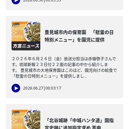
豊見城市内の保育園 「慰霊の日
特別メニュー」を園児に提供
２０２６年６月２６日（金）放送分担当は赤嶺啓子さんで
す。琉球新報２３日付２２面の記事の中から紹介しま
す。 豊見城市の大地保育園はこのほど、園児向けの給食で
「慰霊の日特別メニュー」を提供しまし...
2026.06.27
|
00:03:17
「北谷城跡「中城ハンタ道」国指
定史跡に追加指定求め 答申