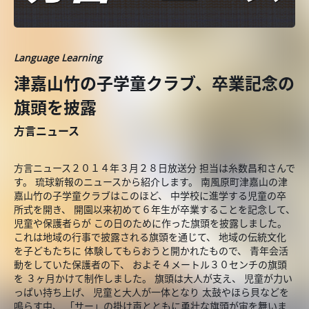
Language Learning
津嘉山竹の子学童クラブ、卒業記念の
旗頭を披露
方言ニュース
方言ニュース２０１４年３月２８日放送分 担当は糸数昌和さんで
す。 琉球新報のニュースから紹介します。 南風原町津嘉山の津
嘉山竹の子学童クラブはこのほど、 中学校に進学する児童の卒
所式を開き、 開園以来初めて６年生が卒業することを記念して、
児童や保護者らが この日のために作った旗頭を披露しました。
これは地域の行事で披露される旗頭を通じて、 地域の伝統文化
を子どもたちに 体験してもらおうと開かれたもので、 青年会活
動をしていた保護者の下、 およそ４メートル３０センチの旗頭
を ３ヶ月かけて制作しました。 旗頭は大人が支え、 児童が力い
っぱい持ち上げ、 児童と大人が一体となり 太鼓やほら貝などを
鳴らす中、 「サー」の掛け声とともに勇壮な旗頭が宙を舞いま