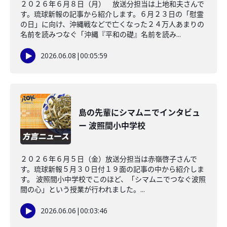
２０２６年６月８日（月） 放送分担当は上地和夫さんで
す。琉球新報の記事から紹介します。６月２３日の「慰霊
の日」に向け、沖縄戦などで亡くなった２４万人あまりの
名前を読みつなぐ「沖縄『平和の礎』名前を読み...
2026.06.08
|
00:05:59
島の先輩にシマムニでインタビュ
ー 波照間小中学校
２０２６年６月５日（金）放送分担当は赤嶺啓子さんで
す。琉球新報５月３０日付１９面の記事の中から紹介しま
す。 波照間小中学校でこのほど、「シマムニでつなぐ波照
間の心」という授業が行われました。...
2026.06.06
|
00:03:46