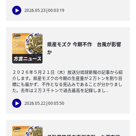
2026.05.23
|
00:03:19
県産モズク 今期不作 台風が影響
か
２０２６年５月２１日（木）放送分琉球新報の記事から紹
介します。県産モズクの今期の生産量が２万トンを割り目
標にも届かず、不作となる見込みであることが分かりまし
た。去年は２万３千トンで過去最高を記録しまし...
2026.05.22
|
00:05:50