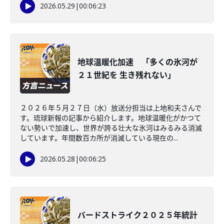
2026.05.29
|
00:06:23
地球温暖化加速 「多くの氷河が
２１世紀を 生き残れない」
２０２６年５月２７日（水）放送分担当は上地和夫さんで
す。琉球新報の記事から紹介します。地球温暖化がかつて
ない勢いで加速し、世界が誇る壮大な氷河はみるみる消滅
しています。年間数百カ所が消滅している現在の...
2026.05.28
|
00:06:25
バードストライク２０２５年統計