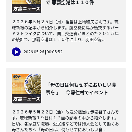
で 那覇空港は１１０件
２０２６年５月２５日（月）担当は上地和夫さんです。琉
球新報の記事から紹介します。航空機に鳥が衝突するバー
ドストライクについて、国土交通省がまとめた２０２５年
の統計で、那覇空港は１１０件に上り、羽田空港...
2026.05.26
|
00:05:52
「母の日は何もせずにおいしい食
事を 」 今帰仁村でイベント
２０２６年５月２２日（金）放送分担当は赤嶺啓子さんで
す。琉球新報１９日付１７面の記事の中から紹介します。
日頃、各家庭や職場、公民館などでは婦人会として働くお
母さんたちへ「母の日は、何もせずにおいしい食...