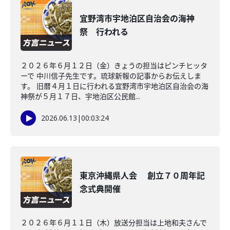
宜野湾市宇地泊区自治会の海神
祭 行われる
２０２６年６月１２日（金）きょうの担当はピンチヒッタ
ーで 中川信子先生です。琉球新報の記事からお伝えしま
す。 旧暦４月１日に行われる宜野湾市宇地泊区自治会の海
神祭が５月１７日、宇地泊区公民館...
2026.06.13
|
00:03:24
東京沖縄県人会 創立７０周年記
念式典開催
２０２６年６月１１日（木）放送分担当は上地和夫さんで