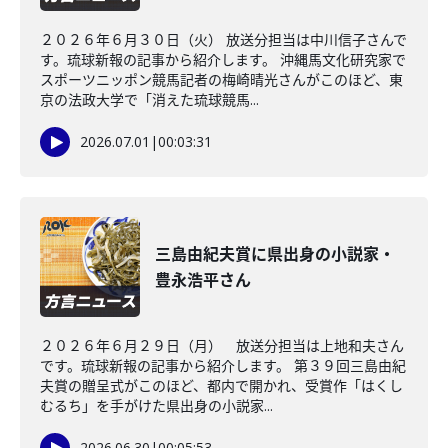
２０２６年６月３０日（火） 放送分担当は中川信子さんで
す。琉球新報の記事から紹介します。 沖縄馬文化研究家で
スポーツニッポン競馬記者の梅崎晴光さんがこのほど、東
京の法政大学で「消えた琉球競馬...
2026.07.01
|
00:03:31
三島由紀夫賞に県出身の小説家・
豊永浩平さん
２０２６年６月２９日（月） 放送分担当は上地和夫さん
です。琉球新報の記事から紹介します。 第３９回三島由紀
夫賞の贈呈式がこのほど、都内で開かれ、受賞作「はくし
むるち」を手がけた県出身の小説家...
2026.06.30
|
00:05:53