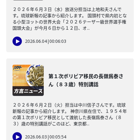
２０２６年６月３日（水）放送分担当は上地和夫さんで
す。琉球新報の記事から紹介します。 国頭村で県内初とな
る小型ヨットの世界大会「２０２６テーザー級世界選手権
国頭大会」が今月６日から１２日、オ...
2026.06.04
|
00:06:03
第１次ボリビア移民の長嶺爲泰さ
ん（８３歳）特別講話
２０２６年６月２日（火）担当は中川信子さんです。琉球
新報の記事から紹介します。 神奈川県在住で、１９５４年
の第１次ボリビア移民として渡航した長嶺爲泰さん（８
３）歳の特別講話がこのほど、東京都...
2026.06.03
|
00:05:54