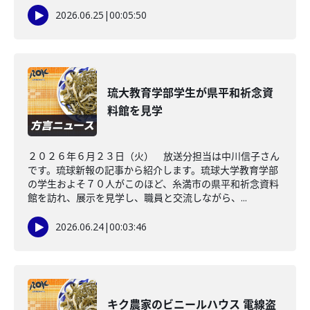
2026.06.25
|
00:05:50
琉大教育学部学生が県平和祈念資
料館を見学
２０２６年６月２３日（火） 放送分担当は中川信子さん
です。琉球新報の記事から紹介します。琉球大学教育学部
の学生およそ７０人がこのほど、糸満市の県平和祈念資料
館を訪れ、展示を見学し、職員と交流しながら、...
2026.06.24
|
00:03:46
キク農家のビニールハウス 電線盗