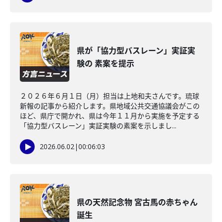
県が「協力型バスレーン」実証実
験の 素案を提示
２０２６年６月１日（月）担当は上地和夫さんです。琉球
新報の記事から紹介します。県地域公共交通協議会がこの
ほど、県庁で開かれ、県は今年１１月から実施を予定する
「協力型バスレーン」実証実験の素案を示しまし...
2026.06.02
|
00:06:03
県の天然記念物 宮古馬の赤ちゃん
誕生