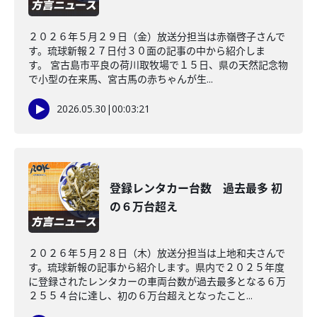
２０２６年５月２９日（金）放送分担当は赤嶺啓子さんで
す。琉球新報２７日付３０面の記事の中から紹介しま
す。 宮古島市平良の荷川取牧場で１５日、県の天然記念物
で小型の在来馬、宮古馬の赤ちゃんが生...
2026.05.30
|
00:03:21
登録レンタカー台数 過去最多 初
の６万台超え
２０２６年５月２８日（木）放送分担当は上地和夫さんで
す。琉球新報の記事から紹介します。県内で２０２５年度
に登録されたレンタカーの車両台数が過去最多となる６万
２５５４台に達し、初の６万台超えとなったこと...