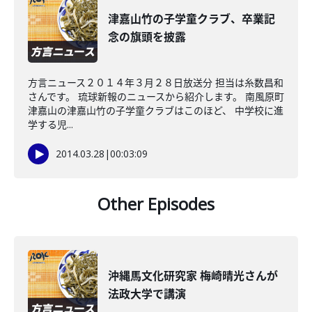
津嘉山竹の子学童クラブ、卒業記
念の旗頭を披露
方言ニュース２０１４年３月２８日放送分 担当は糸数昌和
さんです。 琉球新報のニュースから紹介します。 南風原町
津嘉山の津嘉山竹の子学童クラブはこのほど、 中学校に進
学する児...
2014.03.28
|
00:03:09
Other Episodes
沖縄馬文化研究家 梅崎晴光さんが
法政大学で講演