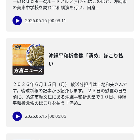
ーのＲｕｄｅーα(ルードアルファ)さんはこのほど、沖縄市
の美東中学校を訪れ平和講演を行い、自身...
2026.06.16
|
00:03:11
沖縄平和祈念像「清め」ほこり払
い
２０２６年６月１５日（月） 放送分担当は上地和夫さんで
す。琉球新報の記事から紹介します。 ２３日の慰霊の日を
前に、糸満市摩文仁にある沖縄平和祈念堂で１０日、沖縄
平和祈念像のほこりを払う「浄め...
2026.06.15
|
00:05:05