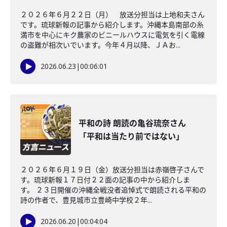
２０２６年６月２２日（月） 放送分担当は上地和夫さん
です。琉球新報の記事から紹介します。沖縄本島南部の糸
満市を中心にキク農家のビニールハウスに電気を引く電線
の盗難が相次いでいます。今年４月以降、ＪＡお...
2026.06.23
|
00:06:01
平和の詩 朗読の亀谷琉奈さん
「平和は当たり前ではない」
２０２６年６月１９日（金）放送分担当は赤嶺啓子さんで
す。琉球新報１７日付２２面の記事の中から紹介しま
す。 ２３日開催の沖縄全戦没者追悼式で朗読される平和の
詩の作者で、豊見城市立豊崎中学校２年...
2026.06.20
|
00:04:04