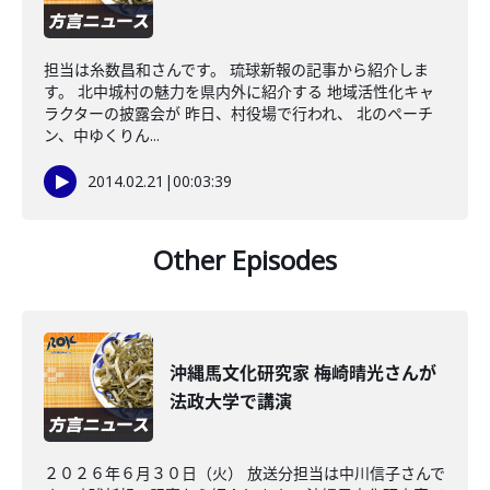
担当は糸数昌和さんです。 琉球新報の記事から紹介しま
す。 北中城村の魅力を県内外に紹介する 地域活性化キャ
ラクターの披露会が 昨日、村役場で行われ、 北のペーチ
ン、中ゆくりん...
2014.02.21
|
00:03:39
Other Episodes
沖縄馬文化研究家 梅崎晴光さんが
法政大学で講演
２０２６年６月３０日（火） 放送分担当は中川信子さんで