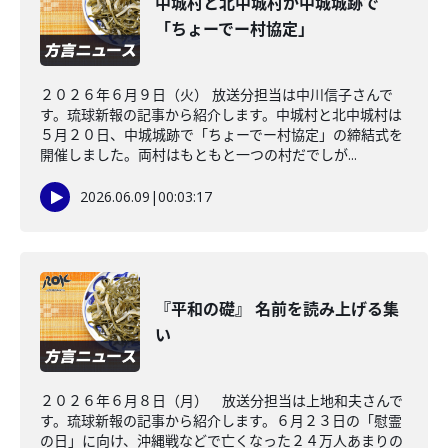
中城村と北中城村が中城城跡で
「ちょーでー村協定」
２０２６年６月９日（火） 放送分担当は中川信子さんで
す。琉球新報の記事から紹介します。中城村と北中城村は
５月２０日、中城城跡で「ちょーでー村協定」の締結式を
開催しました。両村はもともと一つの村だでしが...
2026.06.09
|
00:03:17
『平和の礎』 名前を読み上げる集
い
２０２６年６月８日（月） 放送分担当は上地和夫さんで
す。琉球新報の記事から紹介します。６月２３日の「慰霊
の日」に向け、沖縄戦などで亡くなった２４万人あまりの