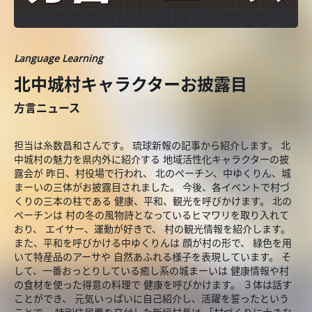
Language Learning
北中城村キャラクターお披露目
方言ニュース
担当は糸数昌和さんです。 琉球新報の記事から紹介します。 北
中城村の魅力を県内外に紹介する 地域活性化キャラクターの披
露会が 昨日、村役場で行われ、 北のペーチン、中ゆくりん、城
まーいの三体がお披露目されました。 今後、各イベントで村づ
くりの三本の柱である 健康、平和、観光を呼びかけます。 北の
ペーチンは 村の冬の風物詩となっているヒマワリを取り入れて
おり、 エイサー、運動が好きで、 村の観光情報を紹介します。
また、平和を呼びかける中ゆくりんは 顔が村の形で、 緑色を用
いて特産品のアーサや 自然あふれる様子を表現しています。 そ
して、一番おっとりしている癒し系の城まーいは 健康情報や村
の食材を使った得意の料理で 健康を呼びかけます。 ３体は話す
ことができ、 元気いっぱいに自己紹介し、活躍を誓ったという