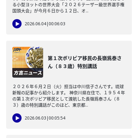
る小型ヨットの世界大会「２０２６テーザー級世界選手権
国頭大会」が今月６日から１２日、オ...
2026.06.04
|
00:06:03
第１次ボリビア移民の長嶺爲泰さ
ん（８３歳）特別講話
２０２６年６月２日（火）担当は中川信子さんです。琉球
新報の記事から紹介します。 神奈川県在住で、１９５４年
の第１次ボリビア移民として渡航した長嶺爲泰さん（８
３）歳の特別講話がこのほど、東京都...
2026.06.03
|
00:05:54