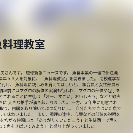
魚料理教室
和夫さんです。 琉球新報ニュースです。 魚食事業の一環で伊江漁
年年５３人を対象に、「魚料理教室」を開きました。 高校進学な
付け、 魚料理に親しみを覚えてほしいと、 組合員と女性部員ら
調理前にはマグロの解体の実演も行われ、 マグロの部位や包丁を
とされるごとに生徒は 「オー、すごい。おいしそう」などと歓声
きに 大きな拍手が湧き起こりました。 一方、３年生に用意され
を取り、内臓を取り除いてぶつ切りにし、 自分たちでさばいた魚で
して味わいました。 また、調理の途中、心臓などの部位の説明を
魚を怖がる仲間には 「ありがたくいただこう」と生徒同士で声を
って魚をさばいてみよう」 と盛り上がっていました。