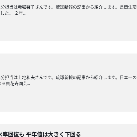
送分担当は赤嶺啓子さんです。琉球新報の記事から紹介します。県衛生環
。 ２年...
送分担当は上地和夫さんです。琉球新報の記事から紹介します。日本一
る県花卉園芸...
水率回復も 平年値は大きく下回る