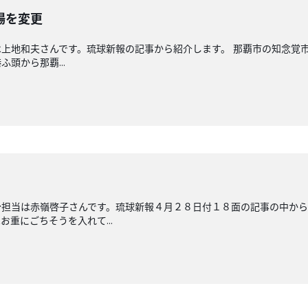
場を変更
上地和夫さんです。琉球新報の記事から紹介します。 那覇市の知念覚
頭から那覇...
分担当は赤嶺啓子さんです。琉球新報４月２８日付１８面の記事の中か
重にごちそうを入れて...