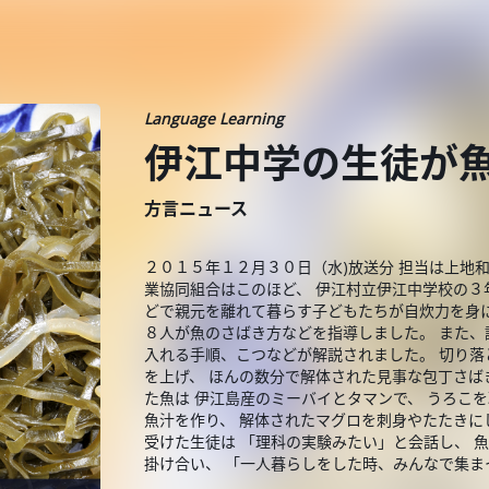
Language Learning
伊江中学の生徒が
方言ニュース
２０１５年１２月３０日（水)放送分 担当は上地
業協同組合はこのほど、 伊江村立伊江中学校の３
どで親元を離れて暮らす子どもたちが自炊力を身に
８人が魚のさばき方などを指導しました。 また、
入れる手順、こつなどが解説されました。 切り落
を上げ、 ほんの数分で解体された見事な包丁さば
た魚は 伊江島産のミーバイとタマンで、 うろこ
魚汁を作り、 解体されたマグロを刺身やたたきに
受けた生徒は 「理科の実験みたい」と会話し、 
掛け合い、 「一人暮らしをした時、みんなで集ま