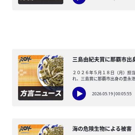
三島由紀夫賞に那覇市出
２０２６年５月１８日（月）担
れ、三島賞に那覇市出身の豊永浩平
2026.05.19
|
00:05:55
海の危険生物による被害