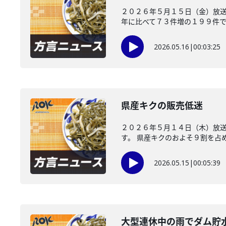
２０２６年５月１５日（金）放
年に比べて７３件増の１９９件でした
2026.05.16
|
00:03:25
県産キクの販売低迷
２０２６年５月１４日（木）放
す。 県産キクのおよそ９割を占め
2026.05.15
|
00:05:39
大型連休中の雨でダム貯