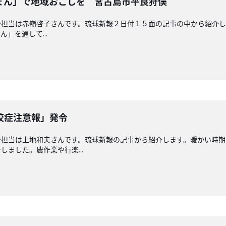
ょん」で地域おこしを 宮古島市平良狩俣
担当は赤嶺啓子さんです。琉球新報２日付１５面の記事の中から紹介し
」を通して...
咬症注意報」発令
分担当は上地和夫さんです。琉球新報の記事から紹介します。暖かい時期
ました。農作業や行楽...