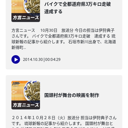
バイクで全都道府県3万キロ走破
達成する
方言ニュース 10月30日 放送分 今日の担当は伊狩典子
さんです。 バイクで全都道府県3万キロ走破 達成する 琉
球新報の記事から紹介します。 石垣市新川出身で、北海道
新得町...
2014.10.30
|
00:04:29
国頭村が舞台の映画を制作
２０１４年１０月２８日（火）放送分 担当は伊狩典子さん
です。 琉球新報の記事から紹介します。 国頭村が舞台と