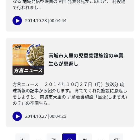
なる 地域発信型映画の 制作発表会見がこのほど、 村役場
で行われまし...
2014.10.28
|
00:04:44
南城市大里の児童養護施設の卒業
生らが恩返し
方言ニュース ２０１４年１０月２７日（月）放送分 琉
球新報の記事から紹介します。 育ててくれた施設に恩返し
をしようと、 南城市大里の 児童養護施設「島添(しまぞえ)
の丘」の卒園生ら...
2014.10.27
|
00:04:25
…
…
1
79
80
81
87