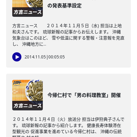
の発表基準設定
方言ニュース ２０１４年１１月５日（水) 担当は上地
和夫さんです。 琉球新報の記事からお伝えします。 沖縄
気象台はこのほど、 雪や低温に関する警報・注意報を見直
し、 沖縄地方に...
2014.11.05
|
00:05:05
今帰仁村で「男の料理教室」開催
２０１４年１１月４日（火）放送分 担当は伊狩典子さんで
す。 琉球新報の記事から紹介します。 健康長寿体験滞在
型観光の 促進事業を進めている今帰仁村は、 沖縄の伝統