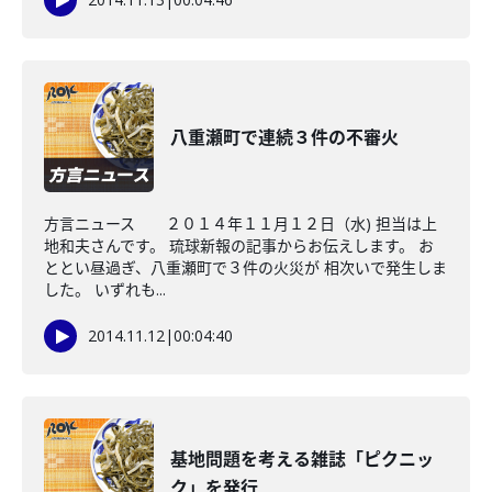
八重瀬町で連続３件の不審火
方言ニュース ２０１４年１１月１２日（水) 担当は上
地和夫さんです。 琉球新報の記事からお伝えします。 お
ととい昼過ぎ、八重瀬町で３件の火災が 相次いで発生しま
した。 いずれも...
2014.11.12
|
00:04:40
基地問題を考える雑誌「ピクニッ
ク」を発行