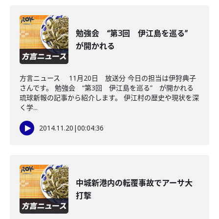
勉強会 “第3回 伊江島を巡る”
が開かれる
方言ニュース 11月20日 放送分 今日の担当は伊狩典子
さんです。 勉強会 “第3回 伊江島を巡る” が開かれる
琉球新報の記事から紹介します。 伊江村の歴史や現状を深
く学...
2014.11.20
|
00:04:36
中城新港内の転覆事故でアーサ大
打撃