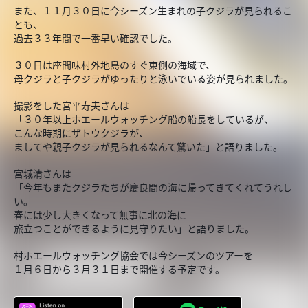
また、１１月３０日に今シーズン生まれの子クジラが見られるこ
とも、
過去３３年間で一番早い確認でした。
３０日は座間味村外地島のすぐ東側の海域で、
母クジラと子クジラがゆったりと泳いでいる姿が見られました。
撮影をした宮平寿夫さんは
「３０年以上ホエールウォッチング船の船長をしているが、
こんな時期にザトウクジラが、
ましてや親子クジラが見られるなんて驚いた」と語りました。
宮城清さんは
「今年もまたクジラたちが慶良間の海に帰ってきてくれてうれし
い。
春には少し大きくなって無事に北の海に
旅立つことができるように見守りたい」と語りました。
村ホエールウォッチング協会では今シーズンのツアーを
１月６日から３月３１日まで開催する予定です。