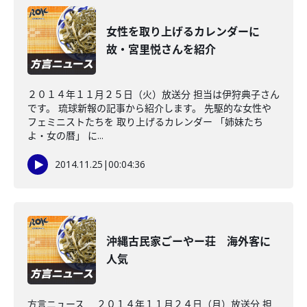
女性を取り上げるカレンダーに
故・宮里悦さんを紹介
２０１４年１１月２５日（火）放送分 担当は伊狩典子さん
です。 琉球新報の記事から紹介します。 先駆的な女性や
フェミニストたちを 取り上げるカレンダー 「姉妹たち
よ・女の暦」 に...
2014.11.25
|
00:04:36
沖縄古民家ごーやー荘 海外客に
人気
方言ニュース ２０１４年１１月２４日（月）放送分 担