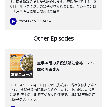
す。琉球新報の記事から紹介します。 座間味村で１１月３
０日、ザトウクジラの親子が見られました。今シーズンは
１１月２４日に慶良間海域で目撃...
2024.12.16
|
00:04:54
Other Episodes
空手４段の昇段試験に合格、７５
歳の町田さん
２０１４年１２月１６日（火）放送分 担当は伊狩典子さん
です。 琉球新報の記事から紹介します。 北中城村安谷屋
にある 空手の上地流アゲダ女性道場で、 北谷町吉原の町
田常子さん（７５...