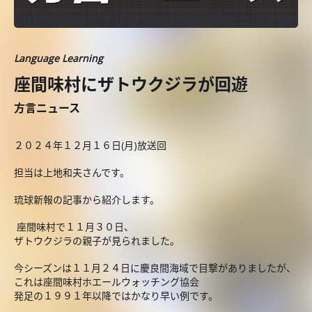
Language Learning
座間味村にザトウクジラが回遊
方言ニュース
２０２４年１２月１６日(月)放送回
担当は上地和夫さんです。
琉球新報の記事から紹介します。
座間味村で１１月３０日、
ザトウクジラの親子が見られました。
今シーズンは１１月２４日に慶良間海域で目撃がありましたが、
これは座間味村ホエールウォッチング協会
発足の１９９１年以降ではかなり早い例です。