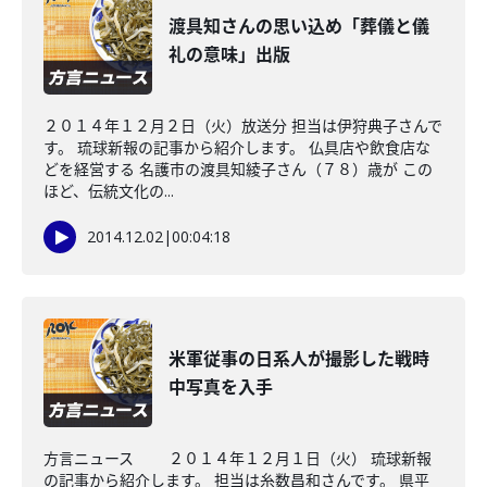
渡具知さんの思い込め「葬儀と儀
礼の意味」出版
２０１４年１２月２日（火）放送分 担当は伊狩典子さんで
す。 琉球新報の記事から紹介します。 仏具店や飲食店な
どを経営する 名護市の渡具知綾子さん（７８）歳が この
ほど、伝統文化の...
2014.12.02
|
00:04:18
米軍従事の日系人が撮影した戦時
中写真を入手
方言ニュース ２０１４年１２月１日（火） 琉球新報
の記事から紹介します。 担当は糸数昌和さんです。 県平