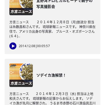
宜野湾トロピカルビーチで親子の
写真撮影会
方言ニュース ２０１４年１２月８日（月)放送分 担当
は糸数昌和さんです。 琉球新報ニュースです。 神奈川県在
住で、アメリカ出身の写真家、 ブルース・オズボーンさん
(６４)...
2014.12.08
|
00:05:57
ソデイカ漁解禁！
方言ニュース ２０１４年１２月３日（水) 担当は上地
和夫さんです。 琉球新報の記事からお伝えします。 ソデ
イカ漁が先月に解禁され、 うるま市赤野の石川漁協具志川