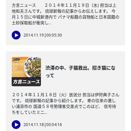
方言ニュース ２０１４年１１月１９日（水) 担当は上
地和夫さんです。 琉球新報の記事からお伝えします。 今
月１５日に中城新港内で パナマ船籍の貨物船と日本国籍の
土砂採取船が衝突し...
2014.11.19
|
00:05:30
渋滞の中、子猫救出。招き猫にな
って
２０１４年１１月１８日（火）放送分 担当は伊狩典子さん
です。 琉球新報の記事から紹介します。 車の往来の激し
い浦添市の 国道５８号勢理客交差点でこのほど、 信号待
ちをしていたミニ...
2014.11.18
|
00:04:16