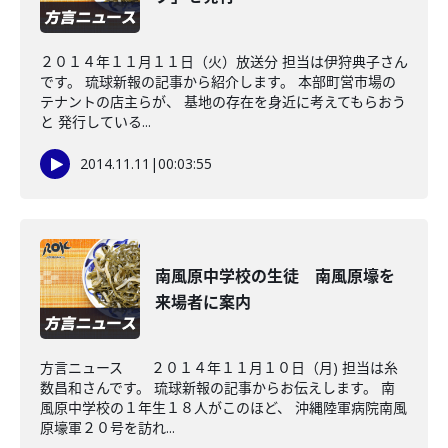
２０１４年１１月１１日（火）放送分 担当は伊狩典子さん
です。 琉球新報の記事から紹介します。 本部町営市場の
テナントの店主らが、 基地の存在を身近に考えてもらおう
と 発行している...
2014.11.11
|
00:03:55
南風原中学校の生徒 南風原壕を
来場者に案内
方言ニュース ２０１４年１１月１０日（月) 担当は糸
数昌和さんです。 琉球新報の記事からお伝えします。 南
風原中学校の１年生１８人がこのほど、 沖縄陸軍病院南風
原壕軍２０号を訪れ...