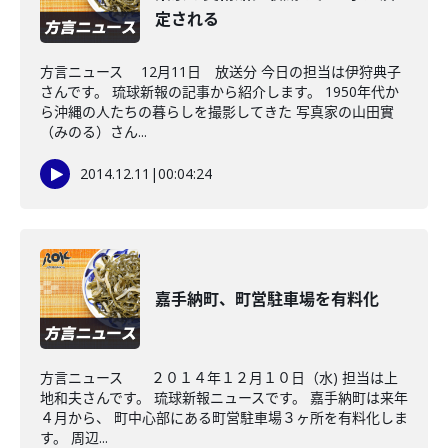
定される
方言ニュース 12月11日 放送分 今日の担当は伊狩典子
さんです。 琉球新報の記事から紹介します。 1950年代か
ら沖縄の人たちの暮らしを撮影してきた 写真家の山田實
（みのる）さん...
2014.12.11
|
00:04:24
嘉手納町、町営駐車場を有料化
方言ニュース ２０１４年１２月１０日（水) 担当は上
地和夫さんです。 琉球新報ニュースです。 嘉手納町は来年
４月から、 町中心部にある町営駐車場３ヶ所を有料化しま
す。 周辺...