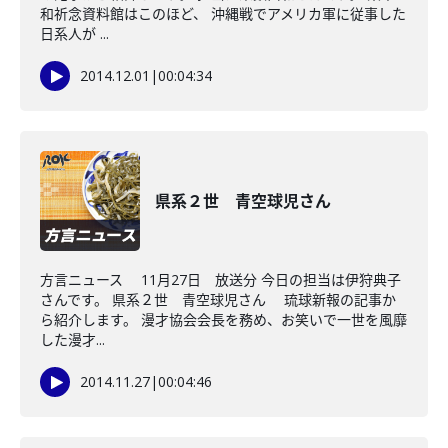
和祈念資料館はこのほど、 沖縄戦でアメリカ軍に従事した
日系人が ...
2014.12.01
|
00:04:34
県系２世 青空球児さん
方言ニュース 11月27日 放送分 今日の担当は伊狩典子
さんです。 県系２世 青空球児さん 琉球新報の記事か
ら紹介します。 漫才協会会長を務め、お笑いで一世を風靡
した漫才...
2014.11.27
|
00:04:46