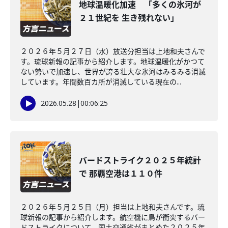
地球温暖化加速 「多くの氷河が
２１世紀を 生き残れない」
２０２６年５月２７日（水）放送分担当は上地和夫さんで
す。琉球新報の記事から紹介します。地球温暖化がかつて
ない勢いで加速し、世界が誇る壮大な氷河はみるみる消滅
しています。年間数百カ所が消滅している現在の...
2026.05.28
|
00:06:25
バードストライク２０２５年統計
で 那覇空港は１１０件
２０２６年５月２５日（月）担当は上地和夫さんです。琉
球新報の記事から紹介します。航空機に鳥が衝突するバー
ドストライクについて、国土交通省がまとめた２０２５年