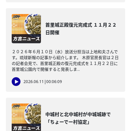
首里城正殿復元完成式 １１月２２
日開催
２０２６年６月１０日（水）放送分担当は上地和夫さんで
す。琉球新報の記事から紹介します。 木原官房長官は２日
の記者会見で、首里城正殿の復元完成式を１１月２２日に
首里城公園内で開催すると発表しま...
2026.06.11
|
00:06:09
中城村と北中城村が中城城跡で
「ちょーでー村協定」