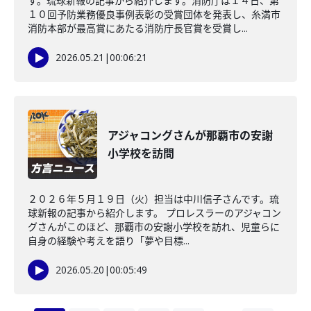
す。琉球新報の記事から紹介します。消防庁は１４日、第
１０回予防業務優良事例表彰の受賞団体を発表し、糸満市
消防本部が最高賞にあたる消防庁長官賞を受賞し...
2026.05.21
|
00:06:21
アジャコングさんが那覇市の安謝
小学校を訪問
２０２６年５月１９日（火）担当は中川信子さんです。琉
球新報の記事から紹介します。 プロレスラーのアジャコン
グさんがこのほど、那覇市の安謝小学校を訪れ、児童らに
自身の経験や考えを語り「夢や目標...
2026.05.20
|
00:05:49