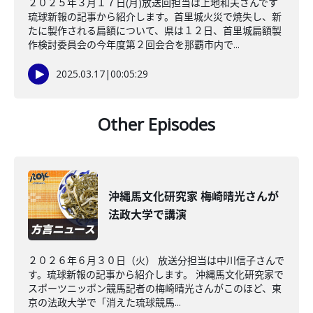
２０２５年３月１７日(月)放送回担当は上地和夫さんです
琉球新報の記事から紹介します。首里城火災で焼失し、新
たに製作される扁額について、県は１２日、首里城扁額製
作検討委員会の今年度第２回会合を那覇市内で...
2025.03.17
|
00:05:29
Other Episodes
沖縄馬文化研究家 梅崎晴光さんが
法政大学で講演
２０２６年６月３０日（火） 放送分担当は中川信子さんで
す。琉球新報の記事から紹介します。 沖縄馬文化研究家で
スポーツニッポン競馬記者の梅崎晴光さんがこのほど、東
京の法政大学で「消えた琉球競馬...