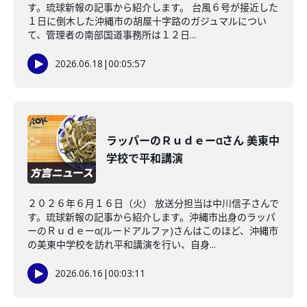
す。琉球新報の記事から紹介します。 台風６号が接近した
１日に倒木した沖縄市の胡屋十字路のガジュマルについ
て、管理者の南部国道事務所は１２日...
2026.06.18
|
00:05:57
ラッパーのＲｕｄｅーαさん 美東中
学校で平和講演
２０２６年６月１６日（火） 放送分担当は中川信子さんで
す。琉球新報の記事から紹介します。沖縄市出身のラッパ
ーのＲｕｄｅーα(ルードアルファ)さんはこのほど、沖縄市
の美東中学校を訪れ平和講演を行い、自身...
2026.06.16
|
00:03:11