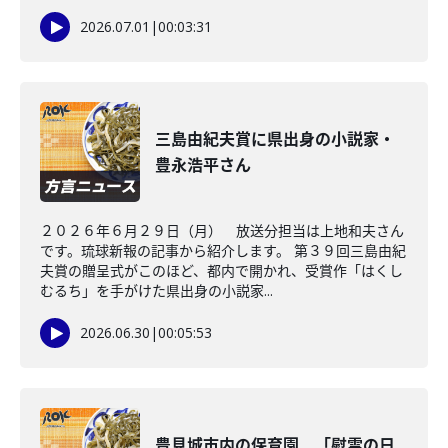
2026.07.01
|
00:03:31
三島由紀夫賞に県出身の小説家・
豊永浩平さん
２０２６年６月２９日（月） 放送分担当は上地和夫さん
です。琉球新報の記事から紹介します。 第３９回三島由紀
夫賞の贈呈式がこのほど、都内で開かれ、受賞作「はくし
むるち」を手がけた県出身の小説家...
2026.06.30
|
00:05:53
豊見城市内の保育園 「慰霊の日