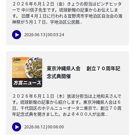
２０２６年６月１２日（金）きょうの担当はピンチヒッタ
ーで 中川信子先生です。琉球新報の記事からお伝えしま
す。 旧暦４月１日に行われる宜野湾市宇地泊区自治会の海
神祭が５月１７日、宇地泊区公民館...
2026.06.13
|
00:03:24
東京沖縄県人会 創立７０周年記
念式典開催
２０２６年６月１１日（木）放送分担当は上地和夫さんで
す。琉球新報の記事から紹介します。東京沖縄県人会は６
日、千代田区のホテルニューオータニ東京で、創立７０周
年記念式典を開きました。およそ４００人が出席...
2026.06.12
|
00:06:00