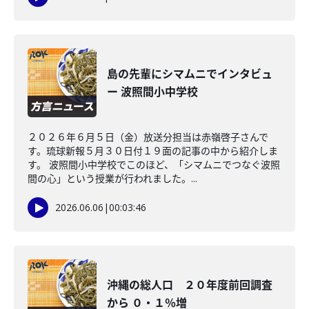
島の先輩にシマムニでインタビュ
ー 波照間小中学校
２０２６年６月５日（金）放送分担当は赤嶺啓子さんで
す。琉球新報５月３０日付１９面の記事の中から紹介しま
す。 波照間小中学校でこのほど、「シマムニでつなぐ波照
間の心」という授業が行われました。...
2026.06.06
|
00:03:46
沖縄の総人口 ２０年度前回調査
から ０・１％増