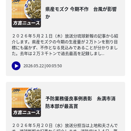
県産モズク 今期不作 台風が影響
か
２０２６年５月２１日（木）放送分琉球新報の記事から紹
介します。県産モズクの今期の生産量が２万トンを割り目
標にも届かず、不作となる見込みであることが分かりまし
た。去年は２万３千トンで過去最高を記録しまし...
2026.05.22
|
00:05:50
予防業務優良事例表彰 糸満市消
防本部が最高賞
２０２６年５月２０日（水）放送分担当は上地和夫さんで