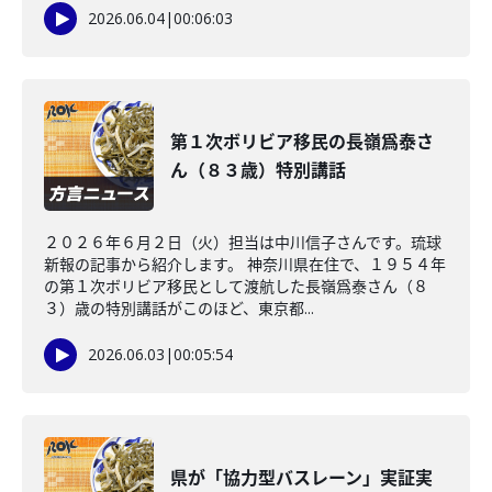
2026.06.04
|
00:06:03
第１次ボリビア移民の長嶺爲泰さ
ん（８３歳）特別講話
２０２６年６月２日（火）担当は中川信子さんです。琉球
新報の記事から紹介します。 神奈川県在住で、１９５４年
の第１次ボリビア移民として渡航した長嶺爲泰さん（８
３）歳の特別講話がこのほど、東京都...
2026.06.03
|
00:05:54
県が「協力型バスレーン」実証実