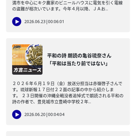
満市を中心にキク農家のビニールハウスに電気を引く電線
の盗難が相次いでいます。今年４月以降、ＪＡお...
2026.06.23
|
00:06:01
平和の詩 朗読の亀谷琉奈さん
「平和は当たり前ではない」
２０２６年６月１９日（金）放送分担当は赤嶺啓子さんで
す。琉球新報１７日付２２面の記事の中から紹介しま
す。 ２３日開催の沖縄全戦没者追悼式で朗読される平和の
詩の作者で、豊見城市立豊崎中学校２年...
2026.06.20
|
00:04:04