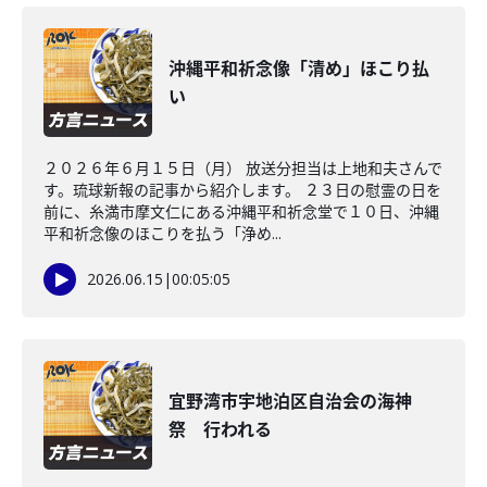
沖縄平和祈念像「清め」ほこり払
い
２０２６年６月１５日（月） 放送分担当は上地和夫さんで
す。琉球新報の記事から紹介します。 ２３日の慰霊の日を
前に、糸満市摩文仁にある沖縄平和祈念堂で１０日、沖縄
平和祈念像のほこりを払う「浄め...
2026.06.15
|
00:05:05
宜野湾市宇地泊区自治会の海神
祭 行われる