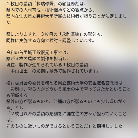
２枚目の扁額「輯瑞球陽」の額縁彫刻は、
県内での人材育成・技術継承などの観点から、
県内在住の県立芸術大学所属の技術者が担うことが決定しまし
た。
県によりますと、３枚目の「永祚瀛壖」の彫刻も、
同様に実施する方向で検討・調整しています。
令和の首里城正殿復元工事では、
県が３枚の扁額の製作を担当し、
現在、製作が進められている１枚目の扁額
「中山世土」の彫刻は県外で製作されています。
検討委員会の委員を務める県立芸術大学の安里進名誉教授は
「彫刻は、彫る人がどういう風土の中で育ってきたかということ
も関係する。
県外の方が彫るものと、沖縄の方が彫るものにも少し違いがあ
る」とし、
「２枚目以降の扁額の彫刻を沖縄在住の方々が担っていくこと
は、
元のものに近いものができるということだ」と期待しました。