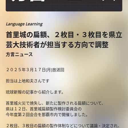
Language Learning
首里城の扁額、２枚目・３枚目を県立
芸大技術者が担当する方向で調整
方言ニュース
２０２５年３月１７日(月)放送回
担当は上地和夫さんです
琉球新報の記事から紹介します。
首里城火災で焼失し、新たに製作される扁額について、
県は１２日、首里城扁額製作検討委員会の
今年度第２回会合を那覇市内で開催しました。
２枚目、３枚目の扁額の製作体制などについて議論・決定され、