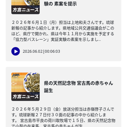
験の 素案を提示
２０２６年６月１日（月）担当は上地和夫さんです。琉球
新報の記事から紹介します。県地域公共交通協議会がこの
ほど、県庁で開かれ、県は今年１１月から実施を予定する
「協力型バスレーン」実証実験の素案を示しまし...
2026.06.02
|
00:06:03
県の天然記念物 宮古馬の赤ちゃん
誕生
２０２６年５月２９日（金）放送分担当は赤嶺啓子さんで
す。琉球新報２７日付３０面の記事の中から紹介しま
す。 宮古島市平良の荷川取牧場で１５日、県の天然記念物
で小型の在来馬、宮古馬の赤ちゃんが生...