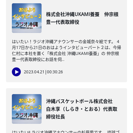
株式会社沖縄UKAMI養蚕 仲宗根
豊一代表取締役
はいたい！ラジオ沖縄アナウンサーの金城奈々絵です。 4
月17日から21日のおはようインタビューパート２は、今帰
仁村に本社を置く「株式会社 沖縄UKAMI養蚕」の 仲宗根
豊一代表取締役にお話を伺...
2023.04.21
|
00:30:26
沖縄バスケットボール株式会社
白木享（しらき・とおる）代表取
締役社長
はいたい!! ラジオ沖縄アナウンサーの杉原愛です。 琉球ゴ