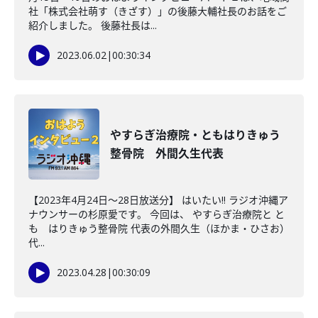
社「株式会社萌す（きざす）」の後藤大輔社長のお話をご
紹介しました。 後藤社長は...
2023.06.02
|
00:30:34
やすらぎ治療院・ともはりきゅう
整骨院 外間久生代表
【2023年4月24日～28日放送分】 はいたい!! ラジオ沖縄ア
ナウンサーの杉原愛です。 今回は、 やすらぎ治療院と と
も はりきゅう整骨院 代表の外間久生（ほかま・ひさお）
代...
2023.04.28
|
00:30:09