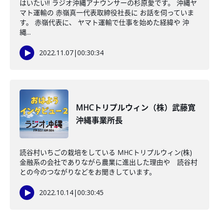
はいたい!! ラジオ沖縄アナウンサーの杉原愛です。 沖縄ヤ
マト運輸の 赤嶺真一代表取締役社長に お話を伺っていま
す。 赤嶺代表に、 ヤマト運輸で仕事を始めた経緯や 沖
縄...
2022.11.07
|
00:30:34
MHCトリプルウィン（株）武藤寛
沖縄事業所長
読谷村いちごの栽培をしている MHCトリプルウィン(株)
金融系の会社でありながら農業に進出した理由や 読谷村
との今のつながりなどをお聞きしています。
2022.10.14
|
00:30:45