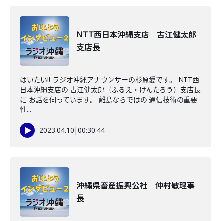
NTT西日本沖縄支店 古江健太郎
支店長
はいたい!! ラジオ沖縄アナウンサーの杉原愛です。 NTT西
日本沖縄支店の 古江健太郎（ふるえ・けんたろう）支店長
に お話を伺っています。 離島ならではの 通信技術の重要
性...
2023.04.10
|
00:30:44
沖縄県畜産振興公社 仲村敏理事
長