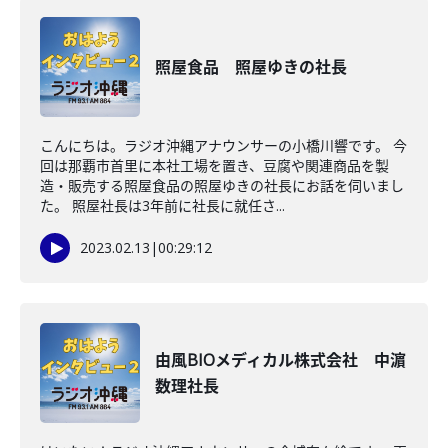
照屋食品 照屋ゆきの社長
こんにちは。ラジオ沖縄アナウンサーの小橋川響です。 今
回は那覇市首里に本社工場を置き、豆腐や関連商品を製
造・販売する照屋食品の照屋ゆきの社長にお話を伺いまし
た。 照屋社長は3年前に社長に就任さ...
2023.02.13
|
00:29:12
由風BIOメディカル株式会社 中濵
数理社長