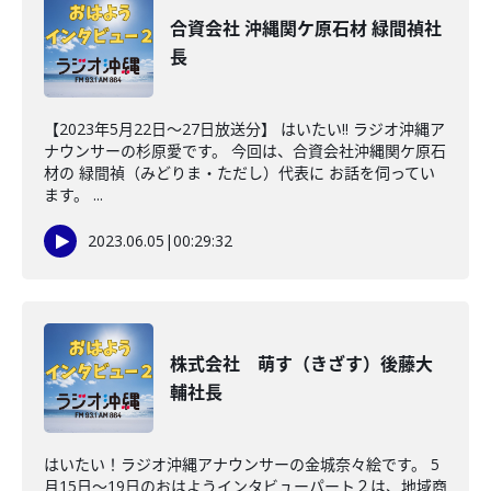
合資会社 沖縄関ケ原石材 緑間禎社
長
【2023年5月22日～27日放送分】 はいたい!! ラジオ沖縄ア
ナウンサーの杉原愛です。 今回は、合資会社沖縄関ケ原石
材の 緑間禎（みどりま・ただし）代表に お話を伺ってい
ます。 ...
2023.06.05
|
00:29:32
株式会社 萌す（きざす）後藤大
輔社長
はいたい！ラジオ沖縄アナウンサーの金城奈々絵です。 5
月15日～19日のおはようインタビューパート２は、地域商