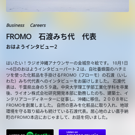
Business
Careers
FROMO 石渡みち代 代表
おはようインタビュー2
はいたい！ラジオ沖縄アナウンサーの金城奈々絵です。 10月1日
～6日のおはようインタビューパート２は、自社養蜂園のハチミ
ツを使った化粧品を手掛けるFROMO（フローモ）の石渡（いし
わた）みち代代表へのインタビューをお届けしました。 石渡代
表は、千葉県出身の５９歳。中央大学理工学部工業化学科を卒業
後、ライオン株式会社研究開発本部に勤務したのち、建築士、イ
ンテリアコーディネーターに従事し、沖縄に移住。２００８年に
FROMOを創業しました。 自然の恵みを化粧品に取り入れ、地球
環境を守る取り組みも続けている石渡代表。居心地のよい嘉手納
町のFROMO本店におじゃまして、お話を伺いました。