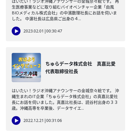
はいたい！ラジオ沖縄アナウンサーの金城奈々絵です。 再
生医療事業などに取り組むバイオベンチャー企業「由風
BIOメディカル株式会社」の中濱数理社長にお話を伺いま
した。 中濵社長は広島県ご出身の４...
2023.02.01
|
00:30:47
ちゅらデータ株式会社 真嘉比愛
代表取締役社長
はいたい！ラジオ沖縄アナウンサーの金城奈々絵です。 沖
縄生まれのIT企業「ちゅらデータ株式会社」の真嘉比愛社
長にお話を伺いました。真嘉比社長は、読谷村出身の３３
歳。沖縄高専を卒業後、データサイエ...
2022.12.21
|
00:31:06