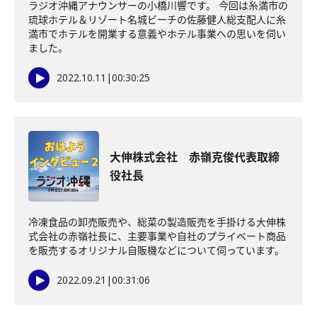
ラジオ沖縄アナウンサーの小橋川響です。 今回は糸満市の
琉球ホテル＆リゾート名城ビーチの佐藤健人総支配人に糸
満市でホテルを開業する意義やホテル事業への思いを伺い
ました。
2022.10.11
|
00:30:25
大伸株式会社 赤嶺克俊代表取締
役社長
冷凍食品の卸売販売や、総菜の製造販売を手掛ける大伸株
式会社の赤嶺社長に、主要事業や自社のプライベート商品
を販売するオリジナル自販機などについて伺っています。
2022.09.21
|
00:31:06