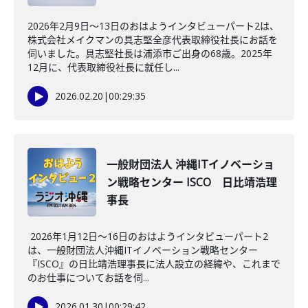
2026年2月9日～13日のおはようインタビューパート2は、
株式会社メイクマンの具志堅全彦代表取締役社長にお話を
伺いました。具志堅社長は浦添市ご出身の68歳。2025年
12月に、代表取締役社長に就任し...
2026.02.20
|
00:29:35
一般財団法人 沖縄ITイノベーショ
ン戦略センター ISCO 日比靖浩理
事長
2026年1月12日～16日のおはようインタビューパート2
は、一般財団法人沖縄ITイノベーション戦略センター
『ISCO』の日比靖浩理事長に法人設立の経緯や、これまで
のお仕事についてお話を伺...
2026.01.30
|
00:29:42