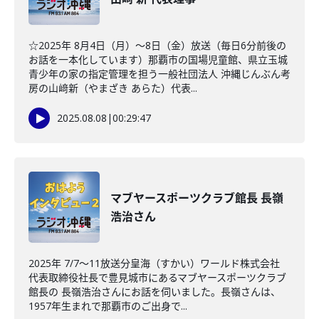
☆2025年 8月4日（月）～8日（金）放送（毎日6分前後の
お話を一本化しています）那覇市の国場児童館、県立玉城
青少年の家の指定管理を担う一般社団法人 沖縄じんぶん考
房の山﨑新（やまざき あらた）代表...
2025.08.08
|
00:29:47
マブヤースポーツクラブ館長 長嶺
浩治さん
2025年 7/7～11放送分皇海（すかい）ワールド株式会社
代表取締役社長で豊見城市にあるマブヤースポーツクラブ
館長の 長嶺浩治さんにお話を伺いました。長嶺さんは、
1957年生まれで那覇市のご出身で...