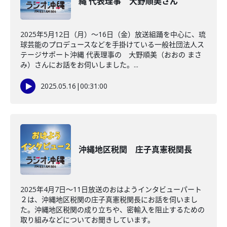
縄 代表理事 大野順美さん
2025年5月12日（月）～16日（金）放送組踊を中心に、琉
球芸能のプロデュースなどを手掛けている一般社団法人ス
テージサポート沖縄 代表理事の 大野順美（おおの まさ
み）さんにお話をお伺いしました。...
2025.05.16
|
00:31:00
沖縄地区税関 庄子真憲税関長
2025年4月7日～11日放送のおはようインタビューパート
２は、沖縄地区税関の庄子真憲税関長にお話を伺いまし
た。沖縄地区税関の成り立ちや、密輸入を阻止するための
取り組みなどについてお聞きしています。