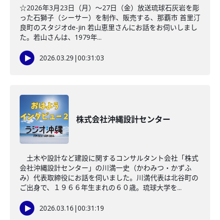
☆2026年3月23日（月）～27日（金）放送琉球石灰岩を彫
った石獅子（シーサー）を制作、販売する、那覇市 首里汀
良町のスタジオde-jin 若山恵里さんにお話をお伺いしまし
た。若山さんは、1979年...
2026.03.29
|
00:31:03
株式会社沖縄設計センター
土木や設計など建設に関するコンサルタント会社「株式
会社沖縄設計センター」の川満一史（かわみつ・かずふ
み）代表取締役にお話を伺いました。川満代表は北谷町の
ご出身で、１９６６年生まれの６０歳。琉球大学を...
2026.03.16
|
00:31:19