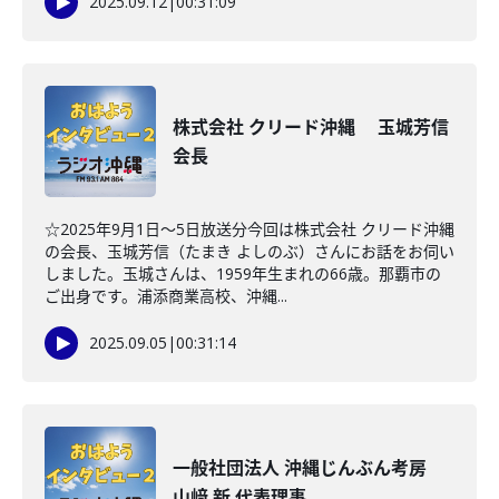
2025.09.12
|
00:31:09
株式会社 クリード沖縄 玉城芳信
会長
☆2025年9月1日～5日放送分今回は株式会社 クリード沖縄
の会長、玉城芳信（たまき よしのぶ）さんにお話をお伺い
しました。玉城さんは、1959年生まれの66歳。那覇市の
ご出身です。浦添商業高校、沖縄...
2025.09.05
|
00:31:14
一般社団法人 沖縄じんぶん考房
山﨑 新 代表理事