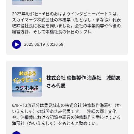
2025年6月2日～6日のおはようインタビューパート２は、
スカイマーク株式会社の本橋学（もとはし・まなぶ）代表
取締役社長にお話を伺いました。会社の事業内容や今後の
経営方針、そして本橋社長の休日のリフレ...
2025.06.19
|
00:30:58
株式会社 映像製作 海燕社 城間あ
さみ代表
6/9～13放送分は豊見城市の株式会社 映像製作海燕社（か
いえんしゃ）の城間あさみ代表です。 沖縄の郷土文化
や、沖縄戦における記録や証言の映像製作を手掛けている
海燕社（かいえんしゃ）をもともと勤めてい...