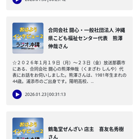
合同会社 闘心・一般社団法人 沖縄
県こども福祉センター代表 熊澤
伸哉さん
☆２０２６年１月１９日（月）～２３日（金）放送那覇市
にある、合同会社 闘心の熊澤伸哉（くまざわ しんや）代
表にお話をお伺いしました。熊澤さんは、1981年生まれの
44歳。浦添市のご出身です。陽明高校、...
2026.01.23
|
00:31:13
鶴亀堂ぜんざい 店主 喜友名秀樹
さん