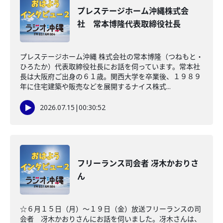
プレステージホーム沖縄株式会
社 常本博隆代表取締役社長
プレステージホーム沖縄 株式会社の常本博隆（つねもと・
ひろたか）代表取締役社長にお話を伺っています。常本社
長は大阪府ご出身の６１歳。関西大学を卒業後、１９８９
年に住宅建築や販売などを展開するナイス株式...
2026.07.15
|
00:30:52
フリーランス司会者 冴木かおりさ
ん
☆６月１５日（月）～１９日（金）放送フリーランスの司
会者 冴木かおりさんにお話を伺いました。冴木さんは、