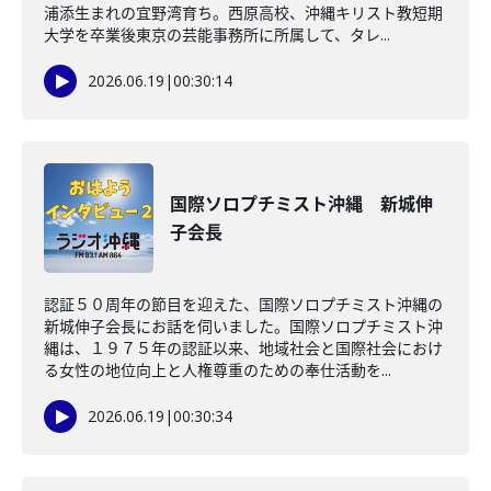
浦添生まれの宜野湾育ち。西原高校、沖縄キリスト教短期
大学を卒業後東京の芸能事務所に所属して、タレ...
2026.06.19
|
00:30:14
国際ソロプチミスト沖縄 新城伸
子会長
認証５０周年の節目を迎えた、国際ソロプチミスト沖縄の
新城伸子会長にお話を伺いました。国際ソロプチミスト沖
縄は、１９７５年の認証以来、地域社会と国際社会におけ
る女性の地位向上と人権尊重のための奉仕活動を...
2026.06.19
|
00:30:34